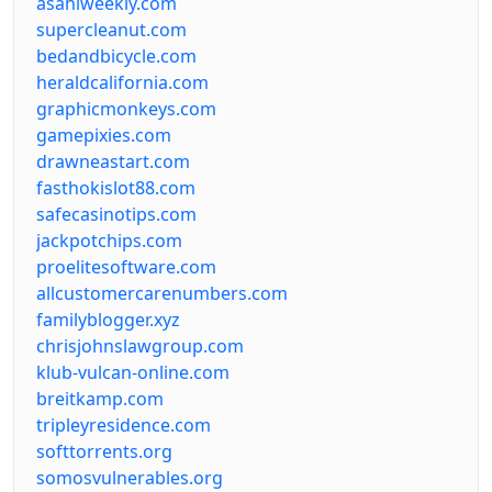
asahiweekly.com
supercleanut.com
bedandbicycle.com
heraldcalifornia.com
graphicmonkeys.com
gamepixies.com
drawneastart.com
fasthokislot88.com
safecasinotips.com
jackpotchips.com
proelitesoftware.com
allcustomercarenumbers.com
familyblogger.xyz
chrisjohnslawgroup.com
klub-vulcan-online.com
breitkamp.com
tripleyresidence.com
softtorrents.org
somosvulnerables.org