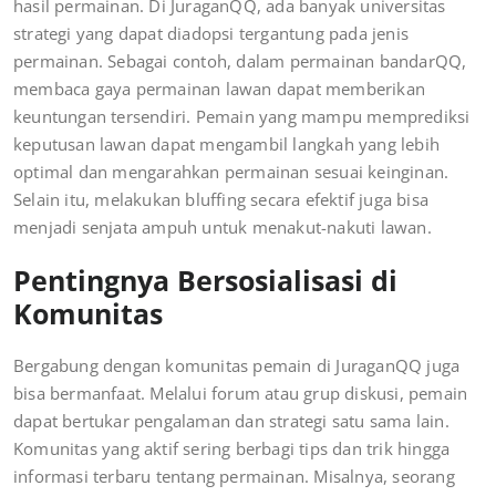
hasil permainan. Di JuraganQQ, ada banyak universitas
strategi yang dapat diadopsi tergantung pada jenis
permainan. Sebagai contoh, dalam permainan bandarQQ,
membaca gaya permainan lawan dapat memberikan
keuntungan tersendiri. Pemain yang mampu memprediksi
keputusan lawan dapat mengambil langkah yang lebih
optimal dan mengarahkan permainan sesuai keinginan.
Selain itu, melakukan bluffing secara efektif juga bisa
menjadi senjata ampuh untuk menakut-nakuti lawan.
Pentingnya Bersosialisasi di
Komunitas
Bergabung dengan komunitas pemain di JuraganQQ juga
bisa bermanfaat. Melalui forum atau grup diskusi, pemain
dapat bertukar pengalaman dan strategi satu sama lain.
Komunitas yang aktif sering berbagi tips dan trik hingga
informasi terbaru tentang permainan. Misalnya, seorang