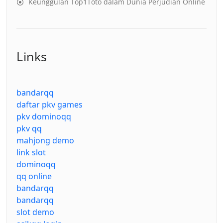
Keunggulan Top1Toto dalam Dunia Perjudian Online
Links
bandarqq
daftar pkv games
pkv dominoqq
pkv qq
mahjong demo
link slot
dominoqq
qq online
bandarqq
bandarqq
slot demo