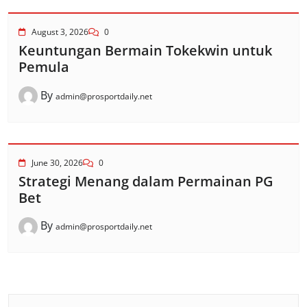
August 3, 2026
0
Keuntungan Bermain Tokekwin untuk
Pemula
By
admin@prosportdaily.net
June 30, 2026
0
Strategi Menang dalam Permainan PG
Bet
By
admin@prosportdaily.net