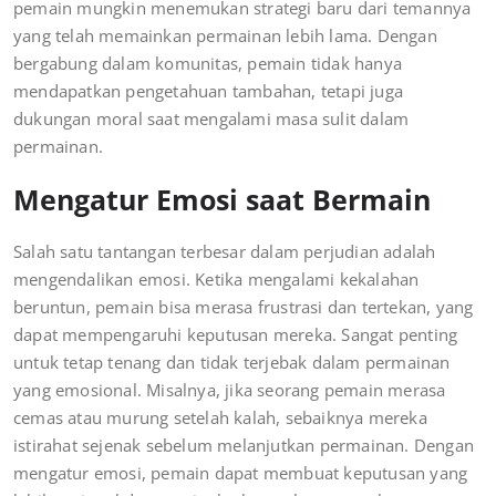
pemain mungkin menemukan strategi baru dari temannya
yang telah memainkan permainan lebih lama. Dengan
bergabung dalam komunitas, pemain tidak hanya
mendapatkan pengetahuan tambahan, tetapi juga
dukungan moral saat mengalami masa sulit dalam
permainan.
Mengatur Emosi saat Bermain
Salah satu tantangan terbesar dalam perjudian adalah
mengendalikan emosi. Ketika mengalami kekalahan
beruntun, pemain bisa merasa frustrasi dan tertekan, yang
dapat mempengaruhi keputusan mereka. Sangat penting
untuk tetap tenang dan tidak terjebak dalam permainan
yang emosional. Misalnya, jika seorang pemain merasa
cemas atau murung setelah kalah, sebaiknya mereka
istirahat sejenak sebelum melanjutkan permainan. Dengan
mengatur emosi, pemain dapat membuat keputusan yang