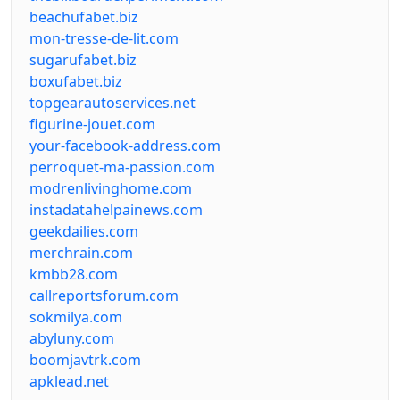
beachufabet.biz
mon-tresse-de-lit.com
sugarufabet.biz
boxufabet.biz
topgearautoservices.net
figurine-jouet.com
your-facebook-address.com
perroquet-ma-passion.com
modrenlivinghome.com
instadatahelpainews.com
geekdailies.com
merchrain.com
kmbb28.com
callreportsforum.com
sokmilya.com
abyluny.com
boomjavtrk.com
apklead.net