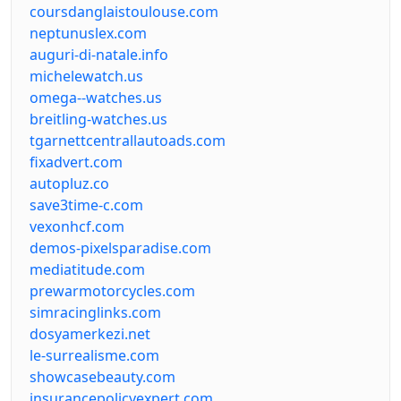
coursdanglaistoulouse.com
neptunuslex.com
auguri-di-natale.info
michelewatch.us
omega--watches.us
breitling-watches.us
tgarnettcentrallautoads.com
fixadvert.com
autopluz.co
save3time-c.com
vexonhcf.com
demos-pixelsparadise.com
mediatitude.com
prewarmotorcycles.com
simracinglinks.com
dosyamerkezi.net
le-surrealisme.com
showcasebeauty.com
insurancepolicyexpert.com