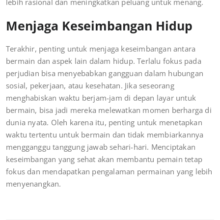
lebih rasional dan meningkatkan peluang untuk menang.
Menjaga Keseimbangan Hidup
Terakhir, penting untuk menjaga keseimbangan antara
bermain dan aspek lain dalam hidup. Terlalu fokus pada
perjudian bisa menyebabkan gangguan dalam hubungan
sosial, pekerjaan, atau kesehatan. Jika seseorang
menghabiskan waktu berjam-jam di depan layar untuk
bermain, bisa jadi mereka melewatkan momen berharga di
dunia nyata. Oleh karena itu, penting untuk menetapkan
waktu tertentu untuk bermain dan tidak membiarkannya
mengganggu tanggung jawab sehari-hari. Menciptakan
keseimbangan yang sehat akan membantu pemain tetap
fokus dan mendapatkan pengalaman permainan yang lebih
menyenangkan.