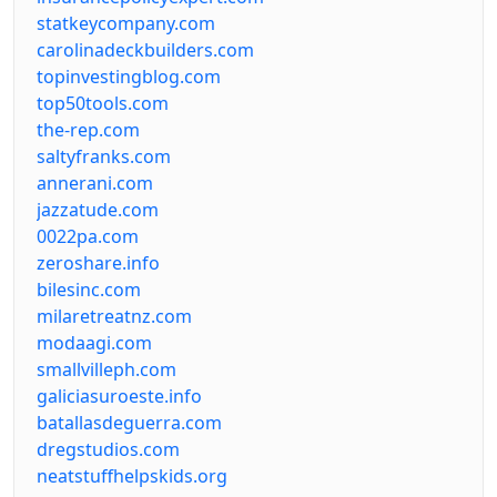
statkeycompany.com
carolinadeckbuilders.com
topinvestingblog.com
top50tools.com
the-rep.com
saltyfranks.com
annerani.com
jazzatude.com
0022pa.com
zeroshare.info
bilesinc.com
milaretreatnz.com
modaagi.com
smallvilleph.com
galiciasuroeste.info
batallasdeguerra.com
dregstudios.com
neatstuffhelpskids.org