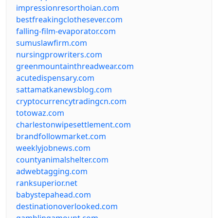
impressionresorthoian.com
bestfreakingclothesever.com
falling-film-evaporator.com
sumuslawfirm.com
nursingprowriters.com
greenmountainthreadwear.com
acutedispensary.com
sattamatkanewsblog.com
cryptocurrencytradingcn.com
totowaz.com
charlestonwipesettlement.com
brandfollowmarket.com
weeklyjobnews.com
countyanimalshelter.com
adwebtagging.com
ranksuperior.net
babystepahead.com
destinationoverlooked.com
gamblingamount.com