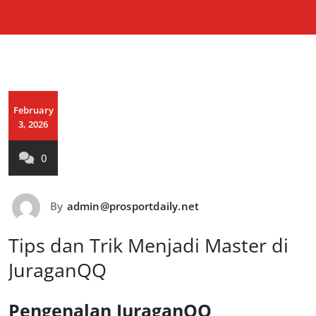
February
3, 2026
0
By
admin@prosportdaily.net
Tips dan Trik Menjadi Master di
JuraganQQ
Pengenalan JuraganQQ