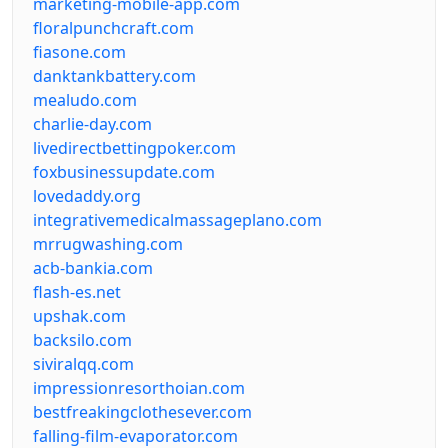
marketing-mobile-app.com
floralpunchcraft.com
fiasone.com
danktankbattery.com
mealudo.com
charlie-day.com
livedirectbettingpoker.com
foxbusinessupdate.com
lovedaddy.org
integrativemedicalmassageplano.com
mrrugwashing.com
acb-bankia.com
flash-es.net
upshak.com
backsilo.com
siviralqq.com
impressionresorthoian.com
bestfreakingclothesever.com
falling-film-evaporator.com