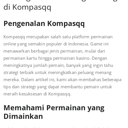
di Kompasqq
Pengenalan Kompasqq
Kompasqq merupakan salah satu platform permainan
online yang semakin populer di Indonesia. Game ini
menawarkan berbagai jenis permainan, mulai dari
permainan kartu hingga permainan kasino. Dengan
meningkatnya jumlah pemain, banyak yang ingin tahu
strategi terbaik untuk meningkatkan peluang menang
mereka. Dalam artikel ini, kami akan membahas beberapa
tips dan strategi yang dapat membantu pemain untuk
meraih kesuksesan di Kompasqq.
Memahami Permainan yang
Dimainkan