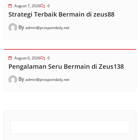
August 7, 2026
0
Strategi Terbaik Bermain di zeus88
By
admin@prosportdaily.net
August 6, 2026
0
Pengalaman Seru Bermain di Zeus138
By
admin@prosportdaily.net