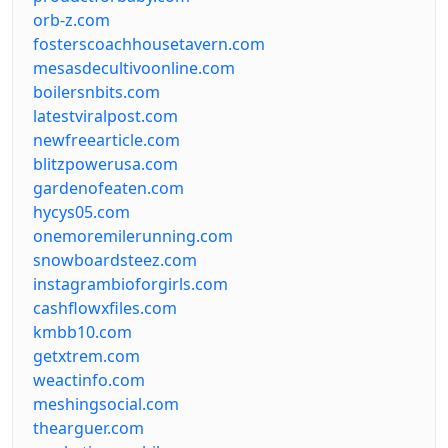
orb-z.com
fosterscoachhousetavern.com
mesasdecultivoonline.com
boilersnbits.com
latestviralpost.com
newfreearticle.com
blitzpowerusa.com
gardenofeaten.com
hycys05.com
onemoremilerunning.com
snowboardsteez.com
instagrambioforgirls.com
cashflowxfiles.com
kmbb10.com
getxtrem.com
weactinfo.com
meshingsocial.com
thearguer.com