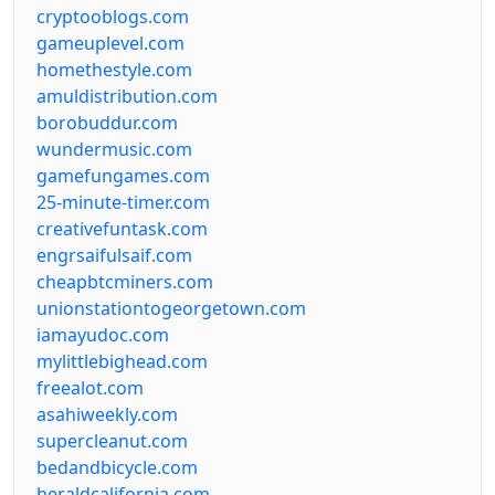
cryptooblogs.com
gameuplevel.com
homethestyle.com
amuldistribution.com
borobuddur.com
wundermusic.com
gamefungames.com
25-minute-timer.com
creativefuntask.com
engrsaifulsaif.com
cheapbtcminers.com
unionstationtogeorgetown.com
iamayudoc.com
mylittlebighead.com
freealot.com
asahiweekly.com
supercleanut.com
bedandbicycle.com
heraldcalifornia.com