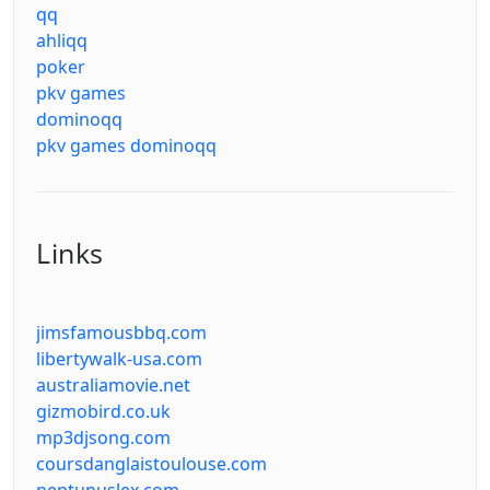
qq
ahliqq
poker
pkv games
dominoqq
pkv games dominoqq
Links
jimsfamousbbq.com
libertywalk-usa.com
australiamovie.net
gizmobird.co.uk
mp3djsong.com
coursdanglaistoulouse.com
neptunuslex.com