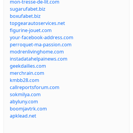
mon-tresse-de-lit.com
sugarufabet.biz
boxufabet.biz
topgearautoservices.net
figurine-jouet.com
your-facebook-address.com
perroquet-ma-passion.com
modrenlivinghome.com
instadatahelpainews.com
geekdailies.com
merchrain.com
kmbb28.com
callreportsforum.com
sokmilya.com
abyluny.com
boomjavtrk.com
apklead.net