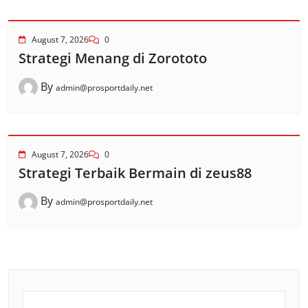
August 7, 2026
0
Strategi Menang di Zorototo
By
admin@prosportdaily.net
August 7, 2026
0
Strategi Terbaik Bermain di zeus88
By
admin@prosportdaily.net