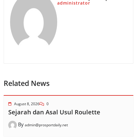
administrator
Related News
August 8, 2026
0
Sejarah dan Asal Usul Roulette
By
admin@prosportdaily.net