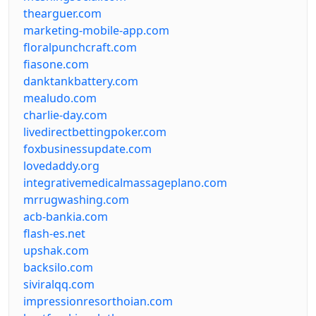
thearguer.com
marketing-mobile-app.com
floralpunchcraft.com
fiasone.com
danktankbattery.com
mealudo.com
charlie-day.com
livedirectbettingpoker.com
foxbusinessupdate.com
lovedaddy.org
integrativemedicalmassageplano.com
mrrugwashing.com
acb-bankia.com
flash-es.net
upshak.com
backsilo.com
siviralqq.com
impressionresorthoian.com