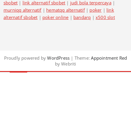
sbobet
|
link alternatif sbobet
|
judi bola terpercaya
|
murniqq alternatif
|
hematqq alternatif
|
poker
|
link
alternatif sbobet
|
poker online
|
bandarq
|
x500 slot
Proudly powered by
WordPress
| Theme:
Appointment Red
by Webriti