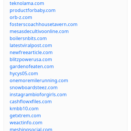
teknolama.com
productforbaby.com
orb-z.com
fosterscoachhousetavern.com
mesasdecultivoonline.com
boilersnbits.com
latestviralpost.com
newfreearticle.com
blitzpowerusa.com
gardenofeaten.com
hycys05.com
onemoremilerunning.com
snowboardsteez.com
instagrambioforgirls.com
cashflowxfiles.com
kmbb10.com
getxtrem.com
weactinfo.com
meshingsocial.com