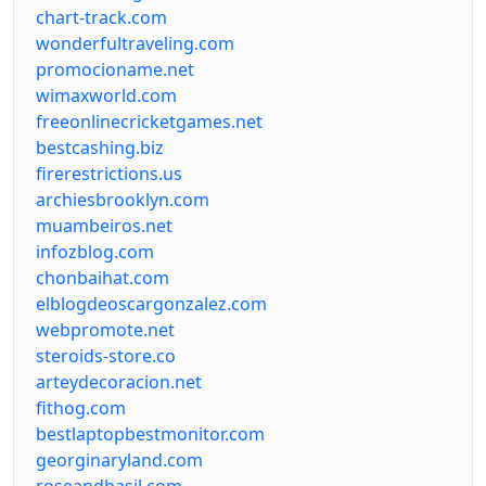
chart-track.com
wonderfultraveling.com
promocioname.net
wimaxworld.com
freeonlinecricketgames.net
bestcashing.biz
firerestrictions.us
archiesbrooklyn.com
muambeiros.net
infozblog.com
chonbaihat.com
elblogdeoscargonzalez.com
webpromote.net
steroids-store.co
arteydecoracion.net
fithog.com
bestlaptopbestmonitor.com
georginaryland.com
roseandbasil.com