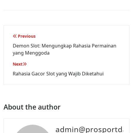
Post
Previous
navigation
Demon Slot: Mengungkap Rahasia Permainan
yang Menggoda
Next
Rahasia Gacor Slot yang Wajib Diketahui
About the author
admin@prosportdail