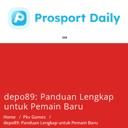
Skip
to
content
Slot Gacor di 
Toggle navigation
Dapatkan Deposit pulsa DANA
dan mainkan slot gacor di situs
judi terpercaya dengan banyak
keuntungan.
depo89: Panduan Lengkap
untuk Pemain Baru
Home
/
Pkv Games
/
depo89: Panduan Lengkap untuk Pemain Baru