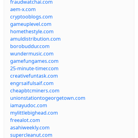
fraudwatchai.com
aem-x.com
cryptooblogs.com
gameuplevel.com
homethestyle.com
amuldistribution.com
borobuddur.com
wundermusic.com
gamefungames.com
25-minute-timer.com
creativefuntask.com
engrsaifulsaif.com
cheapbtcminers.com
unionstationtogeorgetown.com
iamayudoc.com
mylittlebighead.com
freealot.com
asahiweekly.com
supercleanut.com