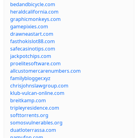
bedandbicycle.com
heraldcalifornia.com
graphicmonkeys.com
gamepixies.com
drawneastart.com
fasthokislot88.com
safecasinotips.com
jackpotchips.com
proelitesoftware.com
allcustomercarenumbers.com
familyblogger.xyz
chrisjohnslawgroup.com
klub-vulcan-online.com
breitkamp.com
tripleyresidence.com
softtorrents.org
somosvulnerables.org
duatloterrassa.com
pamufon.com