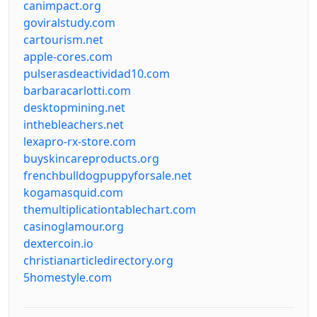
canimpact.org
goviralstudy.com
cartourism.net
apple-cores.com
pulserasdeactividad10.com
barbaracarlotti.com
desktopmining.net
inthebleachers.net
lexapro-rx-store.com
buyskincareproducts.org
frenchbulldogpuppyforsale.net
kogamasquid.com
themultiplicationtablechart.com
casinoglamour.org
dextercoin.io
christianarticledirectory.org
5homestyle.com