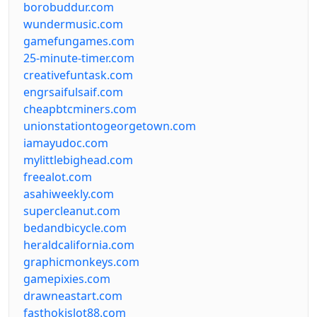
borobuddur.com
wundermusic.com
gamefungames.com
25-minute-timer.com
creativefuntask.com
engrsaifulsaif.com
cheapbtcminers.com
unionstationtogeorgetown.com
iamayudoc.com
mylittlebighead.com
freealot.com
asahiweekly.com
supercleanut.com
bedandbicycle.com
heraldcalifornia.com
graphicmonkeys.com
gamepixies.com
drawneastart.com
fasthokislot88.com