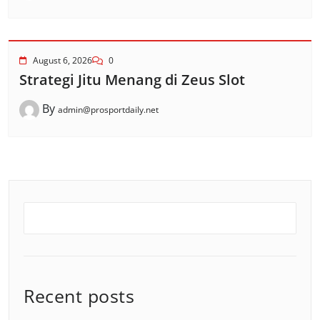
August 6, 2026
0
Strategi Jitu Menang di Zeus Slot
By
admin@prosportdaily.net
Recent posts