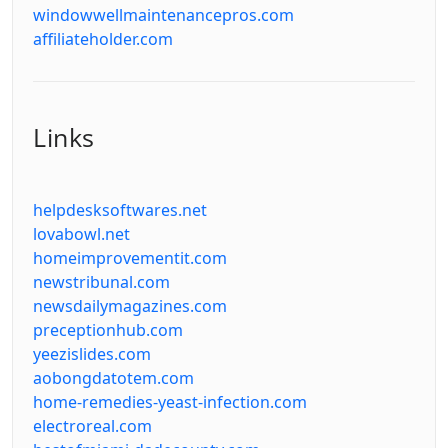
windowwellmaintenancepros.com
affiliateholder.com
Links
helpdesksoftwares.net
lovabowl.net
homeimprovementit.com
newstribunal.com
newsdailymagazines.com
preceptionhub.com
yeezislides.com
aobongdatotem.com
home-remedies-yeast-infection.com
electroreal.com