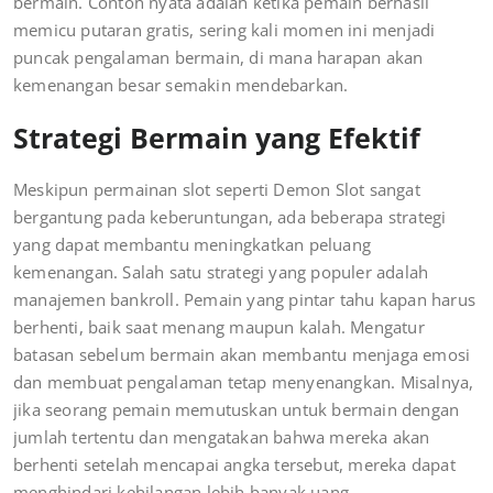
bermain. Contoh nyata adalah ketika pemain berhasil
memicu putaran gratis, sering kali momen ini menjadi
puncak pengalaman bermain, di mana harapan akan
kemenangan besar semakin mendebarkan.
Strategi Bermain yang Efektif
Meskipun permainan slot seperti Demon Slot sangat
bergantung pada keberuntungan, ada beberapa strategi
yang dapat membantu meningkatkan peluang
kemenangan. Salah satu strategi yang populer adalah
manajemen bankroll. Pemain yang pintar tahu kapan harus
berhenti, baik saat menang maupun kalah. Mengatur
batasan sebelum bermain akan membantu menjaga emosi
dan membuat pengalaman tetap menyenangkan. Misalnya,
jika seorang pemain memutuskan untuk bermain dengan
jumlah tertentu dan mengatakan bahwa mereka akan
berhenti setelah mencapai angka tersebut, mereka dapat
menghindari kehilangan lebih banyak uang.