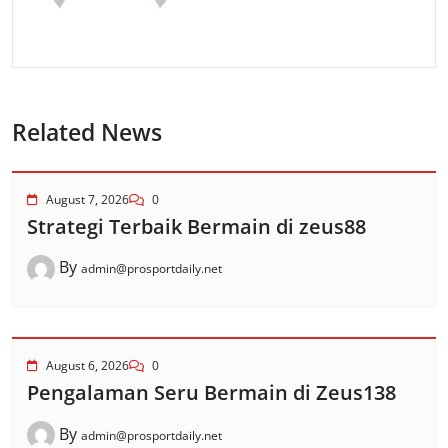
Related News
August 7, 2026
0
Strategi Terbaik Bermain di zeus88
By
admin@prosportdaily.net
August 6, 2026
0
Pengalaman Seru Bermain di Zeus138
By
admin@prosportdaily.net