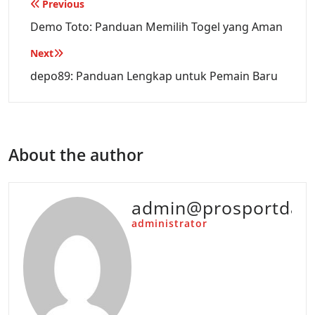
Post
Previous
navigation
Demo Toto: Panduan Memilih Togel yang Aman
Next
depo89: Panduan Lengkap untuk Pemain Baru
About the author
admin@prosportdail
administrator