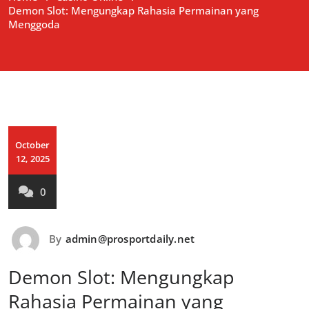
Demon Slot: Mengungkap Rahasia Permainan yang
Menggoda
October
12, 2025
0
By
admin@prosportdaily.net
Demon Slot: Mengungkap
Rahasia Permainan yang