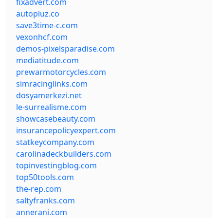
fixadvert.com
autopluz.co
save3time-c.com
vexonhcf.com
demos-pixelsparadise.com
mediatitude.com
prewarmotorcycles.com
simracinglinks.com
dosyamerkezi.net
le-surrealisme.com
showcasebeauty.com
insurancepolicyexpert.com
statkeycompany.com
carolinadeckbuilders.com
topinvestingblog.com
top50tools.com
the-rep.com
saltyfranks.com
annerani.com