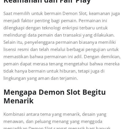
Saat memilih untuk bermain Demon Slot, keamanan juga
menjadi faktor penting bagi pemain. Permainan ini
dilengkapi dengan teknologi enkripsi terbaru untuk
melindungi data pemain dan transaksi yang dilakukan.
Selain itu, penyelenggara permainan biasanya memiliki
lisensi resmi dan telah melalui berbagai pengujian untuk
memastikan bahwa permainan ini adil. Dengan demikian,
pemain dapat merasa tenang mengetahui bahwa mereka
tidak hanya bermain untuk hiburan, tetapi juga di
lingkungan yang aman dan terjamin.
Mengapa Demon Slot Begitu
Menarik
Kombinasi antara tema yang menarik, desain yang
menawan, dan peluang menang yang menggoda
menjadikan Demon Slot sangat menarik bagi banyak