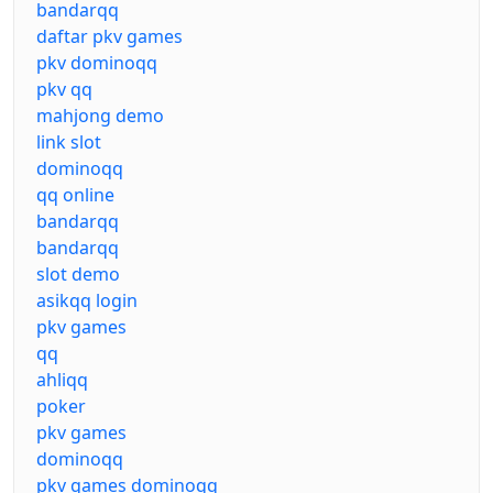
bandarqq
daftar pkv games
pkv dominoqq
pkv qq
mahjong demo
link slot
dominoqq
qq online
bandarqq
bandarqq
slot demo
asikqq login
pkv games
qq
ahliqq
poker
pkv games
dominoqq
pkv games dominoqq