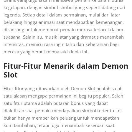
Grafis yang digunakan membawa pemain ke dalam dunia
kegelapan, dengan simbol-simbol yang seperti datang dari
legenda. Setiap detail dalam permainan, mulai dari latar
belakang hingga animasi saat mendapatkan kemenangan,
dirancang untuk membuat pemain merasa terlarut dalam
suasana. Selain itu, musik latar yang dramatis menambah
intensitas, memicu rasa ingin tahu dan keberanian bagi
mereka yang berani memasuki dunia ini.
Fitur-Fitur Menarik dalam Demon
Slot
Fitur-fitur yang ditawarkan oleh Demon Slot adalah salah
satu alasan mengapa permainan ini begitu populer. Salah
satu fitur utama adalah putaran bonus yang dapat
diaktifkan saat pemain mendapatkan simbol tertentu. Ini
bukan hanya memberikan peluang untuk mendapatkan
koin tambahan, tetapi juga menambah keseruan saat