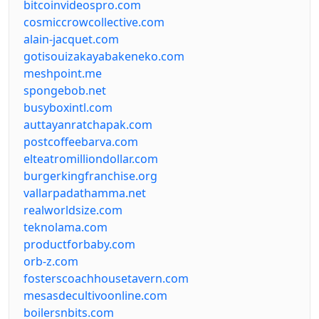
bitcoinvideospro.com
cosmiccrowcollective.com
alain-jacquet.com
gotisouizakayabakeneko.com
meshpoint.me
spongebob.net
busyboxintl.com
auttayanratchapak.com
postcoffeebarva.com
elteatromilliondollar.com
burgerkingfranchise.org
vallarpadathamma.net
realworldsize.com
teknolama.com
productforbaby.com
orb-z.com
fosterscoachhousetavern.com
mesasdecultivoonline.com
boilersnbits.com