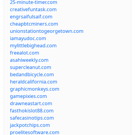
25-minute-timer.com
creativefuntask.com
engrsaifulsaif.com
cheapbtcminers.com
unionstationtogeorgetown.com
iamayudoc.com
mylittlebighead.com
freealot.com
asahiweekly.com
supercleanut.com
bedandbicycle.com
heraldcalifornia.com
graphicmonkeys.com
gamepixies.com
drawneastart.com
fasthokislot88.com
safecasinotips.com
jackpotchips.com
proelitesoftware.com