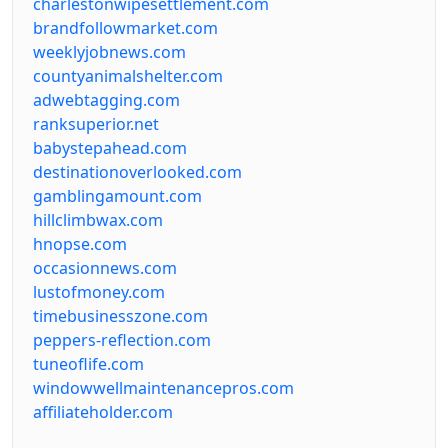
charlestonwipesettlement.com
brandfollowmarket.com
weeklyjobnews.com
countyanimalshelter.com
adwebtagging.com
ranksuperior.net
babystepahead.com
destinationoverlooked.com
gamblingamount.com
hillclimbwax.com
hnopse.com
occasionnews.com
lustofmoney.com
timebusinesszone.com
peppers-reflection.com
tuneoflife.com
windowwellmaintenancepros.com
affiliateholder.com