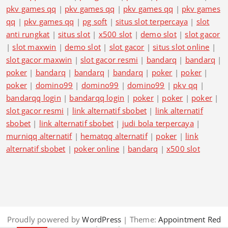
pkv games qq
|
pkv games qq
|
pkv games qq
|
pkv games
qq
|
pkv games qq
|
pg soft
|
situs slot terpercaya
|
slot
anti rungkat
|
situs slot
|
x500 slot
|
demo slot
|
slot gacor
|
slot maxwin
|
demo slot
|
slot gacor
|
situs slot online
|
slot gacor maxwin
|
slot gacor resmi
|
bandarq
|
bandarq
|
poker
|
bandarq
|
bandarq
|
bandarq
|
poker
|
poker
|
poker
|
domino99
|
domino99
|
domino99
|
pkv qq
|
bandarqq login
|
bandarqq login
|
poker
|
poker
|
poker
|
slot gacor resmi
|
link alternatif sbobet
|
link alternatif
sbobet
|
link alternatif sbobet
|
judi bola terpercaya
|
murniqq alternatif
|
hematqq alternatif
|
poker
|
link
alternatif sbobet
|
poker online
|
bandarq
|
x500 slot
Proudly powered by
WordPress
| Theme:
Appointment Red