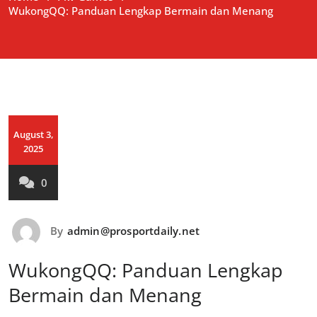
WukongQQ: Panduan Lengkap Bermain dan Menang
August 3,
2025
0
By
admin@prosportdaily.net
WukongQQ: Panduan Lengkap
Bermain dan Menang