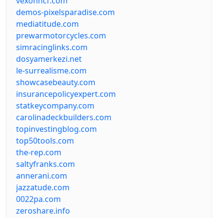
vexonhcf.com
demos-pixelsparadise.com
mediatitude.com
prewarmotorcycles.com
simracinglinks.com
dosyamerkezi.net
le-surrealisme.com
showcasebeauty.com
insurancepolicyexpert.com
statkeycompany.com
carolinadeckbuilders.com
topinvestingblog.com
top50tools.com
the-rep.com
saltyfranks.com
annerani.com
jazzatude.com
0022pa.com
zeroshare.info