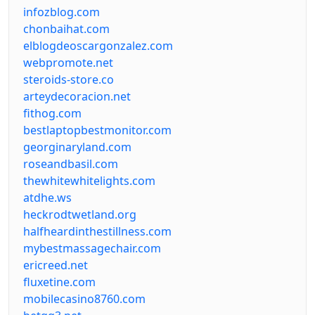
infozblog.com
chonbaihat.com
elblogdeoscargonzalez.com
webpromote.net
steroids-store.co
arteydecoracion.net
fithog.com
bestlaptopbestmonitor.com
georginaryland.com
roseandbasil.com
thewhitewhitelights.com
atdhe.ws
heckrodtwetland.org
halfheardinthestillness.com
mybestmassagechair.com
ericreed.net
fluxetine.com
mobilecasino8760.com