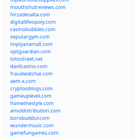
mouthshutreviews.com
hirzadesalta.com
digitallifeopoly.com
casinobubbles.com
seputargym.com
impiyanamall.com
optguardian.com
totostreet.net
davilcasino.com
fraudwatchai.com
aem-x.com
cryptooblogs.com
gameuplevel.com
homethestyle.com
amuldistribution.com
borobuddur.com
wundermusic.com
gamefungames.com