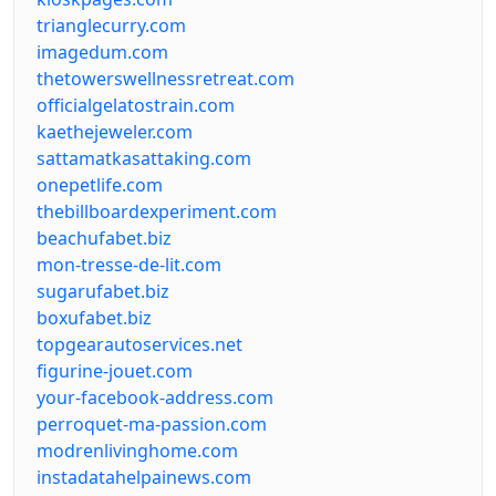
trianglecurry.com
imagedum.com
thetowerswellnessretreat.com
officialgelatostrain.com
kaethejeweler.com
sattamatkasattaking.com
onepetlife.com
thebillboardexperiment.com
beachufabet.biz
mon-tresse-de-lit.com
sugarufabet.biz
boxufabet.biz
topgearautoservices.net
figurine-jouet.com
your-facebook-address.com
perroquet-ma-passion.com
modrenlivinghome.com
instadatahelpainews.com