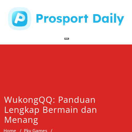
Skip
to
content
Slot Gacor di 
Toggle navigation
Dapatkan Deposit pulsa DANA
dan mainkan slot gacor di situs
judi terpercaya dengan banyak
keuntungan.
WukongQQ: Panduan
Lengkap Bermain dan
Menang
Home
/
Pkv Games
/