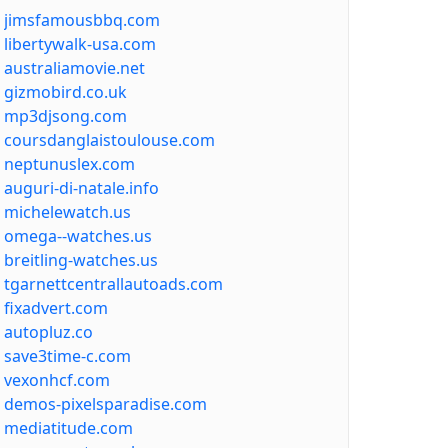
jimsfamousbbq.com
libertywalk-usa.com
australiamovie.net
gizmobird.co.uk
mp3djsong.com
coursdanglaistoulouse.com
neptunuslex.com
auguri-di-natale.info
michelewatch.us
omega--watches.us
breitling-watches.us
tgarnettcentrallautoads.com
fixadvert.com
autopluz.co
save3time-c.com
vexonhcf.com
demos-pixelsparadise.com
mediatitude.com