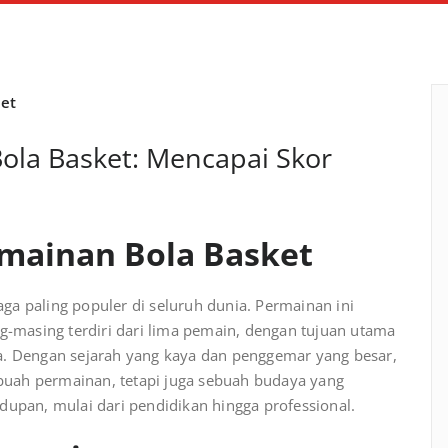
et
ola Basket: Mencapai Skor
mainan Bola Basket
aga paling populer di seluruh dunia. Permainan ini
-masing terdiri dari lima pemain, dengan tujuan utama
. Dengan sejarah yang kaya dan penggemar yang besar,
ebuah permainan, tetapi juga sebuah budaya yang
upan, mulai dari pendidikan hingga professional.