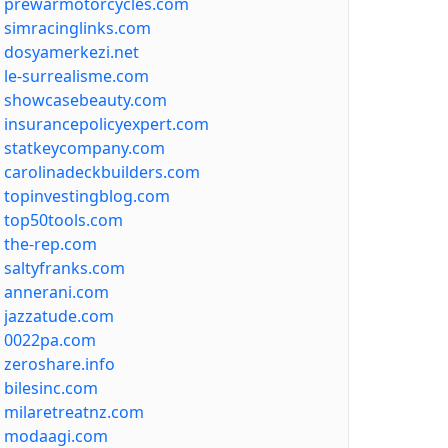
prewarmotorcycles.com
simracinglinks.com
dosyamerkezi.net
le-surrealisme.com
showcasebeauty.com
insurancepolicyexpert.com
statkeycompany.com
carolinadeckbuilders.com
topinvestingblog.com
top50tools.com
the-rep.com
saltyfranks.com
annerani.com
jazzatude.com
0022pa.com
zeroshare.info
bilesinc.com
milaretreatnz.com
modaagi.com