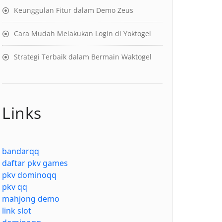
Keunggulan Fitur dalam Demo Zeus
Cara Mudah Melakukan Login di Yoktogel
Strategi Terbaik dalam Bermain Waktogel
Links
bandarqq
daftar pkv games
pkv dominoqq
pkv qq
mahjong demo
link slot