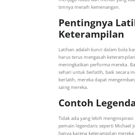
timnya meraih kemenangan.
Pentingnya Lat
Keterampilan
Latihan adalah kunci dalam bola ba
harus terus mengasah keterampilan 
meningkatkan performa mereka. Ba
sehari untuk berlatih, baik secara
berlatih, mereka dapat mengembang
saing mereka.
Contoh Legenda
Tidak ada yang lebih menginspirasi 
pemain legendaris seperti Michael 
hanya karena keterampilan mereka d