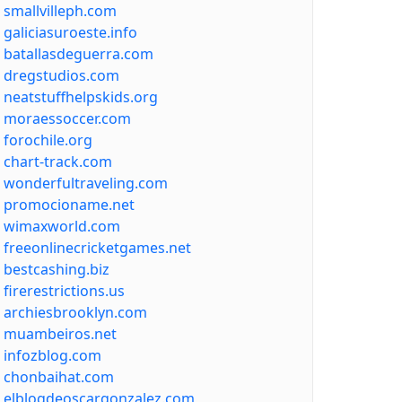
smallvilleph.com
galiciasuroeste.info
batallasdeguerra.com
dregstudios.com
neatstuffhelpskids.org
moraessoccer.com
forochile.org
chart-track.com
wonderfultraveling.com
promocioname.net
wimaxworld.com
freeonlinecricketgames.net
bestcashing.biz
firerestrictions.us
archiesbrooklyn.com
muambeiros.net
infozblog.com
chonbaihat.com
elblogdeoscargonzalez.com