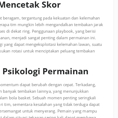
 Mencetak Skor
at beragam, tergantung pada kekuatan dan kelemahan
berapa tim mungkin lebih mengandalkan tembakan jarak
ses di dekat ring. Penggunaan playbook, yang berisi
hanan, menjadi sangat penting dalam permainan ini.
tegi yang dapat mengeksploitasi kelemahan lawan, suatu
elakukan rotasi untuk menciptakan peluang tembakan
Psikologi Permainan
 momentum dapat berubah dengan cepat. Terkadang,
an banyak tembakan lainnya, yang menunjukkan
alam bola basket. Sebuah momen penting seringkali
i tim, sementara kesalahan yang tidak terduga dapat
bersemangat untuk menyerang. Pemain yang mampu
t dalam situasi tekanan sering kali dapat membawa