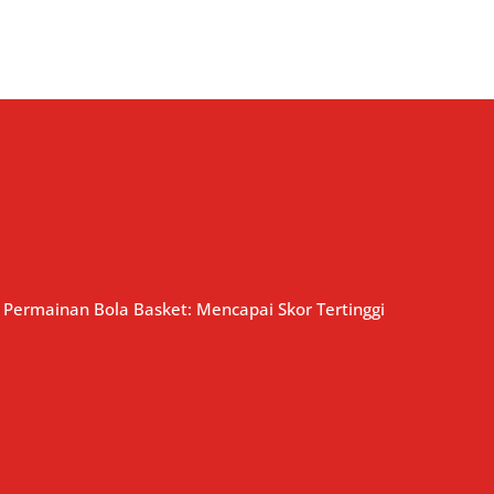
engan Fitur Deposit Pulsa DAN
gan banyak keuntungan.
 Permainan Bola Basket: Mencapai Skor Tertinggi