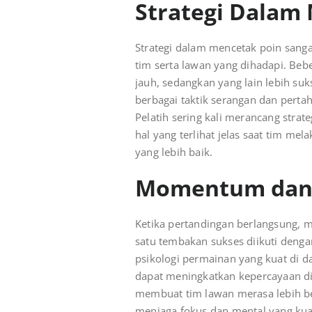
Strategi Dalam
Strategi dalam mencetak poin sang
tim serta lawan yang dihadapi. Be
jauh, sedangkan yang lain lebih suk
berbagai taktik serangan dan perta
Pelatih sering kali merancang stra
hal yang terlihat jelas saat tim m
yang lebih baik.
Momentum dan 
Ketika pertandingan berlangsung,
satu tembakan sukses diikuti deng
psikologi permainan yang kuat di d
dapat meningkatkan kepercayaan dir
membuat tim lawan merasa lebih 
menjaga fokus dan mental yang kua