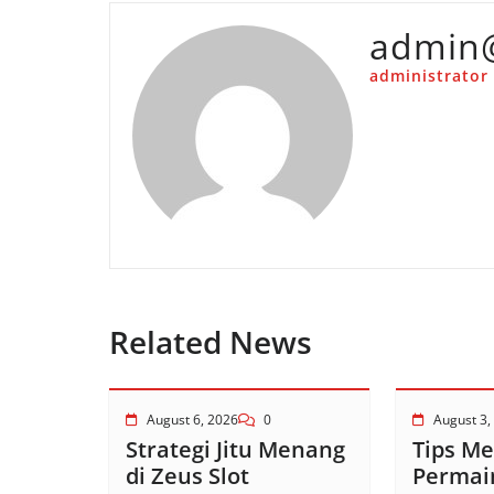
admin@
administrator
Related News
August 6, 2026
0
August 3,
Strategi Jitu Menang
Tips M
di Zeus Slot
Permai