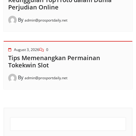
Perjudian Online
By
admin@prosportdaily.net
August 3, 2026
0
Tips Memenangkan Permainan
Tokekwin Slot
By
admin@prosportdaily.net