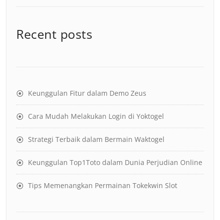
Recent posts
Keunggulan Fitur dalam Demo Zeus
Cara Mudah Melakukan Login di Yoktogel
Strategi Terbaik dalam Bermain Waktogel
Keunggulan Top1Toto dalam Dunia Perjudian Online
Tips Memenangkan Permainan Tokekwin Slot