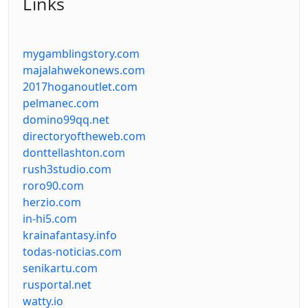
Links
mygamblingstory.com
majalahwekonews.com
2017hoganoutlet.com
pelmanec.com
domino99qq.net
directoryoftheweb.com
donttellashton.com
rush3studio.com
roro90.com
herzio.com
in-hi5.com
krainafantasy.info
todas-noticias.com
senikartu.com
rusportal.net
watty.io