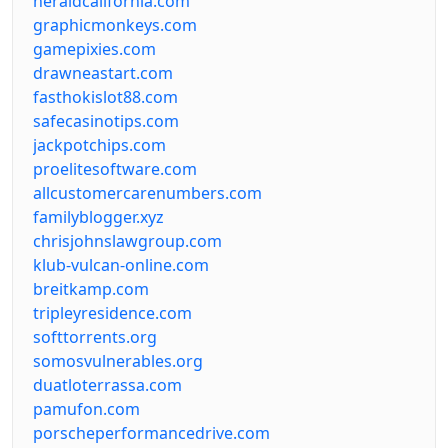
heraldcalifornia.com
graphicmonkeys.com
gamepixies.com
drawneastart.com
fasthokislot88.com
safecasinotips.com
jackpotchips.com
proelitesoftware.com
allcustomercarenumbers.com
familyblogger.xyz
chrisjohnslawgroup.com
klub-vulcan-online.com
breitkamp.com
tripleyresidence.com
softtorrents.org
somosvulnerables.org
duatloterrassa.com
pamufon.com
porscheperformancedrive.com