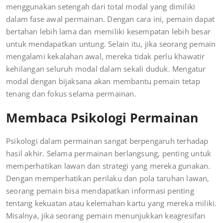
menggunakan setengah dari total modal yang dimiliki
dalam fase awal permainan. Dengan cara ini, pemain dapat
bertahan lebih lama dan memiliki kesempatan lebih besar
untuk mendapatkan untung. Selain itu, jika seorang pemain
mengalami kekalahan awal, mereka tidak perlu khawatir
kehilangan seluruh modal dalam sekali duduk. Mengatur
modal dengan bijaksana akan membantu pemain tetap
tenang dan fokus selama permainan.
Membaca Psikologi Permainan
Psikologi dalam permainan sangat berpengaruh terhadap
hasil akhir. Selama permainan berlangsung, penting untuk
memperhatikan lawan dan strategi yang mereka gunakan.
Dengan memperhatikan perilaku dan pola taruhan lawan,
seorang pemain bisa mendapatkan informasi penting
tentang kekuatan atau kelemahan kartu yang mereka miliki.
Misalnya, jika seorang pemain menunjukkan keagresifan