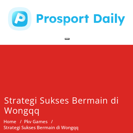
Skip
to
content
Slot Gacor di 
Toggle navigation
Dapatkan Deposit pulsa DANA
dan mainkan slot gacor di situs
judi terpercaya dengan banyak
keuntungan.
Strategi Sukses Bermain di
Wongqq
Home
/
Pkv Games
/
Strategi Sukses Bermain di Wongqq