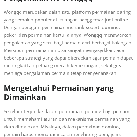
Wongqq merupakan salah satu platform permainan daring
yang semakin populer di kalangan penggemar judi online.
Dengan beragam permainan menarik seperti domino,
poker, dan permainan kartu lainnya, Wongqq menawarkan
pengalaman yang seru bagi pemain dari berbagai kalangan.
Meskipun permainan ini bisa sangat mengasyikkan, ada
beberapa strategi yang dapat diterapkan agar pemain dapat
meningkatkan peluang meraih kemenangan, sekaligus
menjaga pengalaman bermain tetap menyenangkan.
Mengetahui Permainan yang
Dimainkan
Sebelum terjun ke dalam permainan, penting bagi pemain
untuk memahami aturan dan mekanisme permainan yang
akan dimainkan. Misalnya, dalam permainan domino,
pemain harus memahami cara menghitung poin, jenis