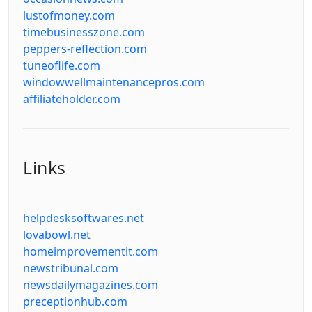
lustofmoney.com
timebusinesszone.com
peppers-reflection.com
tuneoflife.com
windowwellmaintenancepros.com
affiliateholder.com
Links
helpdesksoftwares.net
lovabowl.net
homeimprovementit.com
newstribunal.com
newsdailymagazines.com
preceptionhub.com