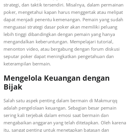
strategi, dan taktik tersendiri. Misalnya, dalam permainan
poker, mengetahui kapan harus menggertak atau melipat
dapat menjadi penentu kemenangan. Pemain yang sudah
menguasai strategi dasar poker akan memiliki peluang
lebih tinggi dibandingkan dengan pemain yang hanya
mengandalkan keberuntungan. Mempelajari tutorial,
menonton video, atau bergabung dengan forum diskusi
seputar poker dapat meningkatkan pengetahuan dan
keterampilan bermain.
Mengelola Keuangan dengan
Bijak
Salah satu aspek penting dalam bermain di Makmurqq
adalah pengelolaan keuangan. Sebagian besar pemain
sering kali terjebak dalam emosi saat bermain dan
mengabaikan anggaran yang telah ditetapkan. Oleh karena
itu, sangat penting untuk menetapkan batasan dan