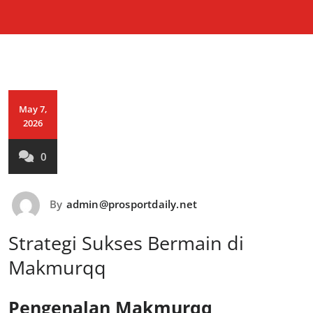
May 7,
2026
0
By
admin@prosportdaily.net
Strategi Sukses Bermain di
Makmurqq
Pengenalan Makmurqq