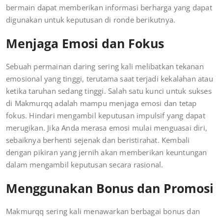
bermain dapat memberikan informasi berharga yang dapat
digunakan untuk keputusan di ronde berikutnya.
Menjaga Emosi dan Fokus
Sebuah permainan daring sering kali melibatkan tekanan
emosional yang tinggi, terutama saat terjadi kekalahan atau
ketika taruhan sedang tinggi. Salah satu kunci untuk sukses
di Makmurqq adalah mampu menjaga emosi dan tetap
fokus. Hindari mengambil keputusan impulsif yang dapat
merugikan. Jika Anda merasa emosi mulai menguasai diri,
sebaiknya berhenti sejenak dan beristirahat. Kembali
dengan pikiran yang jernih akan memberikan keuntungan
dalam mengambil keputusan secara rasional.
Menggunakan Bonus dan Promosi
Makmurqq sering kali menawarkan berbagai bonus dan