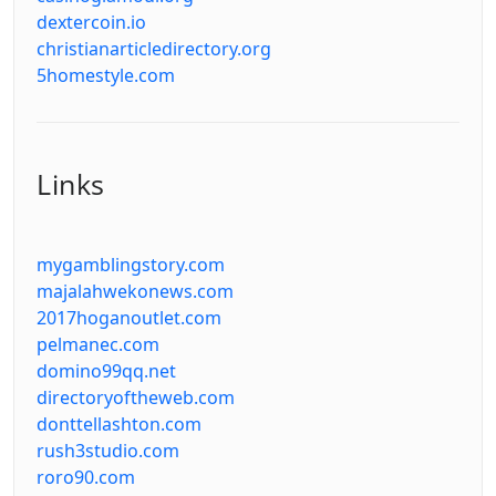
dextercoin.io
christianarticledirectory.org
5homestyle.com
Links
mygamblingstory.com
majalahwekonews.com
2017hoganoutlet.com
pelmanec.com
domino99qq.net
directoryoftheweb.com
donttellashton.com
rush3studio.com
roro90.com