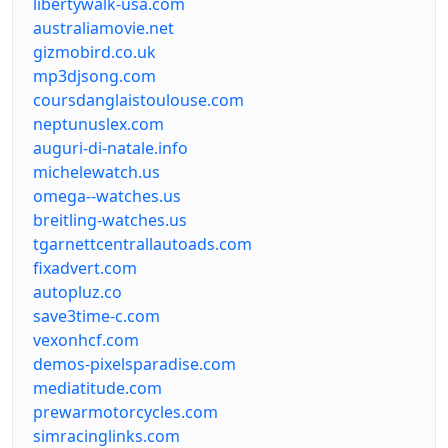
libertywalk-usa.com
australiamovie.net
gizmobird.co.uk
mp3djsong.com
coursdanglaistoulouse.com
neptunuslex.com
auguri-di-natale.info
michelewatch.us
omega--watches.us
breitling-watches.us
tgarnettcentrallautoads.com
fixadvert.com
autopluz.co
save3time-c.com
vexonhcf.com
demos-pixelsparadise.com
mediatitude.com
prewarmotorcycles.com
simracinglinks.com