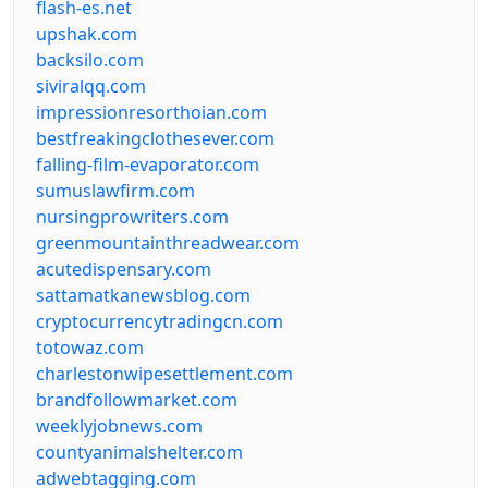
flash-es.net
upshak.com
backsilo.com
siviralqq.com
impressionresorthoian.com
bestfreakingclothesever.com
falling-film-evaporator.com
sumuslawfirm.com
nursingprowriters.com
greenmountainthreadwear.com
acutedispensary.com
sattamatkanewsblog.com
cryptocurrencytradingcn.com
totowaz.com
charlestonwipesettlement.com
brandfollowmarket.com
weeklyjobnews.com
countyanimalshelter.com
adwebtagging.com