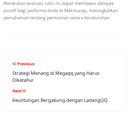
Melakukan evaluasi rutin ini dapat membawa dampak
positif bagi performa Anda di Makmurqq, meningkatkan
pemahaman tentang permainan secara keseluruhan.
Post
Previous
navigation
Strategi Menang di Megaqq yang Harus
Diketahui
Next
Keuntungan Bergabung dengan LadangQQ