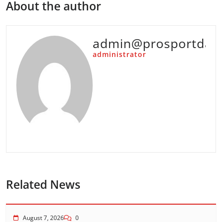
About the author
admin@prosportdail
administrator
Related News
August 7, 2026
0