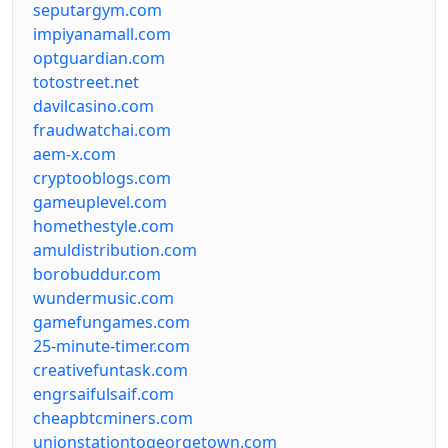
seputargym.com
impiyanamall.com
optguardian.com
totostreet.net
davilcasino.com
fraudwatchai.com
aem-x.com
cryptooblogs.com
gameuplevel.com
homethestyle.com
amuldistribution.com
borobuddur.com
wundermusic.com
gamefungames.com
25-minute-timer.com
creativefuntask.com
engrsaifulsaif.com
cheapbtcminers.com
unionstationtogeorgetown.com