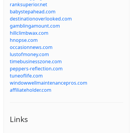
ranksuperior.net
babystepahead.com
destinationoverlooked.com
gamblingamount.com
hillclimbwax.com
hnopse.com
occasionnews.com
lustofmoney.com
timebusinesszone.com
peppers-reflection.com
tuneoflife.com
windowwellmaintenancepros.com
affiliateholder.com
Links