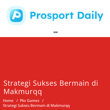
Skip
to
content
Slot Gacor di 
Toggle navigation
Dapatkan Deposit pulsa DANA
dan mainkan slot gacor di situs
judi terpercaya dengan banyak
keuntungan.
Strategi Sukses Bermain di
Makmurqq
Home
/
Pkv Games
/
Strategi Sukses Bermain di Makmurqq