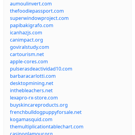
aumoulinvert.com
thefoodiepassport.com
superwindowproject.com
papibakigrafo.com
icanhazjs.com
canimpact.org
goviralstudy.com
cartourism.net
apple-cores.com
pulserasdeactividad10.com
barbaracarlotti.com
desktopmining.net
inthebleachers.net
lexapro-rx-store.com
buyskincareproducts.org
frenchbulldogpuppyforsale.net
kogamasquid.com
themultiplicationtablechart.com
casinoglamour.org