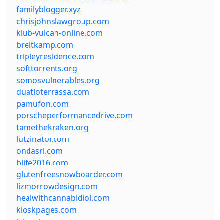
familyblogger.xyz
chrisjohnslawgroup.com
klub-vulcan-online.com
breitkamp.com
tripleyresidence.com
softtorrents.org
somosvulnerables.org
duatloterrassa.com
pamufon.com
porscheperformancedrive.com
tamethekraken.org
lutzinator.com
ondasrl.com
blife2016.com
glutenfreesnowboarder.com
lizmorrowdesign.com
healwithcannabidiol.com
kioskpages.com