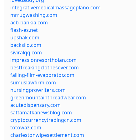
integrativemedicalmassageplano.com
mrrugwashing.com
acb-bankia.com
flash-es.net
upshak.com
backsilo.com
siviralqq.com
impressionresorthoian.com
bestfreakingclothesever.com
falling-film-evaporator.com
sumuslawfirm.com
nursingprowriters.com
greenmountainthreadwear.com
acutedispensary.com
sattamatkanewsblog.com
cryptocurrencytradingcn.com
totowaz.com
charlestonwipesettlement.com