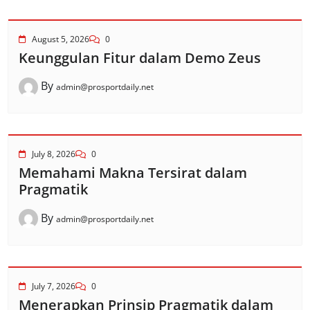
August 5, 2026
0
Keunggulan Fitur dalam Demo Zeus
By
admin@prosportdaily.net
July 8, 2026
0
Memahami Makna Tersirat dalam
Pragmatik
By
admin@prosportdaily.net
July 7, 2026
0
Menerapkan Prinsip Pragmatik dalam