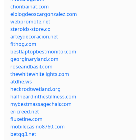
chonbaihat.com
elblogdeoscargonzalez.com
webpromote.net
steroids-store.co
arteydecoracion.net
fithog.com
bestlaptopbestmonitor.com
georginaryland.com
roseandbasil.com
thewhitewhitelights.com
atdhe.ws
heckrodtwetland.org
halfheardinthestillness.com
mybestmassagechair.com
ericreed.net
fluxetine.com
mobilecasino8760.com
betqq3.net