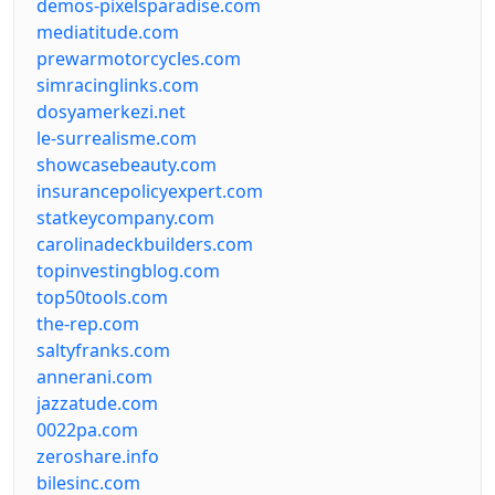
demos-pixelsparadise.com
mediatitude.com
prewarmotorcycles.com
simracinglinks.com
dosyamerkezi.net
le-surrealisme.com
showcasebeauty.com
insurancepolicyexpert.com
statkeycompany.com
carolinadeckbuilders.com
topinvestingblog.com
top50tools.com
the-rep.com
saltyfranks.com
annerani.com
jazzatude.com
0022pa.com
zeroshare.info
bilesinc.com