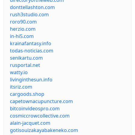
donttellashton.com
rush3studio.com
roro90.com
herzio.com
in-hi5.com
krainafantasy.info
todas-noticias.com
senikartu.com
rusportal.net
watty.io
livinginthesun.info
itsriz.com
cargoods.shop
capetownacupuncture.com
bitcoinvideospro.com
cosmiccrowcollective.com
alain-jacquet.com
gotisouizakayabakeneko.com