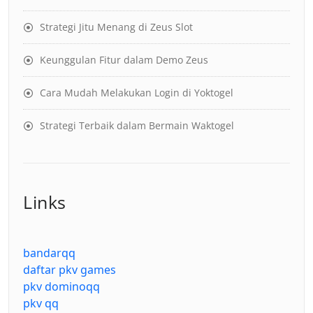
Strategi Jitu Menang di Zeus Slot
Keunggulan Fitur dalam Demo Zeus
Cara Mudah Melakukan Login di Yoktogel
Strategi Terbaik dalam Bermain Waktogel
Links
bandarqq
daftar pkv games
pkv dominoqq
pkv qq