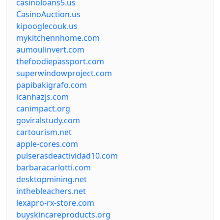
casinoloans5.us
CasinoAuction.us
kipooglecouk.us
mykitchennhome.com
aumoulinvert.com
thefoodiepassport.com
superwindowproject.com
papibakigrafo.com
icanhazjs.com
canimpact.org
goviralstudy.com
cartourism.net
apple-cores.com
pulserasdeactividad10.com
barbaracarlotti.com
desktopmining.net
inthebleachers.net
lexapro-rx-store.com
buyskincareproducts.org