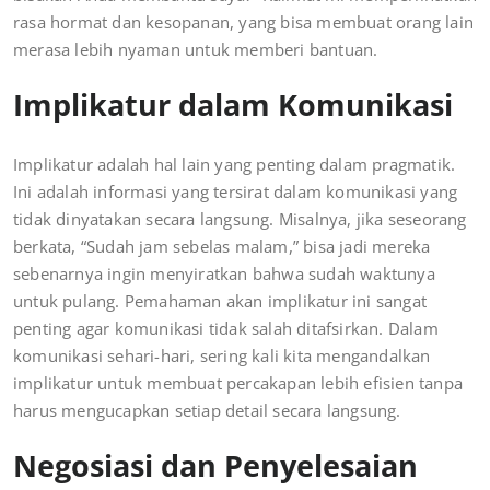
rasa hormat dan kesopanan, yang bisa membuat orang lain
merasa lebih nyaman untuk memberi bantuan.
Implikatur dalam Komunikasi
Implikatur adalah hal lain yang penting dalam pragmatik.
Ini adalah informasi yang tersirat dalam komunikasi yang
tidak dinyatakan secara langsung. Misalnya, jika seseorang
berkata, “Sudah jam sebelas malam,” bisa jadi mereka
sebenarnya ingin menyiratkan bahwa sudah waktunya
untuk pulang. Pemahaman akan implikatur ini sangat
penting agar komunikasi tidak salah ditafsirkan. Dalam
komunikasi sehari-hari, sering kali kita mengandalkan
implikatur untuk membuat percakapan lebih efisien tanpa
harus mengucapkan setiap detail secara langsung.
Negosiasi dan Penyelesaian