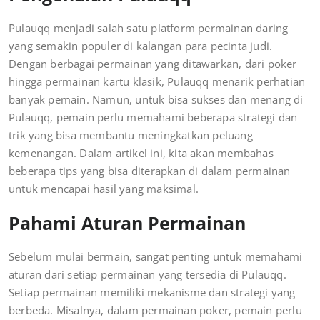
Pulauqq menjadi salah satu platform permainan daring
yang semakin populer di kalangan para pecinta judi.
Dengan berbagai permainan yang ditawarkan, dari poker
hingga permainan kartu klasik, Pulauqq menarik perhatian
banyak pemain. Namun, untuk bisa sukses dan menang di
Pulauqq, pemain perlu memahami beberapa strategi dan
trik yang bisa membantu meningkatkan peluang
kemenangan. Dalam artikel ini, kita akan membahas
beberapa tips yang bisa diterapkan di dalam permainan
untuk mencapai hasil yang maksimal.
Pahami Aturan Permainan
Sebelum mulai bermain, sangat penting untuk memahami
aturan dari setiap permainan yang tersedia di Pulauqq.
Setiap permainan memiliki mekanisme dan strategi yang
berbeda. Misalnya, dalam permainan poker, pemain perlu