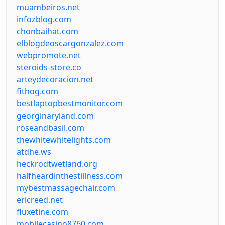
muambeiros.net
infozblog.com
chonbaihat.com
elblogdeoscargonzalez.com
webpromote.net
steroids-store.co
arteydecoracion.net
fithog.com
bestlaptopbestmonitor.com
georginaryland.com
roseandbasil.com
thewhitewhitelights.com
atdhe.ws
heckrodtwetland.org
halfheardinthestillness.com
mybestmassagechair.com
ericreed.net
fluxetine.com
mobilecasino8760.com