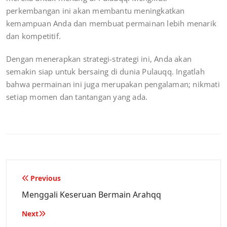
perkembangan ini akan membantu meningkatkan
kemampuan Anda dan membuat permainan lebih menarik
dan kompetitif.
Dengan menerapkan strategi-strategi ini, Anda akan
semakin siap untuk bersaing di dunia Pulauqq. Ingatlah
bahwa permainan ini juga merupakan pengalaman; nikmati
setiap momen dan tantangan yang ada.
Post
Previous
navigation
Menggali Keseruan Bermain Arahqq
Next