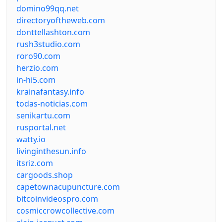
domino99qq.net
directoryoftheweb.com
donttellashton.com
rush3studio.com
roro90.com
herzio.com
in-hi5.com
krainafantasy.info
todas-noticias.com
senikartu.com
rusportal.net
watty.io
livinginthesun.info
itsriz.com
cargoods.shop
capetownacupuncture.com
bitcoinvideospro.com
cosmiccrowcollective.com