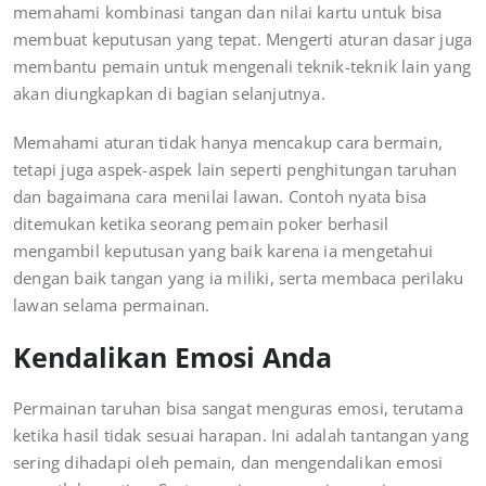
memahami kombinasi tangan dan nilai kartu untuk bisa
membuat keputusan yang tepat. Mengerti aturan dasar juga
membantu pemain untuk mengenali teknik-teknik lain yang
akan diungkapkan di bagian selanjutnya.
Memahami aturan tidak hanya mencakup cara bermain,
tetapi juga aspek-aspek lain seperti penghitungan taruhan
dan bagaimana cara menilai lawan. Contoh nyata bisa
ditemukan ketika seorang pemain poker berhasil
mengambil keputusan yang baik karena ia mengetahui
dengan baik tangan yang ia miliki, serta membaca perilaku
lawan selama permainan.
Kendalikan Emosi Anda
Permainan taruhan bisa sangat menguras emosi, terutama
ketika hasil tidak sesuai harapan. Ini adalah tantangan yang
sering dihadapi oleh pemain, dan mengendalikan emosi