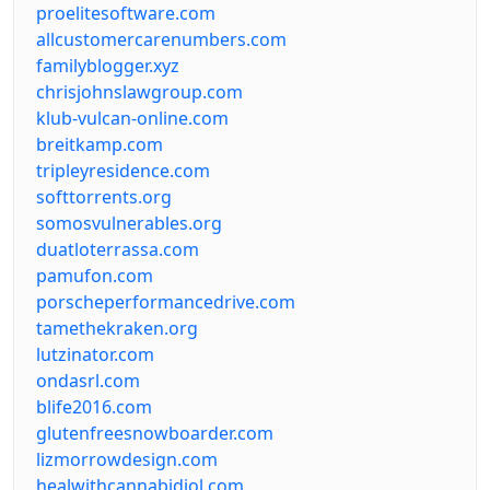
proelitesoftware.com
allcustomercarenumbers.com
familyblogger.xyz
chrisjohnslawgroup.com
klub-vulcan-online.com
breitkamp.com
tripleyresidence.com
softtorrents.org
somosvulnerables.org
duatloterrassa.com
pamufon.com
porscheperformancedrive.com
tamethekraken.org
lutzinator.com
ondasrl.com
blife2016.com
glutenfreesnowboarder.com
lizmorrowdesign.com
healwithcannabidiol.com