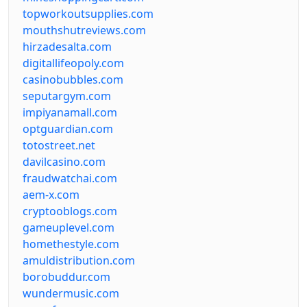
topworkoutsupplies.com
mouthshutreviews.com
hirzadesalta.com
digitallifeopoly.com
casinobubbles.com
seputargym.com
impiyanamall.com
optguardian.com
totostreet.net
davilcasino.com
fraudwatchai.com
aem-x.com
cryptooblogs.com
gameuplevel.com
homethestyle.com
amuldistribution.com
borobuddur.com
wundermusic.com