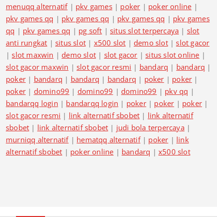
menuqq alternatif
|
pkv games
|
poker
|
poker online
|
pkv games qq
|
pkv games qq
|
pkv games qq
|
pkv games
qq
|
pkv games qq
|
pg soft
|
situs slot terpercaya
|
slot
anti rungkat
|
situs slot
|
x500 slot
|
demo slot
|
slot gacor
|
slot maxwin
|
demo slot
|
slot gacor
|
situs slot online
|
slot gacor maxwin
|
slot gacor resmi
|
bandarq
|
bandarq
|
poker
|
bandarq
|
bandarq
|
bandarq
|
poker
|
poker
|
poker
|
domino99
|
domino99
|
domino99
|
pkv qq
|
bandarqq login
|
bandarqq login
|
poker
|
poker
|
poker
|
slot gacor resmi
|
link alternatif sbobet
|
link alternatif
sbobet
|
link alternatif sbobet
|
judi bola terpercaya
|
murniqq alternatif
|
hematqq alternatif
|
poker
|
link
alternatif sbobet
|
poker online
|
bandarq
|
x500 slot