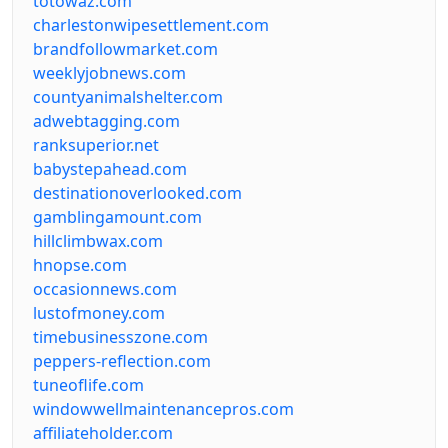
totowaz.com
charlestonwipesettlement.com
brandfollowmarket.com
weeklyjobnews.com
countyanimalshelter.com
adwebtagging.com
ranksuperior.net
babystepahead.com
destinationoverlooked.com
gamblingamount.com
hillclimbwax.com
hnopse.com
occasionnews.com
lustofmoney.com
timebusinesszone.com
peppers-reflection.com
tuneoflife.com
windowwellmaintenancepros.com
affiliateholder.com