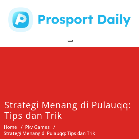
Skip
to
content
Slot Gacor di 
Toggle navigation
Dapatkan Deposit pulsa DANA
dan mainkan slot gacor di situs
judi terpercaya dengan banyak
keuntungan.
Strategi Menang di Pulauqq:
Tips dan Trik
Home
/
Pkv Games
/
Strategi Menang di Pulauqq: Tips dan Trik