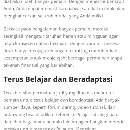
diabaikan oleh banyak pemain. Dengan mengatur bankroll
Anda, Anda dapat memastikan bahwa satu kalah tidak akan
menghancurkan seluruh modal yang Anda miliki.
Berkaca pada pengalaman banyak pemain, mereka
seringkali mengatur taruhan harian atau mingguan agar
tetap konsisten dalam bermain. Dengan cara ini, mereka
tidak hanya menjaga keuangan tetapi juga memberikan
kesempatan untuk menjelajahi berbagai permainan tanpa
tekanan finansial yang berlebihan.
Terus Belajar dan Beradaptasi
Terakhir, sifat permainan judi yang dinamis menuntut
pemain untuk terus belajar dan beradaptasi. Ada banyak
sumber daya, seperti forum daring, video tutorial, dan
buku yang bisa dijadikan referensi. Pelajari strategi baru
dan lihat bagaimana pemain lain mengembangkan metode
mereka untuk menang di Pulauqq. Mengikuti