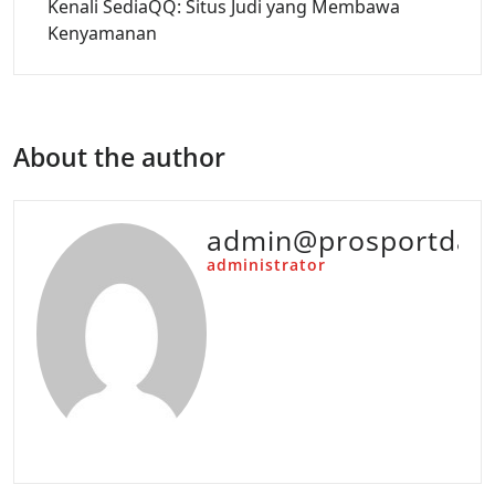
Kenali SediaQQ: Situs Judi yang Membawa
Kenyamanan
About the author
admin@prosportdail
administrator