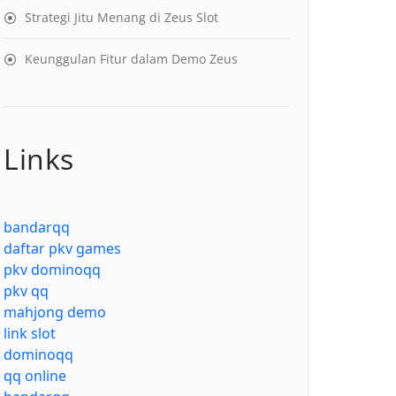
Strategi Jitu Menang di Zeus Slot
Keunggulan Fitur dalam Demo Zeus
Links
bandarqq
daftar pkv games
pkv dominoqq
pkv qq
mahjong demo
link slot
dominoqq
qq online