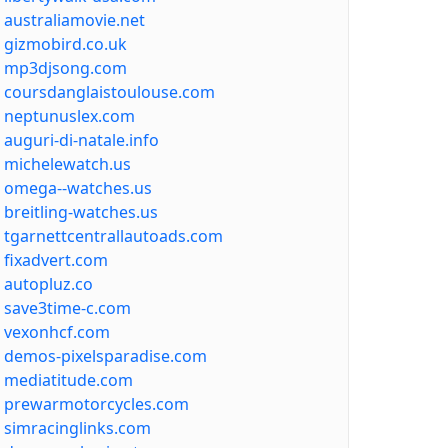
australiamovie.net
gizmobird.co.uk
mp3djsong.com
coursdanglaistoulouse.com
neptunuslex.com
auguri-di-natale.info
michelewatch.us
omega--watches.us
breitling-watches.us
tgarnettcentrallautoads.com
fixadvert.com
autopluz.co
save3time-c.com
vexonhcf.com
demos-pixelsparadise.com
mediatitude.com
prewarmotorcycles.com
simracinglinks.com