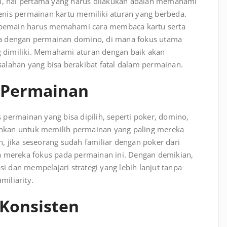
n, hal pertama yang harus dilakukan adalah memahami
jenis permainan kartu memiliki aturan yang berbeda.
 pemain harus memahami cara membaca kartu serta
eda dengan permainan domino, di mana fokus utama
g dimiliki. Memahami aturan dengan baik akan
ahan yang bisa berakibat fatal dalam permainan.
s Permainan
s permainan yang bisa dipilih, seperti poker, domino,
ankan untuk memilih permainan yang paling mereka
h, jika seseorang sudah familiar dengan poker dari
 mereka fokus pada permainan ini. Dengan demikian,
i dan mempelajari strategi yang lebih lanjut tanpa
miliarity.
 Konsisten