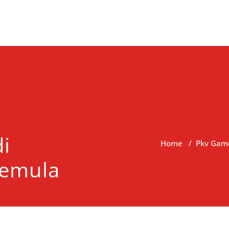
or di Situs Judi Terpercaya d
n
ulsa DANA dan mainkan slot gacor di situs judi terpercaya den
i
Home
/
Pkv Gam
Pemula