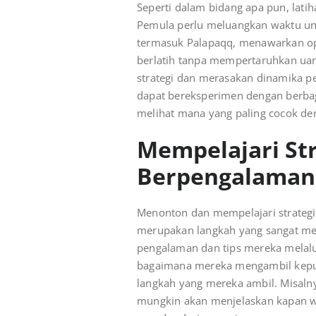
Seperti dalam bidang apa pun, lat
Pemula perlu meluangkan waktu untu
termasuk Palapaqq, menawarkan op
berlatih tanpa mempertaruhkan uang
strategi dan merasakan dinamika p
dapat bereksperimen dengan berbag
melihat mana yang paling cocok d
Mempelajari Str
Berpengalaman
Menonton dan mempelajari strategi
merupakan langkah yang sangat m
pengalaman dan tips mereka melalu
bagaimana mereka mengambil keput
langkah yang mereka ambil. Misal
mungkin akan menjelaskan kapan w