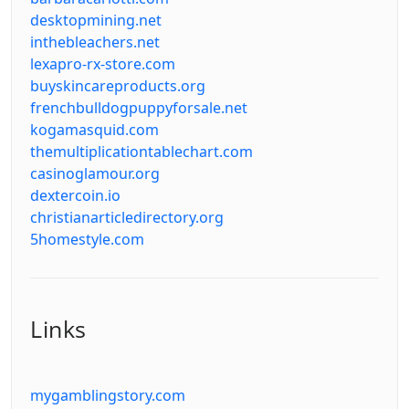
desktopmining.net
inthebleachers.net
lexapro-rx-store.com
buyskincareproducts.org
frenchbulldogpuppyforsale.net
kogamasquid.com
themultiplicationtablechart.com
casinoglamour.org
dextercoin.io
christianarticledirectory.org
5homestyle.com
Links
mygamblingstory.com