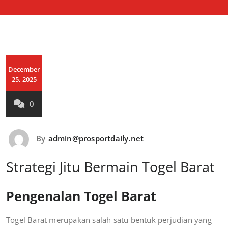
December
25, 2025
0
By
admin@prosportdaily.net
Strategi Jitu Bermain Togel Barat
Pengenalan Togel Barat
Togel Barat merupakan salah satu bentuk perjudian yang