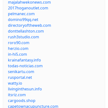
majalahwekonews.com
2017hoganoutlet.com
pelmanec.com
domino99qq.net
directoryoftheweb.com
donttellashton.com
rush3studio.com
roro90.com
herzio.com
in-hi5.com
krainafantasy.info
todas-noticias.com
senikartu.com
rusportal.net
watty.io
livinginthesun.info
itsriz.com
cargoods.shop
capetownacupuncture.com