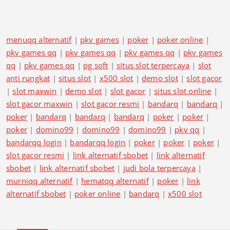
menuqq alternatif
|
pkv games
|
poker
|
poker online
|
pkv games qq
|
pkv games qq
|
pkv games qq
|
pkv games
qq
|
pkv games qq
|
pg soft
|
situs slot terpercaya
|
slot
anti rungkat
|
situs slot
|
x500 slot
|
demo slot
|
slot gacor
|
slot maxwin
|
demo slot
|
slot gacor
|
situs slot online
|
slot gacor maxwin
|
slot gacor resmi
|
bandarq
|
bandarq
|
poker
|
bandarq
|
bandarq
|
bandarq
|
poker
|
poker
|
poker
|
domino99
|
domino99
|
domino99
|
pkv qq
|
bandarqq login
|
bandarqq login
|
poker
|
poker
|
poker
|
slot gacor resmi
|
link alternatif sbobet
|
link alternatif
sbobet
|
link alternatif sbobet
|
judi bola terpercaya
|
murniqq alternatif
|
hematqq alternatif
|
poker
|
link
alternatif sbobet
|
poker online
|
bandarq
|
x500 slot