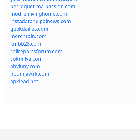
perroquet-ma-passion.com
modrenlivinghome.com
instadatahelpainews.com
geekdailies.com
merchrain.com
kmbb28.com
callreportsforum.com
sokmilya.com
abyluny.com
boomjavtrk.com
apklead.net