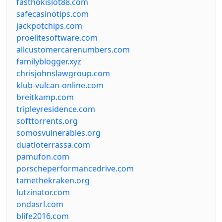
fasthokislot88.com
safecasinotips.com
jackpotchips.com
proelitesoftware.com
allcustomercarenumbers.com
familyblogger.xyz
chrisjohnslawgroup.com
klub-vulcan-online.com
breitkamp.com
tripleyresidence.com
softtorrents.org
somosvulnerables.org
duatloterrassa.com
pamufon.com
porscheperformancedrive.com
tamethekraken.org
lutzinator.com
ondasrl.com
blife2016.com