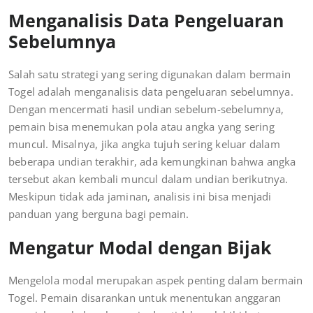
Menganalisis Data Pengeluaran
Sebelumnya
Salah satu strategi yang sering digunakan dalam bermain
Togel adalah menganalisis data pengeluaran sebelumnya.
Dengan mencermati hasil undian sebelum-sebelumnya,
pemain bisa menemukan pola atau angka yang sering
muncul. Misalnya, jika angka tujuh sering keluar dalam
beberapa undian terakhir, ada kemungkinan bahwa angka
tersebut akan kembali muncul dalam undian berikutnya.
Meskipun tidak ada jaminan, analisis ini bisa menjadi
panduan yang berguna bagi pemain.
Mengatur Modal dengan Bijak
Mengelola modal merupakan aspek penting dalam bermain
Togel. Pemain disarankan untuk menentukan anggaran