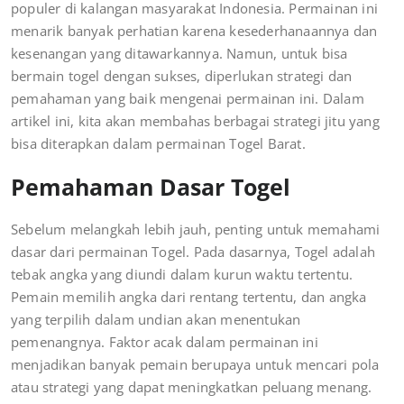
populer di kalangan masyarakat Indonesia. Permainan ini
menarik banyak perhatian karena kesederhanaannya dan
kesenangan yang ditawarkannya. Namun, untuk bisa
bermain togel dengan sukses, diperlukan strategi dan
pemahaman yang baik mengenai permainan ini. Dalam
artikel ini, kita akan membahas berbagai strategi jitu yang
bisa diterapkan dalam permainan Togel Barat.
Pemahaman Dasar Togel
Sebelum melangkah lebih jauh, penting untuk memahami
dasar dari permainan Togel. Pada dasarnya, Togel adalah
tebak angka yang diundi dalam kurun waktu tertentu.
Pemain memilih angka dari rentang tertentu, dan angka
yang terpilih dalam undian akan menentukan
pemenangnya. Faktor acak dalam permainan ini
menjadikan banyak pemain berupaya untuk mencari pola
atau strategi yang dapat meningkatkan peluang menang.