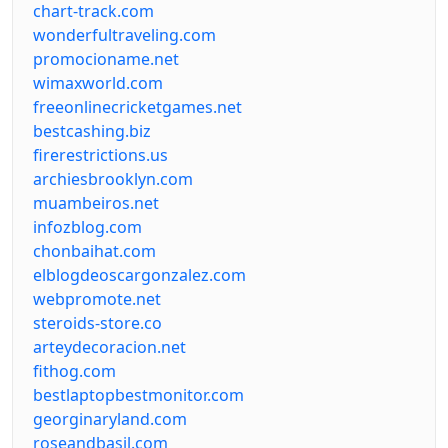
chart-track.com
wonderfultraveling.com
promocioname.net
wimaxworld.com
freeonlinecricketgames.net
bestcashing.biz
firerestrictions.us
archiesbrooklyn.com
muambeiros.net
infozblog.com
chonbaihat.com
elblogdeoscargonzalez.com
webpromote.net
steroids-store.co
arteydecoracion.net
fithog.com
bestlaptopbestmonitor.com
georginaryland.com
roseandbasil.com