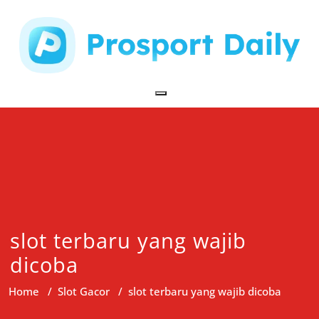
Skip
to
content
Slot Gacor di 
Toggle navigation
Dapatkan Deposit pulsa DANA
dan mainkan slot gacor di situs
judi terpercaya dengan banyak
keuntungan.
slot terbaru yang wajib
dicoba
Home
/
Slot Gacor
/
slot terbaru yang wajib dicoba