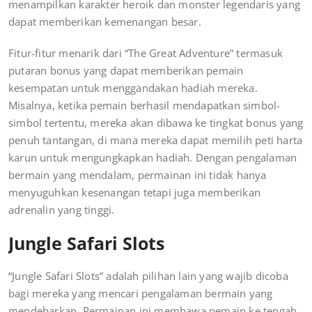
menampilkan karakter heroik dan monster legendaris yang
dapat memberikan kemenangan besar.
Fitur-fitur menarik dari “The Great Adventure” termasuk
putaran bonus yang dapat memberikan pemain
kesempatan untuk menggandakan hadiah mereka.
Misalnya, ketika pemain berhasil mendapatkan simbol-
simbol tertentu, mereka akan dibawa ke tingkat bonus yang
penuh tantangan, di mana mereka dapat memilih peti harta
karun untuk mengungkapkan hadiah. Dengan pengalaman
bermain yang mendalam, permainan ini tidak hanya
menyuguhkan kesenangan tetapi juga memberikan
adrenalin yang tinggi.
Jungle Safari Slots
“Jungle Safari Slots” adalah pilihan lain yang wajib dicoba
bagi mereka yang mencari pengalaman bermain yang
mendebarkan. Permainan ini membawa pemain ke tengah