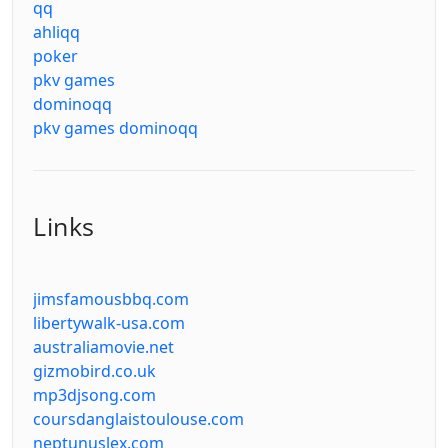
qq
ahliqq
poker
pkv games
dominoqq
pkv games dominoqq
Links
jimsfamousbbq.com
libertywalk-usa.com
australiamovie.net
gizmobird.co.uk
mp3djsong.com
coursdanglaistoulouse.com
neptunuslex.com