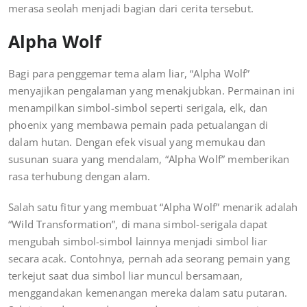
merasa seolah menjadi bagian dari cerita tersebut.
Alpha Wolf
Bagi para penggemar tema alam liar, “Alpha Wolf”
menyajikan pengalaman yang menakjubkan. Permainan ini
menampilkan simbol-simbol seperti serigala, elk, dan
phoenix yang membawa pemain pada petualangan di
dalam hutan. Dengan efek visual yang memukau dan
susunan suara yang mendalam, “Alpha Wolf” memberikan
rasa terhubung dengan alam.
Salah satu fitur yang membuat “Alpha Wolf” menarik adalah
“Wild Transformation”, di mana simbol-serigala dapat
mengubah simbol-simbol lainnya menjadi simbol liar
secara acak. Contohnya, pernah ada seorang pemain yang
terkejut saat dua simbol liar muncul bersamaan,
menggandakan kemenangan mereka dalam satu putaran.