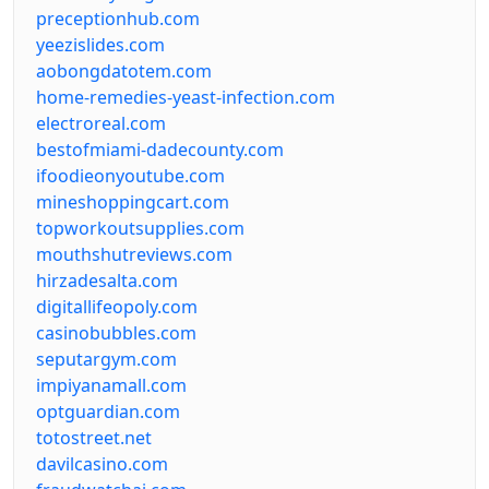
preceptionhub.com
yeezislides.com
aobongdatotem.com
home-remedies-yeast-infection.com
electroreal.com
bestofmiami-dadecounty.com
ifoodieonyoutube.com
mineshoppingcart.com
topworkoutsupplies.com
mouthshutreviews.com
hirzadesalta.com
digitallifeopoly.com
casinobubbles.com
seputargym.com
impiyanamall.com
optguardian.com
totostreet.net
davilcasino.com