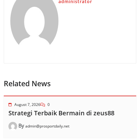
administrator
Related News
August 7, 2026
0
Strategi Terbaik Bermain di zeus88
By
admin@prosportdaily.net