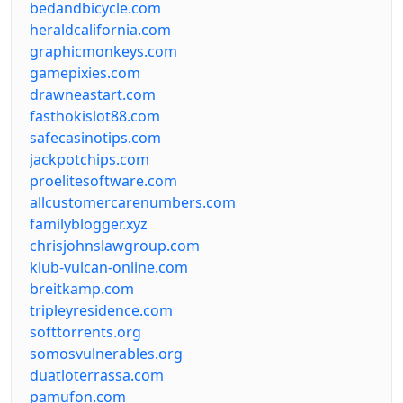
bedandbicycle.com
heraldcalifornia.com
graphicmonkeys.com
gamepixies.com
drawneastart.com
fasthokislot88.com
safecasinotips.com
jackpotchips.com
proelitesoftware.com
allcustomercarenumbers.com
familyblogger.xyz
chrisjohnslawgroup.com
klub-vulcan-online.com
breitkamp.com
tripleyresidence.com
softtorrents.org
somosvulnerables.org
duatloterrassa.com
pamufon.com