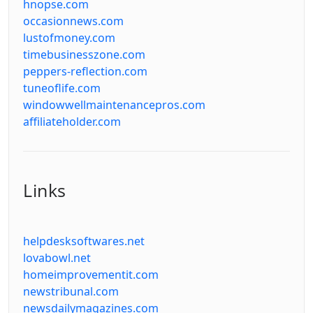
hnopse.com
occasionnews.com
lustofmoney.com
timebusinesszone.com
peppers-reflection.com
tuneoflife.com
windowwellmaintenancepros.com
affiliateholder.com
Links
helpdesksoftwares.net
lovabowl.net
homeimprovementit.com
newstribunal.com
newsdailymagazines.com