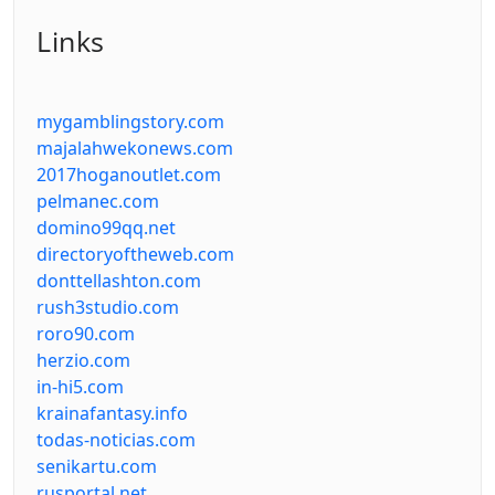
Links
mygamblingstory.com
majalahwekonews.com
2017hoganoutlet.com
pelmanec.com
domino99qq.net
directoryoftheweb.com
donttellashton.com
rush3studio.com
roro90.com
herzio.com
in-hi5.com
krainafantasy.info
todas-noticias.com
senikartu.com
rusportal.net