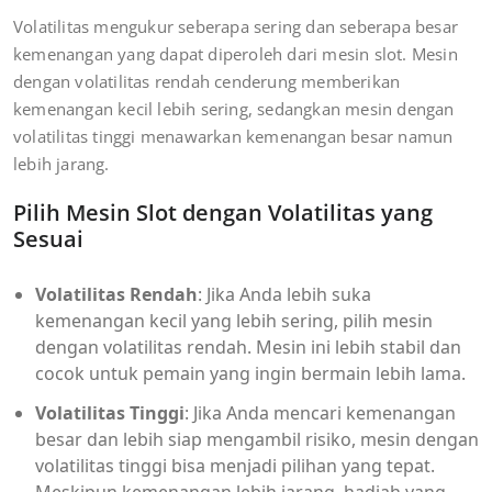
Volatilitas mengukur seberapa sering dan seberapa besar
kemenangan yang dapat diperoleh dari mesin slot. Mesin
dengan volatilitas rendah cenderung memberikan
kemenangan kecil lebih sering, sedangkan mesin dengan
volatilitas tinggi menawarkan kemenangan besar namun
lebih jarang.
Pilih Mesin Slot dengan Volatilitas yang
Sesuai
Volatilitas Rendah
: Jika Anda lebih suka
kemenangan kecil yang lebih sering, pilih mesin
dengan volatilitas rendah. Mesin ini lebih stabil dan
cocok untuk pemain yang ingin bermain lebih lama.
Volatilitas Tinggi
: Jika Anda mencari kemenangan
besar dan lebih siap mengambil risiko, mesin dengan
volatilitas tinggi bisa menjadi pilihan yang tepat.