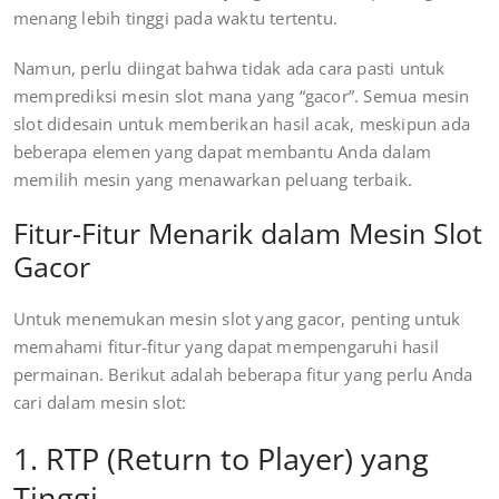
menang lebih tinggi pada waktu tertentu.
Namun, perlu diingat bahwa tidak ada cara pasti untuk
memprediksi mesin slot mana yang “gacor”. Semua mesin
slot didesain untuk memberikan hasil acak, meskipun ada
beberapa elemen yang dapat membantu Anda dalam
memilih mesin yang menawarkan peluang terbaik.
Fitur-Fitur Menarik dalam Mesin Slot
Gacor
Untuk menemukan mesin slot yang gacor, penting untuk
memahami fitur-fitur yang dapat mempengaruhi hasil
permainan. Berikut adalah beberapa fitur yang perlu Anda
cari dalam mesin slot:
1. RTP (Return to Player) yang
Tinggi