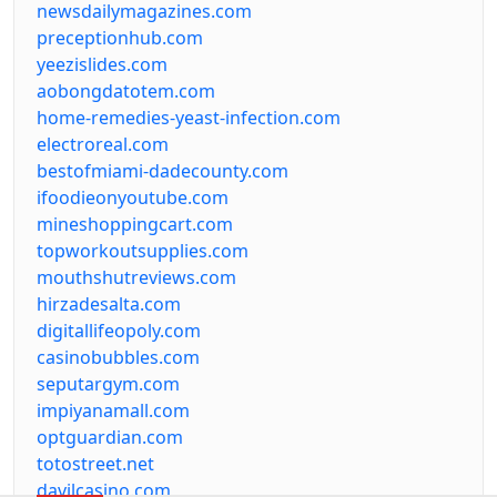
newsdailymagazines.com
preceptionhub.com
yeezislides.com
aobongdatotem.com
home-remedies-yeast-infection.com
electroreal.com
bestofmiami-dadecounty.com
ifoodieonyoutube.com
mineshoppingcart.com
topworkoutsupplies.com
mouthshutreviews.com
hirzadesalta.com
digitallifeopoly.com
casinobubbles.com
seputargym.com
impiyanamall.com
optguardian.com
totostreet.net
davilcasino.com