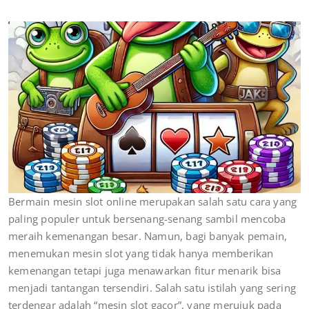
Bermain mesin slot online merupakan salah satu cara yang
paling populer untuk bersenang-senang sambil mencoba
meraih kemenangan besar. Namun, bagi banyak pemain,
menemukan mesin slot yang tidak hanya memberikan
kemenangan tetapi juga menawarkan fitur menarik bisa
menjadi tantangan tersendiri. Salah satu istilah yang sering
terdengar adalah “mesin slot gacor”, yang merujuk pada