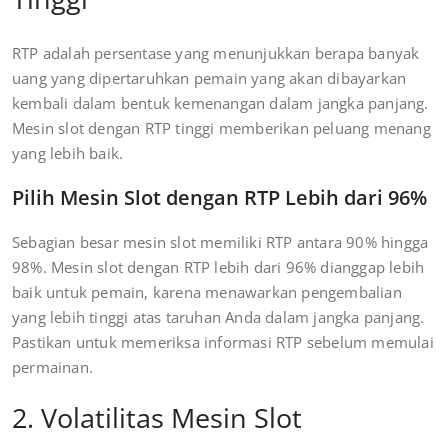
RTP adalah persentase yang menunjukkan berapa banyak
uang yang dipertaruhkan pemain yang akan dibayarkan
kembali dalam bentuk kemenangan dalam jangka panjang.
Mesin slot dengan RTP tinggi memberikan peluang menang
yang lebih baik.
Pilih Mesin Slot dengan RTP Lebih dari 96%
Sebagian besar mesin slot memiliki RTP antara 90% hingga
98%. Mesin slot dengan RTP lebih dari 96% dianggap lebih
baik untuk pemain, karena menawarkan pengembalian
yang lebih tinggi atas taruhan Anda dalam jangka panjang.
Pastikan untuk memeriksa informasi RTP sebelum memulai
permainan.
2. Volatilitas Mesin Slot