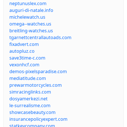
neptunuslex.com
auguri-di-natale.info
michelewatch.us
omega--watches.us
breitling-watches.us
tgarnettcentrallautoads.com
fixadvert.com
autopluz.co
save3time-c.com
vexonhcf.com
demos-pixelsparadise.com
mediatitude.com
prewarmotorcycles.com
simracinglinks.com
dosyamerkezi.net
le-surrealisme.com
showcasebeauty.com
insurancepolicyexpert.com
statkeycompany.com