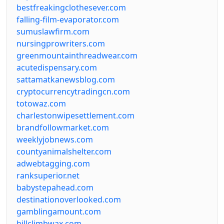
bestfreakingclothesever.com
falling-film-evaporator.com
sumuslawfirm.com
nursingprowriters.com
greenmountainthreadwear.com
acutedispensary.com
sattamatkanewsblog.com
cryptocurrencytradingcn.com
totowaz.com
charlestonwipesettlement.com
brandfollowmarket.com
weeklyjobnews.com
countyanimalshelter.com
adwebtagging.com
ranksuperior.net
babystepahead.com
destinationoverlooked.com
gamblingamount.com
hillclimbwax.com