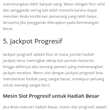
memenangkan lebih banyak uang. Mesin dengan fitur wild
dan pengganda sering kali lebih menarik karena dapat
memberi Anda kombinasi pemenang yang lebih besar,
terutama jika pengganda diterapkan pada kemenangan
besar.
5. Jackpot Progresif
Jackpot progresif adalah fitur di mana jumlah hadiah
jackpot terus meningkat setiap kali pemain bertaruh,
hingga akhirnya ada seorang pemain yang memenangkan
jackpot tersebut. Mesin slot dengan jackpot progresif bisa
memberikan hadiah yang sangat besar, meskipun peluang
untuk menang sangat kecil.
Mesin Slot Progresif untuk Hadiah Besar
Jika Anda mencari hadiah besar, mesin slot progresif adalah