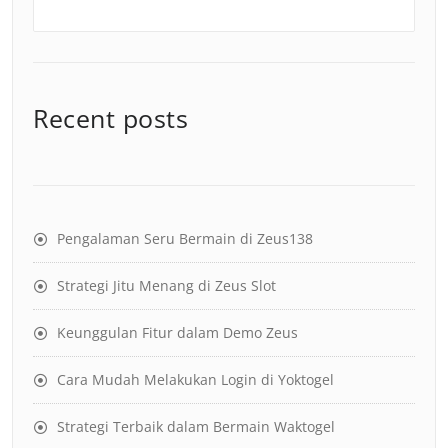
Recent posts
Pengalaman Seru Bermain di Zeus138
Strategi Jitu Menang di Zeus Slot
Keunggulan Fitur dalam Demo Zeus
Cara Mudah Melakukan Login di Yoktogel
Strategi Terbaik dalam Bermain Waktogel