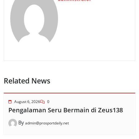
Related News
August 6, 2026
0
Pengalaman Seru Bermain di Zeus138
By
admin@prosportdaily.net