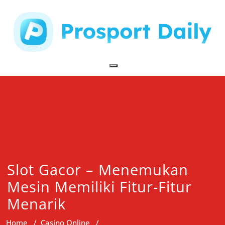
Skip
to
content
Slot Gacor di 
Toggle navigation
Dapatkan Deposit pulsa DANA
dan mainkan slot gacor di situs
judi terpercaya dengan banyak
keuntungan.
Slot Gacor – Menemukan
Mesin Memiliki Fitur-Fitur
Menarik
Home
/
Casino Online
/