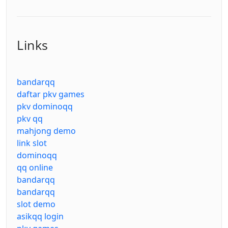
Links
bandarqq
daftar pkv games
pkv dominoqq
pkv qq
mahjong demo
link slot
dominoqq
qq online
bandarqq
bandarqq
slot demo
asikqq login