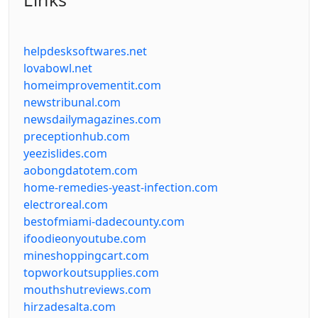
helpdesksoftwares.net
lovabowl.net
homeimprovementit.com
newstribunal.com
newsdailymagazines.com
preceptionhub.com
yeezislides.com
aobongdatotem.com
home-remedies-yeast-infection.com
electroreal.com
bestofmiami-dadecounty.com
ifoodieonyoutube.com
mineshoppingcart.com
topworkoutsupplies.com
mouthshutreviews.com
hirzadesalta.com