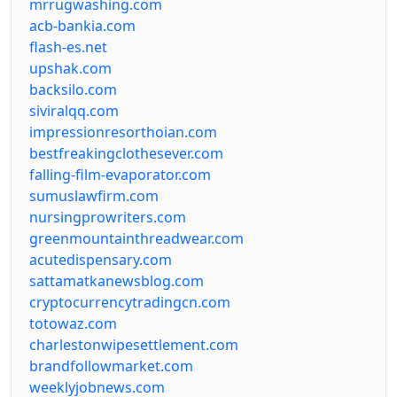
mrrugwashing.com
acb-bankia.com
flash-es.net
upshak.com
backsilo.com
siviralqq.com
impressionresorthoian.com
bestfreakingclothesever.com
falling-film-evaporator.com
sumuslawfirm.com
nursingprowriters.com
greenmountainthreadwear.com
acutedispensary.com
sattamatkanewsblog.com
cryptocurrencytradingcn.com
totowaz.com
charlestonwipesettlement.com
brandfollowmarket.com
weeklyjobnews.com