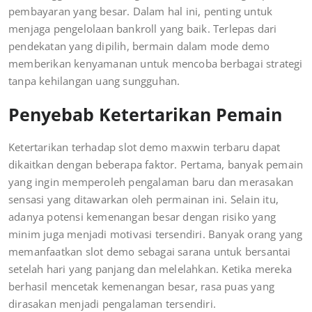
pembayaran yang besar. Dalam hal ini, penting untuk
menjaga pengelolaan bankroll yang baik. Terlepas dari
pendekatan yang dipilih, bermain dalam mode demo
memberikan kenyamanan untuk mencoba berbagai strategi
tanpa kehilangan uang sungguhan.
Penyebab Ketertarikan Pemain
Ketertarikan terhadap slot demo maxwin terbaru dapat
dikaitkan dengan beberapa faktor. Pertama, banyak pemain
yang ingin memperoleh pengalaman baru dan merasakan
sensasi yang ditawarkan oleh permainan ini. Selain itu,
adanya potensi kemenangan besar dengan risiko yang
minim juga menjadi motivasi tersendiri. Banyak orang yang
memanfaatkan slot demo sebagai sarana untuk bersantai
setelah hari yang panjang dan melelahkan. Ketika mereka
berhasil mencetak kemenangan besar, rasa puas yang
dirasakan menjadi pengalaman tersendiri.