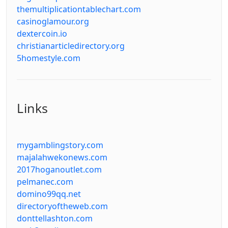
themultiplicationtablechart.com
casinoglamour.org
dextercoin.io
christianarticledirectory.org
5homestyle.com
Links
mygamblingstory.com
majalahwekonews.com
2017hoganoutlet.com
pelmanec.com
domino99qq.net
directoryoftheweb.com
donttellashton.com