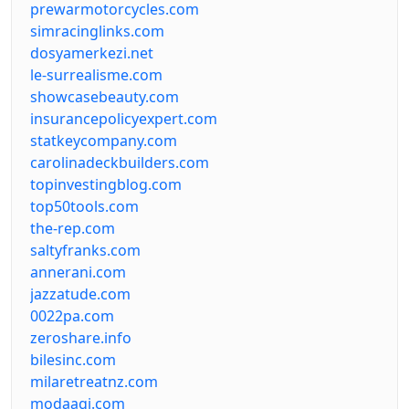
prewarmotorcycles.com
simracinglinks.com
dosyamerkezi.net
le-surrealisme.com
showcasebeauty.com
insurancepolicyexpert.com
statkeycompany.com
carolinadeckbuilders.com
topinvestingblog.com
top50tools.com
the-rep.com
saltyfranks.com
annerani.com
jazzatude.com
0022pa.com
zeroshare.info
bilesinc.com
milaretreatnz.com
modaagi.com