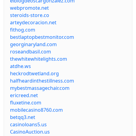
elblogdeoscargonzalez.com
webpromote.net
steroids-store.co
arteydecoracion.net
fithog.com
bestlaptopbestmonitor.com
georginaryland.com
roseandbasil.com
thewhitewhitelights.com
atdhe.ws
heckrodtwetland.org
halfheardinthestillness.com
mybestmassagechair.com
ericreed.net
fluxetine.com
mobilecasino8760.com
betqq3.net
casinoloans5.us
CasinoAuction.us