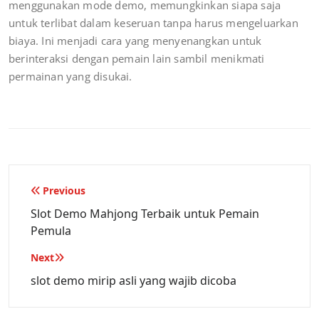
menggunakan mode demo, memungkinkan siapa saja
untuk terlibat dalam keseruan tanpa harus mengeluarkan
biaya. Ini menjadi cara yang menyenangkan untuk
berinteraksi dengan pemain lain sambil menikmati
permainan yang disukai.
Post
Previous
navigation
Slot Demo Mahjong Terbaik untuk Pemain
Pemula
Next
slot demo mirip asli yang wajib dicoba