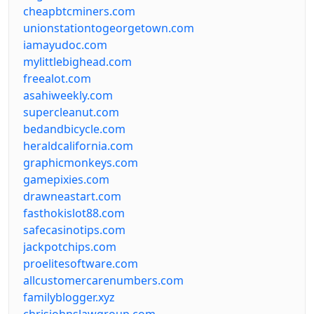
cheapbtcminers.com
unionstationtogeorgetown.com
iamayudoc.com
mylittlebighead.com
freealot.com
asahiweekly.com
supercleanut.com
bedandbicycle.com
heraldcalifornia.com
graphicmonkeys.com
gamepixies.com
drawneastart.com
fasthokislot88.com
safecasinotips.com
jackpotchips.com
proelitesoftware.com
allcustomercarenumbers.com
familyblogger.xyz
chrisjohnslawgroup.com