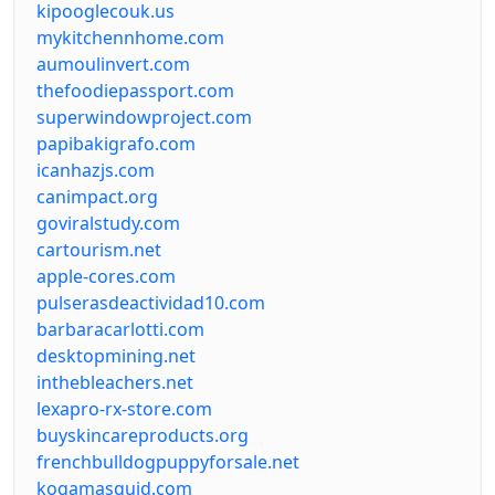
kipooglecouk.us
mykitchennhome.com
aumoulinvert.com
thefoodiepassport.com
superwindowproject.com
papibakigrafo.com
icanhazjs.com
canimpact.org
goviralstudy.com
cartourism.net
apple-cores.com
pulserasdeactividad10.com
barbaracarlotti.com
desktopmining.net
inthebleachers.net
lexapro-rx-store.com
buyskincareproducts.org
frenchbulldogpuppyforsale.net
kogamasquid.com