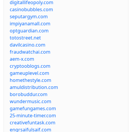
digitallifeopoly.com
casinobubbles.com
seputargym.com
impiyanamall.com
optguardian.com
totostreet.net
davilcasino.com
fraudwatchai.com
aem-x.com
cryptooblogs.com
gameuplevel.com
homethestyle.com
amuldistribution.com
borobuddur.com
wundermusic.com
gamefungames.com
25-minute-timer.com
creativefuntask.com
engrsaifulsaif.com