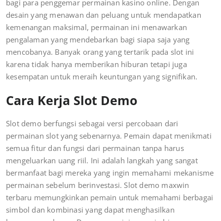
bagi para penggemar permainan kasino online. Dengan
desain yang menawan dan peluang untuk mendapatkan
kemenangan maksimal, permainan ini menawarkan
pengalaman yang mendebarkan bagi siapa saja yang
mencobanya. Banyak orang yang tertarik pada slot ini
karena tidak hanya memberikan hiburan tetapi juga
kesempatan untuk meraih keuntungan yang signifikan.
Cara Kerja Slot Demo
Slot demo berfungsi sebagai versi percobaan dari
permainan slot yang sebenarnya. Pemain dapat menikmati
semua fitur dan fungsi dari permainan tanpa harus
mengeluarkan uang riil. Ini adalah langkah yang sangat
bermanfaat bagi mereka yang ingin memahami mekanisme
permainan sebelum berinvestasi. Slot demo maxwin
terbaru memungkinkan pemain untuk memahami berbagai
simbol dan kombinasi yang dapat menghasilkan