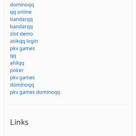
dominoqq
qq online
bandarqq
bandarqq
slot demo
asikqq login
pkv games
qq
ahliqq
poker
pkv games
dominoqq
pkv games dominoqq
Links