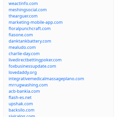
weactinfo.com
meshingsocial.com
thearguer.com
marketing-mobile-app.com
floralpunchcraft.com
fiasone.com
danktankbattery.com
mealudo.com
charlie-day.com
livedirectbettingpoker.com
foxbusinessupdate.com
lovedaddy.org
integrativemedicalmassageplano.com
mrrugwashing.com
acb-bankia.com
flash-es.net
upshak.com
backsilo.com
siviralqq.com