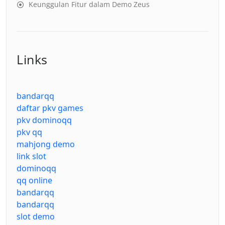
Keunggulan Fitur dalam Demo Zeus
Links
bandarqq
daftar pkv games
pkv dominoqq
pkv qq
mahjong demo
link slot
dominoqq
qq online
bandarqq
bandarqq
slot demo