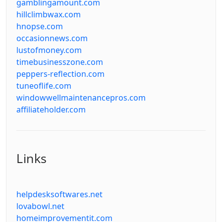
gamblingamount.com
hillclimbwax.com
hnopse.com
occasionnews.com
lustofmoney.com
timebusinesszone.com
peppers-reflection.com
tuneoflife.com
windowwellmaintenancepros.com
affiliateholder.com
Links
helpdesksoftwares.net
lovabowl.net
homeimprovementit.com