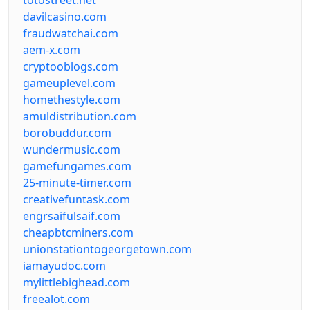
davilcasino.com
fraudwatchai.com
aem-x.com
cryptooblogs.com
gameuplevel.com
homethestyle.com
amuldistribution.com
borobuddur.com
wundermusic.com
gamefungames.com
25-minute-timer.com
creativefuntask.com
engrsaifulsaif.com
cheapbtcminers.com
unionstationtogeorgetown.com
iamayudoc.com
mylittlebighead.com
freealot.com