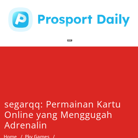
Skip
to
content
Slot Gacor di 
Toggle navigation
Dapatkan Deposit pulsa DANA
dan mainkan slot gacor di situs
judi terpercaya dengan banyak
keuntungan.
segarqq: Permainan Kartu
Online yang Menggugah
Adrenalin
Home
/
Pkv Games
/