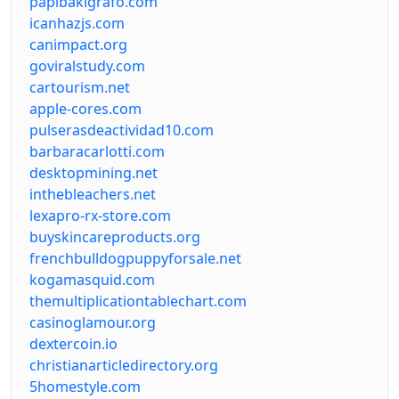
papibakigrafo.com
icanhazjs.com
canimpact.org
goviralstudy.com
cartourism.net
apple-cores.com
pulserasdeactividad10.com
barbaracarlotti.com
desktopmining.net
inthebleachers.net
lexapro-rx-store.com
buyskincareproducts.org
frenchbulldogpuppyforsale.net
kogamasquid.com
themultiplicationtablechart.com
casinoglamour.org
dextercoin.io
christianarticledirectory.org
5homestyle.com