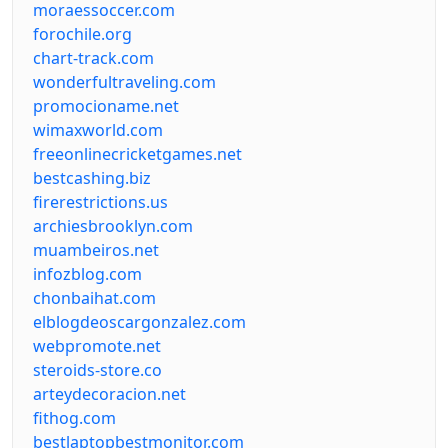
moraessoccer.com
forochile.org
chart-track.com
wonderfultraveling.com
promocioname.net
wimaxworld.com
freeonlinecricketgames.net
bestcashing.biz
firerestrictions.us
archiesbrooklyn.com
muambeiros.net
infozblog.com
chonbaihat.com
elblogdeoscargonzalez.com
webpromote.net
steroids-store.co
arteydecoracion.net
fithog.com
bestlaptopbestmonitor.com