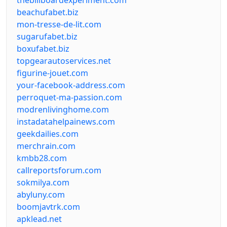
beachufabet.biz
mon-tresse-de-lit.com
sugarufabet.biz
boxufabet.biz
topgearautoservices.net
figurine-jouet.com
your-facebook-address.com
perroquet-ma-passion.com
modrenlivinghome.com
instadatahelpainews.com
geekdailies.com
merchrain.com
kmbb28.com
callreportsforum.com
sokmilya.com
abyluny.com
boomjavtrk.com
apklead.net