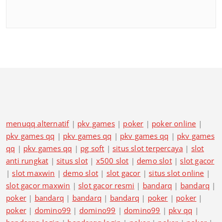
menuqq alternatif
|
pkv games
|
poker
|
poker online
|
pkv games qq
|
pkv games qq
|
pkv games qq
|
pkv games
qq
|
pkv games qq
|
pg soft
|
situs slot terpercaya
|
slot
anti rungkat
|
situs slot
|
x500 slot
|
demo slot
|
slot gacor
|
slot maxwin
|
demo slot
|
slot gacor
|
situs slot online
|
slot gacor maxwin
|
slot gacor resmi
|
bandarq
|
bandarq
|
poker
|
bandarq
|
bandarq
|
bandarq
|
poker
|
poker
|
poker
|
domino99
|
domino99
|
domino99
|
pkv qq
|