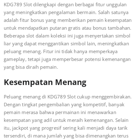
KDG789 Slot dilengkapi dengan berbagai fitur unggulan
yang meningkatkan pengalaman bermain. Salah satunya
adalah fitur bonus yang memberikan pemain kesempatan
untuk mendapatkan putaran gratis atau bonus tambahan.
Beberapa slot dalam koleksi ini juga menyertakan simbol
liar yang dapat menggantikan simbol lain, meningkatkan
peluang menang. Fitur ini tidak hanya memperkaya
gameplay, tetapi juga memperbesar potensi kemenangan
yang bisa diraih pemain.
Kesempatan Menang
Peluang menang di KDG789 Slot cukup menggembirakan.
Dengan tingkat pengembalian yang kompetitif, banyak
pemain merasa bahwa permainan ini menawarkan
kesempatan yang adil untuk meraih kemenangan. Selain
itu, jackpot yang progresif sering kali menjadi daya tarik
tersendiri, di mana jumlah yang bisa dimenangkan terus