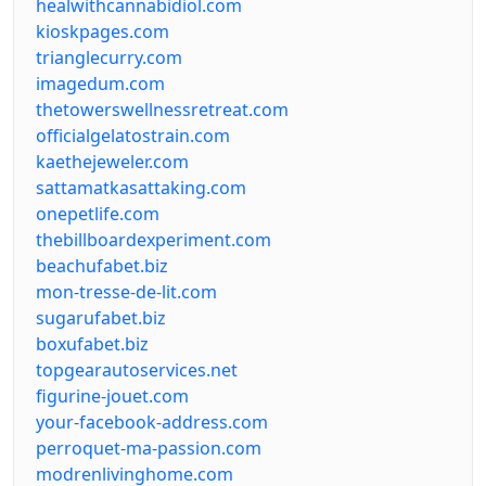
healwithcannabidiol.com
kioskpages.com
trianglecurry.com
imagedum.com
thetowerswellnessretreat.com
officialgelatostrain.com
kaethejeweler.com
sattamatkasattaking.com
onepetlife.com
thebillboardexperiment.com
beachufabet.biz
mon-tresse-de-lit.com
sugarufabet.biz
boxufabet.biz
topgearautoservices.net
figurine-jouet.com
your-facebook-address.com
perroquet-ma-passion.com
modrenlivinghome.com