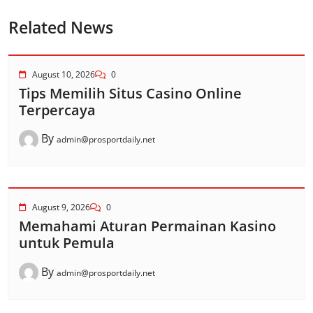
Related News
August 10, 2026
0
Tips Memilih Situs Casino Online
Terpercaya
By
admin@prosportdaily.net
August 9, 2026
0
Memahami Aturan Permainan Kasino
untuk Pemula
By
admin@prosportdaily.net