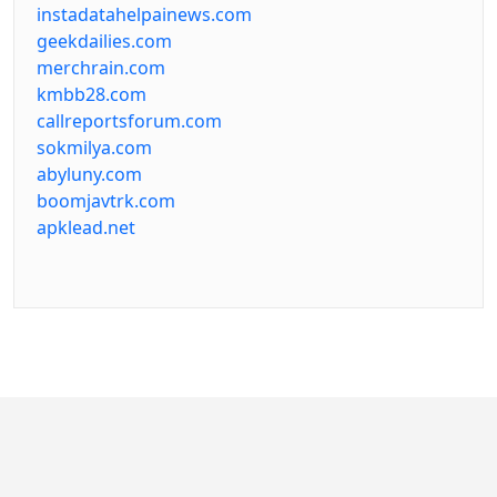
instadatahelpainews.com
geekdailies.com
merchrain.com
kmbb28.com
callreportsforum.com
sokmilya.com
abyluny.com
boomjavtrk.com
apklead.net