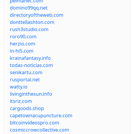
pelmanec.com
domino99qq.net
directoryoftheweb.com
donttellashton.com
rush3studio.com
roro90.com
herzio.com
in-hi5.com
krainafantasy.info
todas-noticias.com
senikartu.com
rusportal.net
watty.io
livinginthesun.info
itsriz.com
cargoods.shop
capetownacupuncture.com
bitcoinvideospro.com
cosmiccrowcollective.com