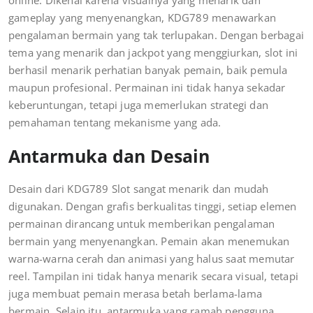
online. Dikenal karena visualnya yang menarik dan
gameplay yang menyenangkan, KDG789 menawarkan
pengalaman bermain yang tak terlupakan. Dengan berbagai
tema yang menarik dan jackpot yang menggiurkan, slot ini
berhasil menarik perhatian banyak pemain, baik pemula
maupun profesional. Permainan ini tidak hanya sekadar
keberuntungan, tetapi juga memerlukan strategi dan
pemahaman tentang mekanisme yang ada.
Antarmuka dan Desain
Desain dari KDG789 Slot sangat menarik dan mudah
digunakan. Dengan grafis berkualitas tinggi, setiap elemen
permainan dirancang untuk memberikan pengalaman
bermain yang menyenangkan. Pemain akan menemukan
warna-warna cerah dan animasi yang halus saat memutar
reel. Tampilan ini tidak hanya menarik secara visual, tetapi
juga membuat pemain merasa betah berlama-lama
bermain. Selain itu, antarmuka yang ramah pengguna