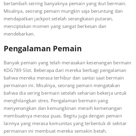
bertambah seiring banyaknya pemain yang ikut bermain.
Misalnya, seorang pemain mungkin saja beruntung dan
mendapatkan jackpot setelah serangkaian putaran,
menciptakan momen yang sangat berkesan dan
mendebarkan.
Pengalaman Pemain
Banyak pemain yang telah merasakan kesenangan bermain
KDG789 Slot. Beberapa dari mereka berbagi pengalaman
bahwa mereka merasa terhibur dan santai saat bermain
permainan ini. Misalnya, seorang pemain mengatakan
bahwa dia sering bermain setelah seharian bekerja untuk
menghilangkan stres. Pengalaman bermain yang
menyenangkan dan kemungkinan meraih kemenangan
membuatnya merasa puas. Begitu juga dengan pemain
lainnya yang merasa komunitas yang terbentuk di sekitar
permainan ini membuat mereka semakin betah.