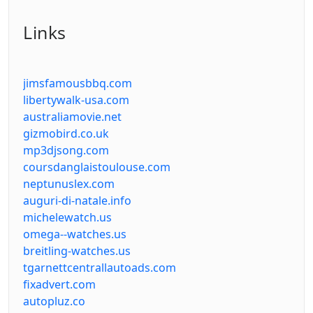
Links
jimsfamousbbq.com
libertywalk-usa.com
australiamovie.net
gizmobird.co.uk
mp3djsong.com
coursdanglaistoulouse.com
neptunuslex.com
auguri-di-natale.info
michelewatch.us
omega--watches.us
breitling-watches.us
tgarnettcentrallautoads.com
fixadvert.com
autopluz.co