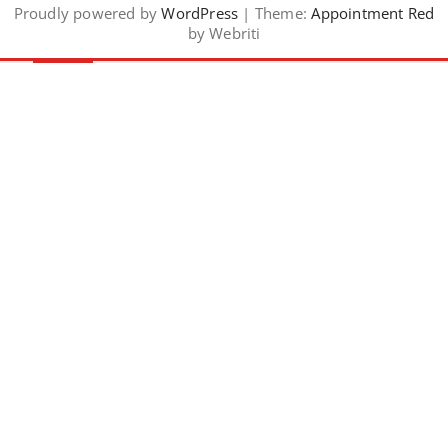
Proudly powered by
WordPress
| Theme:
Appointment Red
by Webriti