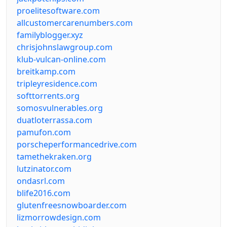
proelitesoftware.com
allcustomercarenumbers.com
familyblogger.xyz
chrisjohnslawgroup.com
klub-vulcan-online.com
breitkamp.com
tripleyresidence.com
softtorrents.org
somosvulnerables.org
duatloterrassa.com
pamufon.com
porscheperformancedrive.com
tamethekraken.org
lutzinator.com
ondasrl.com
blife2016.com
glutenfreesnowboarder.com
lizmorrowdesign.com