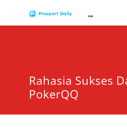
Skip
to
content
Slot Gac
Toggle navigatio
Dapatkan Deposit p
Rahasia Sukses 
PokerQQ