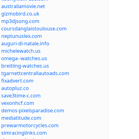
australiamovie.net
gizmobird.co.uk
mp3djsong.com
coursdanglaistoulouse.com
neptunuslex.com
auguri-di-natale.info
michelewatch.us
omega--watches.us
breitling-watches.us
tgarnettcentrallautoads.com
fixadvert.com
autopluz.co
save3time-c.com
vexonhcf.com
demos-pixelsparadise.com
mediatitude.com
prewarmotorcycles.com
simracinglinks.com