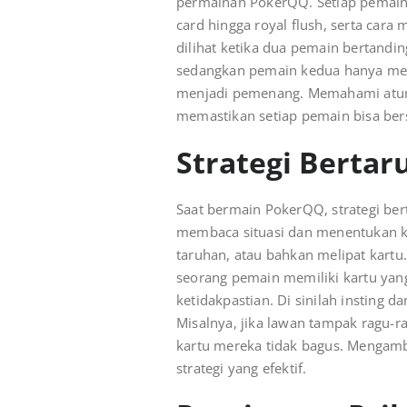
permainan PokerQQ. Setiap pemain 
card hingga royal flush, serta car
dilihat ketika dua pemain bertandi
sedangkan pemain kedua hanya memil
menjadi pemenang. Memahami aturan
memastikan setiap pemain bisa bers
Strategi Bertar
Saat bermain PokerQQ, strategi be
membaca situasi dan menentukan ka
taruhan, atau bahkan melipat kartu.
seorang pemain memiliki kartu yang
ketidakpastian. Di sinilah insting
Misalnya, jika lawan tampak ragu-
kartu mereka tidak bagus. Mengamb
strategi yang efektif.