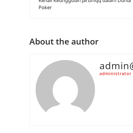
Kenali Keunggulan Jarumqq dalam Dunia
navigation
Poker
About the author
admin@
administrator