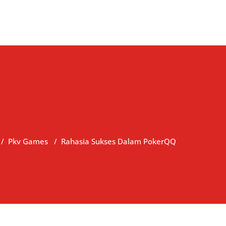
engan Fitur Deposit Pulsa DAN
gan banyak keuntungan.
/
Pkv Games
/
Rahasia Sukses Dalam PokerQQ