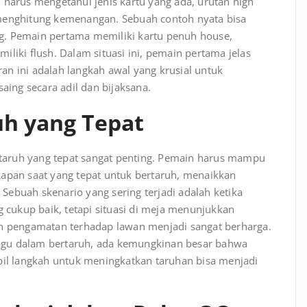
harus mengetahui jenis kartu yang ada, urutan high
a menghitung kemenangan. Sebuah contoh nyata bisa
ng. Pemain pertama memiliki kartu penuh house,
iki flush. Dalam situasi ini, pemain pertama jelas
 ini adalah langkah awal yang krusial untuk
aing secara adil dan bijaksana.
uh yang Tepat
rtaruh yang tepat sangat penting. Pemain harus mampu
pan saat yang tepat untuk bertaruh, menaikkan
 Sebuah skenario yang sering terjadi adalah ketika
 cukup baik, tetapi situasi di meja menunjukkan
 dan pengamatan terhadap lawan menjadi sangat berharga.
ragu dalam bertaruh, ada kemungkinan besar bahwa
il langkah untuk meningkatkan taruhan bisa menjadi