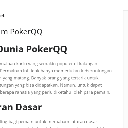
et
lam PokerQQ
Dunia PokerQQ
mainan kartu yang semakin populer di kalangan
. Permainan ini tidak hanya memerlukan keberuntungan,
an yang matang. Banyak orang yang tertarik untuk
tungan yang bisa didapatkan. Namun, untuk dapat
berapa rahasia yang perlu diketahui oleh para pemain.
an Dasar
nting bagi pemain untuk memahami aturan dasar