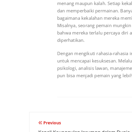
menang maupun kalah. Setiap kekal
dan memperbaiki permainan. Banyak
bagaimana kekalahan mereka memb
Misalnya, seorang pemain mungki
bahwa mereka terlalu percaya diri 
diperhatikan.
Dengan mengikuti rahasia-rahasia i
untuk mencapai kesuksesan. Melalu
psikologi, analisis lawan, manajem
pun bisa menjadi pemain yang lebih 
Post
Previous