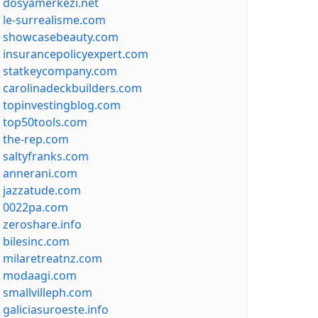
dosyamerkezi.net
le-surrealisme.com
showcasebeauty.com
insurancepolicyexpert.com
statkeycompany.com
carolinadeckbuilders.com
topinvestingblog.com
top50tools.com
the-rep.com
saltyfranks.com
annerani.com
jazzatude.com
0022pa.com
zeroshare.info
bilesinc.com
milaretreatnz.com
modaagi.com
smallvilleph.com
galiciasuroeste.info