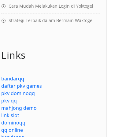
Cara Mudah Melakukan Login di Yoktogel
Strategi Terbaik dalam Bermain Waktogel
Links
bandarqq
daftar pkv games
pkv dominoqq
pkv qq
mahjong demo
link slot
dominoqq
qq online