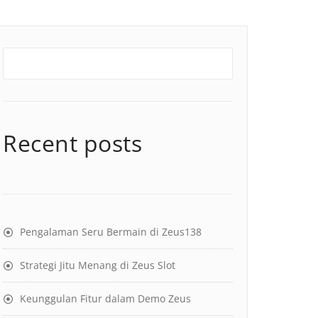
Recent posts
Pengalaman Seru Bermain di Zeus138
Strategi Jitu Menang di Zeus Slot
Keunggulan Fitur dalam Demo Zeus