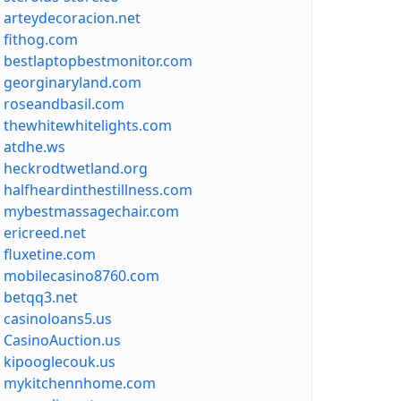
arteydecoracion.net
fithog.com
bestlaptopbestmonitor.com
georginaryland.com
roseandbasil.com
thewhitewhitelights.com
atdhe.ws
heckrodtwetland.org
halfheardinthestillness.com
mybestmassagechair.com
ericreed.net
fluxetine.com
mobilecasino8760.com
betqq3.net
casinoloans5.us
CasinoAuction.us
kipooglecouk.us
mykitchennhome.com