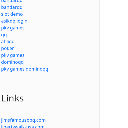
bandarqq
bandarqq
slot demo
asikqq login
pkv games
qq
ahliqq
poker
pkv games
dominoqq
pkv games dominoqq
Links
jimsfamousbbq.com
libertywalk-usa.com