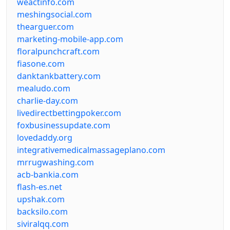
weactinfo.com
meshingsocial.com
thearguer.com
marketing-mobile-app.com
floralpunchcraft.com
fiasone.com
danktankbattery.com
mealudo.com
charlie-day.com
livedirectbettingpoker.com
foxbusinessupdate.com
lovedaddy.org
integrativemedicalmassageplano.com
mrrugwashing.com
acb-bankia.com
flash-es.net
upshak.com
backsilo.com
siviralqq.com