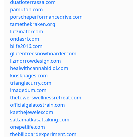
duatloterrassa.com
pamufon.com
porscheperformancedrive.com
tamethekraken.org
lutzinator.com
ondasrl.com
blife2016.com
glutenfreesnowboarder.com
lizmorrowdesign.com
healwithcannabidiol.com
kioskpages.com
trianglecurry.com
imagedum.com
thetowerswellnessretreat.com
officialgelatostrain.com
kaethejeweler.com
sattamatkasattaking.com
onepetlife.com
thebillboardexperiment.com