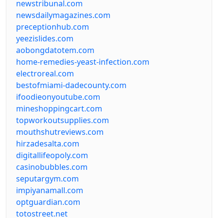
newstribunal.com
newsdailymagazines.com
preceptionhub.com
yeezislides.com
aobongdatotem.com
home-remedies-yeast-infection.com
electroreal.com
bestofmiami-dadecounty.com
ifoodieonyoutube.com
mineshoppingcart.com
topworkoutsupplies.com
mouthshutreviews.com
hirzadesalta.com
digitallifeopoly.com
casinobubbles.com
seputargym.com
impiyanamall.com
optguardian.com
totostreet.net