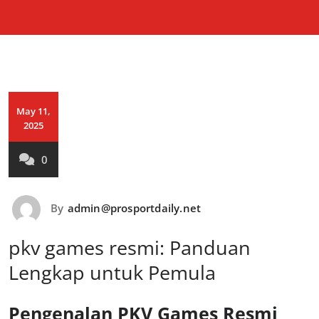
May 11,
2025
0
By
admin@prosportdaily.net
pkv games resmi: Panduan
Lengkap untuk Pemula
Pengenalan PKV Games Resmi