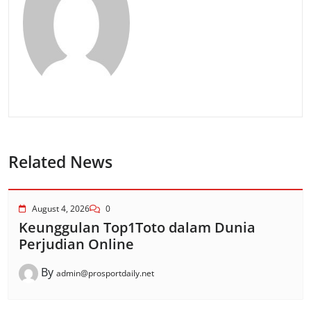
Related News
August 4, 2026
0
Keunggulan Top1Toto dalam Dunia
Perjudian Online
By
admin@prosportdaily.net