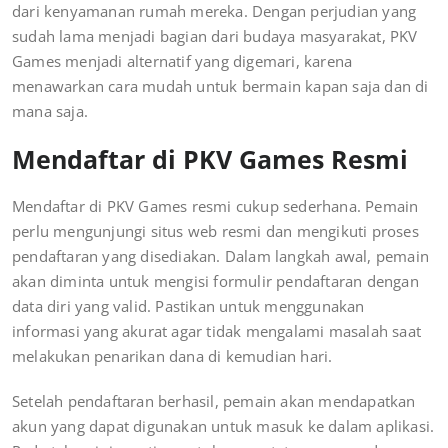
dari kenyamanan rumah mereka. Dengan perjudian yang
sudah lama menjadi bagian dari budaya masyarakat, PKV
Games menjadi alternatif yang digemari, karena
menawarkan cara mudah untuk bermain kapan saja dan di
mana saja.
Mendaftar di PKV Games Resmi
Mendaftar di PKV Games resmi cukup sederhana. Pemain
perlu mengunjungi situs web resmi dan mengikuti proses
pendaftaran yang disediakan. Dalam langkah awal, pemain
akan diminta untuk mengisi formulir pendaftaran dengan
data diri yang valid. Pastikan untuk menggunakan
informasi yang akurat agar tidak mengalami masalah saat
melakukan penarikan dana di kemudian hari.
Setelah pendaftaran berhasil, pemain akan mendapatkan
akun yang dapat digunakan untuk masuk ke dalam aplikasi.