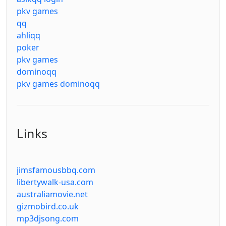
pkv games
qq
ahliqq
poker
pkv games
dominoqq
pkv games dominoqq
Links
jimsfamousbbq.com
libertywalk-usa.com
australiamovie.net
gizmobird.co.uk
mp3djsong.com