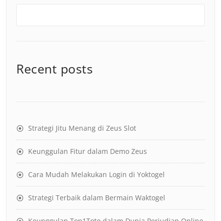
Recent posts
Strategi Jitu Menang di Zeus Slot
Keunggulan Fitur dalam Demo Zeus
Cara Mudah Melakukan Login di Yoktogel
Strategi Terbaik dalam Bermain Waktogel
Keunggulan Top1Toto dalam Dunia Perjudian Online