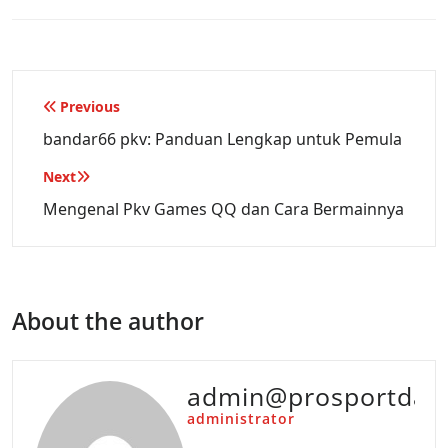
Post
Previous
navigation
bandar66 pkv: Panduan Lengkap untuk Pemula
Next
Mengenal Pkv Games QQ dan Cara Bermainnya
About the author
admin@prosportdail
administrator