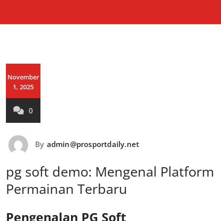
November
1, 2025
0
By
admin@prosportdaily.net
pg soft demo: Mengenal Platform
Permainan Terbaru
Pengenalan PG Soft