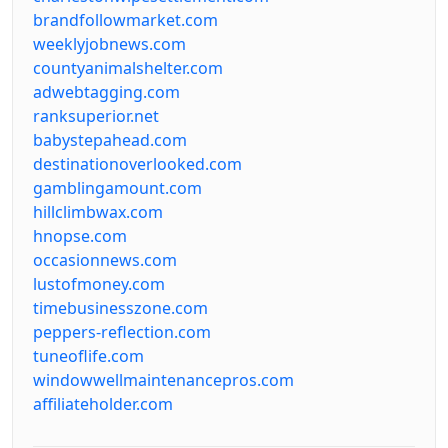
brandfollowmarket.com
weeklyjobnews.com
countyanimalshelter.com
adwebtagging.com
ranksuperior.net
babystepahead.com
destinationoverlooked.com
gamblingamount.com
hillclimbwax.com
hnopse.com
occasionnews.com
lustofmoney.com
timebusinesszone.com
peppers-reflection.com
tuneoflife.com
windowwellmaintenancepros.com
affiliateholder.com