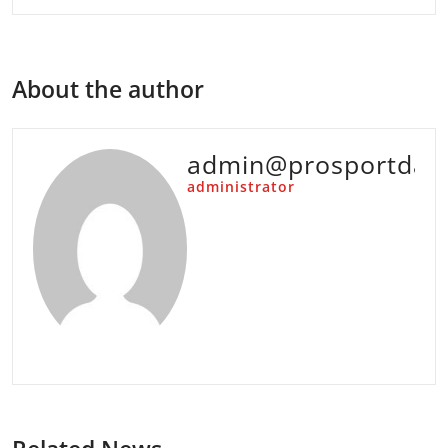
About the author
admin@prosportdail
administrator