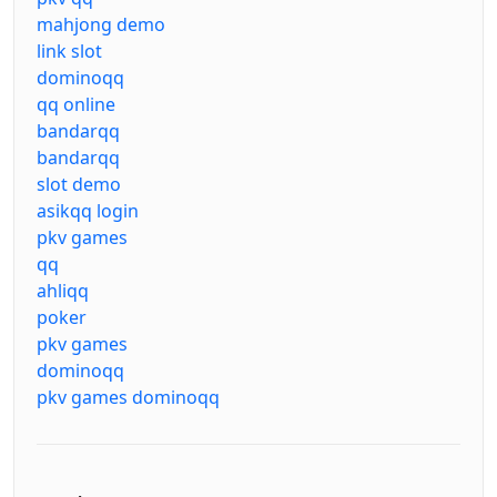
mahjong demo
link slot
dominoqq
qq online
bandarqq
bandarqq
slot demo
asikqq login
pkv games
qq
ahliqq
poker
pkv games
dominoqq
pkv games dominoqq