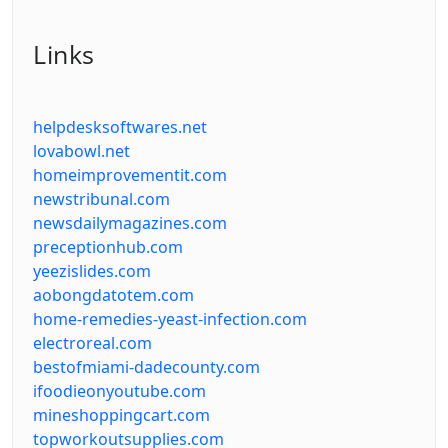
Links
helpdesksoftwares.net
lovabowl.net
homeimprovementit.com
newstribunal.com
newsdailymagazines.com
preceptionhub.com
yeezislides.com
aobongdatotem.com
home-remedies-yeast-infection.com
electroreal.com
bestofmiami-dadecounty.com
ifoodieonyoutube.com
mineshoppingcart.com
topworkoutsupplies.com