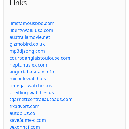
Links
jimsfamousbbq.com
libertywalk-usa.com
australiamovie.net
gizmobird.co.uk
mp3djsong.com
coursdanglaistoulouse.com
neptunuslex.com
auguri-di-natale.info
michelewatch.us
omega--watches.us
breitling-watches.us
tgarnettcentrallautoads.com
fixadvert.com
autopluz.co
save3time-c.com
vexonhcf.com