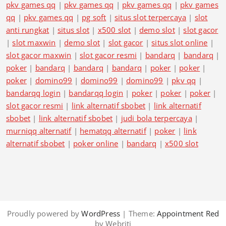
pkv games qq
|
pkv games qq
|
pkv games qq
|
pkv games
qq
|
pkv games qq
|
pg soft
|
situs slot terpercaya
|
slot
anti rungkat
|
situs slot
|
x500 slot
|
demo slot
|
slot gacor
|
slot maxwin
|
demo slot
|
slot gacor
|
situs slot online
|
slot gacor maxwin
|
slot gacor resmi
|
bandarq
|
bandarq
|
poker
|
bandarq
|
bandarq
|
bandarq
|
poker
|
poker
|
poker
|
domino99
|
domino99
|
domino99
|
pkv qq
|
bandarqq login
|
bandarqq login
|
poker
|
poker
|
poker
|
slot gacor resmi
|
link alternatif sbobet
|
link alternatif
sbobet
|
link alternatif sbobet
|
judi bola terpercaya
|
murniqq alternatif
|
hematqq alternatif
|
poker
|
link
alternatif sbobet
|
poker online
|
bandarq
|
x500 slot
Proudly powered by
WordPress
| Theme:
Appointment Red
by Webriti