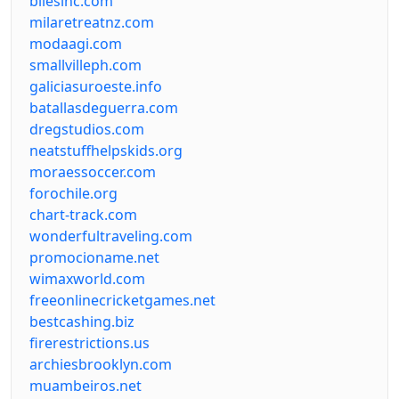
bilesinc.com
milaretreatnz.com
modaagi.com
smallvilleph.com
galiciasuroeste.info
batallasdeguerra.com
dregstudios.com
neatstuffhelpskids.org
moraessoccer.com
forochile.org
chart-track.com
wonderfultraveling.com
promocioname.net
wimaxworld.com
freeonlinecricketgames.net
bestcashing.biz
firerestrictions.us
archiesbrooklyn.com
muambeiros.net