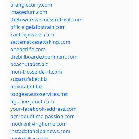
trianglecurry.com
imagedum.com
thetowerswellnessretreat.com
officialgelatostrain.com
kaethejeweler.com
sattamatkasattaking.com
onepetlife.com
thebillboardexperiment.com
beachufabet.biz
mon-tresse-de-lit.com
sugarufabet.biz
boxufabet.biz
topgearautoservices.net
figurine-jouet.com
your-facebook-address.com
perroquet-ma-passion.com
modrenlivinghome.com
instadatahelpainews.com
geekdailies.com