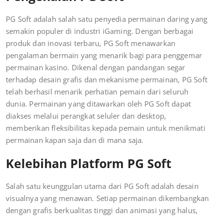
PG Soft adalah salah satu penyedia permainan daring yang
semakin populer di industri iGaming. Dengan berbagai
produk dan inovasi terbaru, PG Soft menawarkan
pengalaman bermain yang menarik bagi para penggemar
permainan kasino. Dikenal dengan pandangan segar
terhadap desain grafis dan mekanisme permainan, PG Soft
telah berhasil menarik perhatian pemain dari seluruh
dunia. Permainan yang ditawarkan oleh PG Soft dapat
diakses melalui perangkat seluler dan desktop,
memberikan fleksibilitas kepada pemain untuk menikmati
permainan kapan saja dan di mana saja.
Kelebihan Platform PG Soft
Salah satu keunggulan utama dari PG Soft adalah desain
visualnya yang menawan. Setiap permainan dikembangkan
dengan grafis berkualitas tinggi dan animasi yang halus,