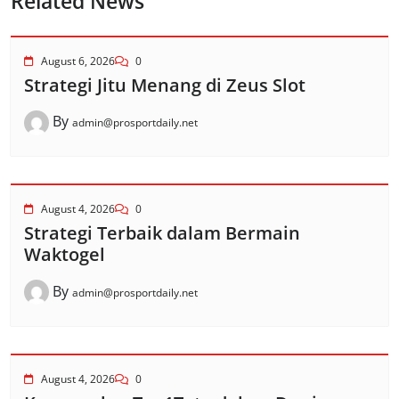
Related News
August 6, 2026
0
Strategi Jitu Menang di Zeus Slot
By
admin@prosportdaily.net
August 4, 2026
0
Strategi Terbaik dalam Bermain
Waktogel
By
admin@prosportdaily.net
August 4, 2026
0