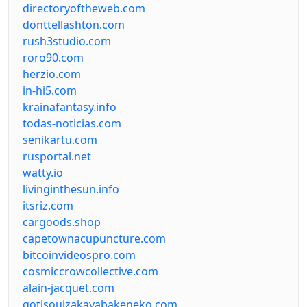
directoryoftheweb.com
donttellashton.com
rush3studio.com
roro90.com
herzio.com
in-hi5.com
krainafantasy.info
todas-noticias.com
senikartu.com
rusportal.net
watty.io
livinginthesun.info
itsriz.com
cargoods.shop
capetownacupuncture.com
bitcoinvideospro.com
cosmiccrowcollective.com
alain-jacquet.com
gotisouizakayabakeneko.com