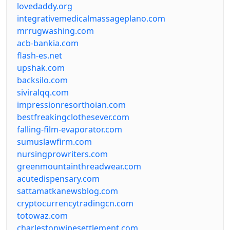
lovedaddy.org
integrativemedicalmassageplano.com
mrrugwashing.com
acb-bankia.com
flash-es.net
upshak.com
backsilo.com
siviralqq.com
impressionresorthoian.com
bestfreakingclothesever.com
falling-film-evaporator.com
sumuslawfirm.com
nursingprowriters.com
greenmountainthreadwear.com
acutedispensary.com
sattamatkanewsblog.com
cryptocurrencytradingcn.com
totowaz.com
charlestonwipesettlement.com