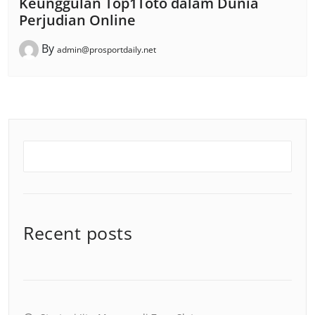
Keunggulan Top1Toto dalam Dunia
Perjudian Online
By
admin@prosportdaily.net
Recent posts