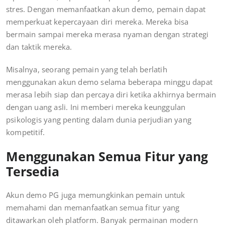
stres. Dengan memanfaatkan akun demo, pemain dapat
memperkuat kepercayaan diri mereka. Mereka bisa
bermain sampai mereka merasa nyaman dengan strategi
dan taktik mereka.
Misalnya, seorang pemain yang telah berlatih
menggunakan akun demo selama beberapa minggu dapat
merasa lebih siap dan percaya diri ketika akhirnya bermain
dengan uang asli. Ini memberi mereka keunggulan
psikologis yang penting dalam dunia perjudian yang
kompetitif.
Menggunakan Semua Fitur yang
Tersedia
Akun demo PG juga memungkinkan pemain untuk
memahami dan memanfaatkan semua fitur yang
ditawarkan oleh platform. Banyak permainan modern