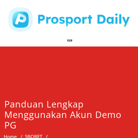
Skip
to
content
Slot Gacor di 
Toggle navigation
Dapatkan Deposit pulsa DANA
dan mainkan slot gacor di situs
judi terpercaya dengan banyak
keuntungan.
Panduan Lengkap
Menggunakan Akun Demo
PG
Home
/
SBOBET
/