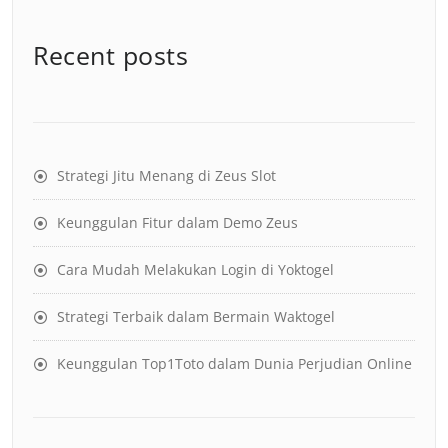
Recent posts
Strategi Jitu Menang di Zeus Slot
Keunggulan Fitur dalam Demo Zeus
Cara Mudah Melakukan Login di Yoktogel
Strategi Terbaik dalam Bermain Waktogel
Keunggulan Top1Toto dalam Dunia Perjudian Online