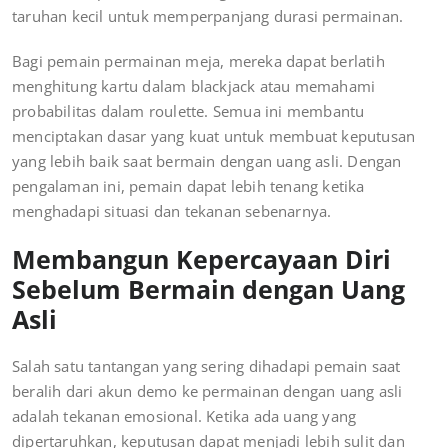
taruhan kecil untuk memperpanjang durasi permainan.
Bagi pemain permainan meja, mereka dapat berlatih
menghitung kartu dalam blackjack atau memahami
probabilitas dalam roulette. Semua ini membantu
menciptakan dasar yang kuat untuk membuat keputusan
yang lebih baik saat bermain dengan uang asli. Dengan
pengalaman ini, pemain dapat lebih tenang ketika
menghadapi situasi dan tekanan sebenarnya.
Membangun Kepercayaan Diri
Sebelum Bermain dengan Uang
Asli
Salah satu tantangan yang sering dihadapi pemain saat
beralih dari akun demo ke permainan dengan uang asli
adalah tekanan emosional. Ketika ada uang yang
dipertaruhkan, keputusan dapat menjadi lebih sulit dan