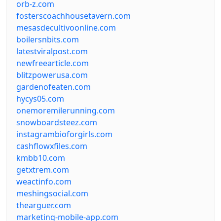
orb-z.com
fosterscoachhousetavern.com
mesasdecultivoonline.com
boilersnbits.com
latestviralpost.com
newfreearticle.com
blitzpowerusa.com
gardenofeaten.com
hycys05.com
onemoremilerunning.com
snowboardsteez.com
instagrambioforgirls.com
cashflowxfiles.com
kmbb10.com
getxtrem.com
weactinfo.com
meshingsocial.com
thearguer.com
marketing-mobile-app.com