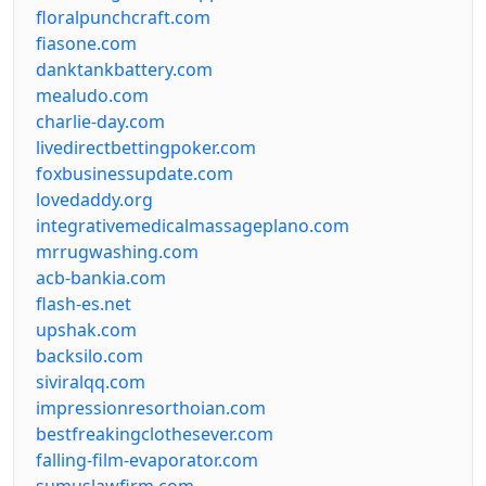
floralpunchcraft.com
fiasone.com
danktankbattery.com
mealudo.com
charlie-day.com
livedirectbettingpoker.com
foxbusinessupdate.com
lovedaddy.org
integrativemedicalmassageplano.com
mrrugwashing.com
acb-bankia.com
flash-es.net
upshak.com
backsilo.com
siviralqq.com
impressionresorthoian.com
bestfreakingclothesever.com
falling-film-evaporator.com
sumuslawfirm.com