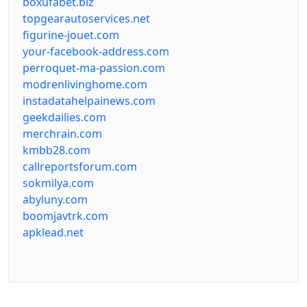
boxufabet.biz
topgearautoservices.net
figurine-jouet.com
your-facebook-address.com
perroquet-ma-passion.com
modrenlivinghome.com
instadatahelpainews.com
geekdailies.com
merchrain.com
kmbb28.com
callreportsforum.com
sokmilya.com
abyluny.com
boomjavtrk.com
apklead.net