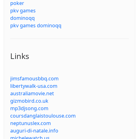
poker
pkv games
dominoqq
pkv games dominoqq
Links
jimsfamousbbq.com
libertywalk-usa.com
australiamovie.net
gizmobird.co.uk
mp3djsong.com
coursdanglaistoulouse.com
neptunuslex.com
auguri-di-natale.info
michelewatch.us