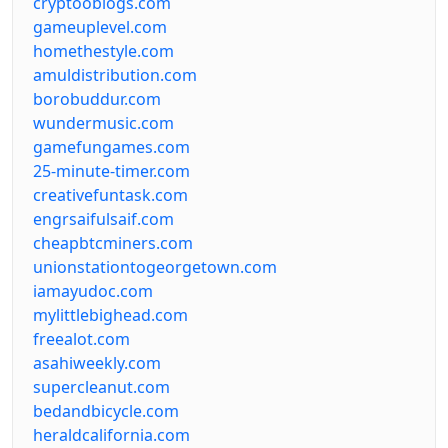
cryptooblogs.com
gameuplevel.com
homethestyle.com
amuldistribution.com
borobuddur.com
wundermusic.com
gamefungames.com
25-minute-timer.com
creativefuntask.com
engrsaifulsaif.com
cheapbtcminers.com
unionstationtogeorgetown.com
iamayudoc.com
mylittlebighead.com
freealot.com
asahiweekly.com
supercleanut.com
bedandbicycle.com
heraldcalifornia.com