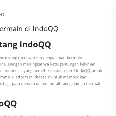
et
ermain di IndoQQ
tang IndoQQ
tform yang menawarkan pengalaman bermain
ine. Dengan meningkatnya ketergantungan kekinian
di Indonesia yang beralih ke situs seperti IndoQQ untuk
mino. Platform ini didesain untuk memberikan
s bagi para pemain dalam meraih pengalaman bermain
doQQ