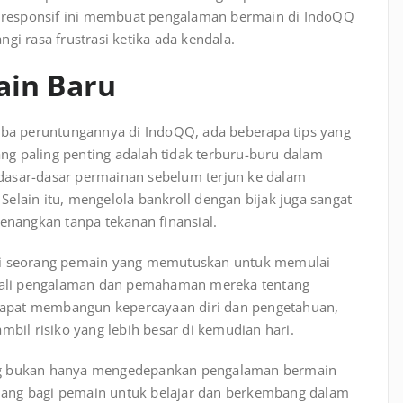
g responsif ini membuat pengalaman bermain di IndoQQ
i rasa frustrasi ketika ada kendala.
ain Baru
ba peruntungannya di IndoQQ, ada beberapa tips yang
ang paling penting adalah tidak terburu-buru dalam
sar-dasar permainan sebelum terjun ke dalam
 Selain itu, mengelola bankroll dengan bijak juga sangat
enangkan tanpa tekanan finansial.
dari seorang pemain yang memutuskan untuk memulai
gali pengalaman dan pemahaman mereka tentang
dapat membangun kepercayaan diri dan pengetahuan,
bil risiko yang lebih besar di kemudian hari.
g bukan hanya mengedepankan pengalaman bermain
luang bagi pemain untuk belajar dan berkembang dalam