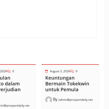
 2026
0
August 3, 2026
0
ulan
Keuntungan
to dalam
Bermain Tokekwin
Perjudian
untuk Pemula
By
admin@prosportdaily.net
in@prosportdaily.net