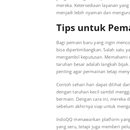
mereka. Ketersediaan layanan yan
menjadi lebih nyaman dan mengurang
Tips untuk Pem
Bagi pemain baru yang ingin menco
bisa dipertimbangkan. Salah satu y
mengambil keputusan. Memahami da
taruhan besar adalah langkah bijak.
penting agar permainan tetap meny
Contoh sehari-hari dapat dilihat 
dengan taruhan kecil sambil meng
bermain. Dengan cara ini, mereka 
sebelum akhirnya siap untuk mengam
IndoQQ menawarkan platform yan
yang seru, tetapi juga memberi pe