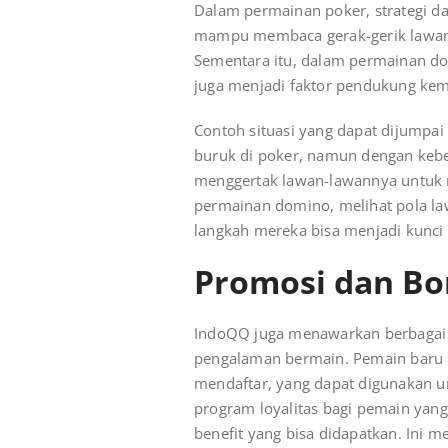
Dalam permainan poker, strategi d
mampu membaca gerak-gerik lawan
Sementara itu, dalam permainan do
juga menjadi faktor pendukung ke
Contoh situasi yang dapat dijumpa
buruk di poker, namun dengan kebera
menggertak lawan-lawannya untuk 
permainan domino, melihat pola l
langkah mereka bisa menjadi kunc
Promosi dan Bo
IndoQQ juga menawarkan berbagai
pengalaman bermain. Pemain baru 
mendaftar, yang dapat digunakan u
program loyalitas bagi pemain yang
benefit yang bisa didapatkan. Ini m