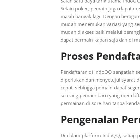
Salah satu daya tarik utama IndoQQ
Selain poker, pemain juga dapat m
masih banyak lagi. Dengan beragam
mudah menemukan variasi yang sesua
mudah diakses baik melalui peran
dapat bermain kapan saja dan di ma
Proses Pendaft
Pendaftaran di IndoQQ sangatlah se
diperlukan dan menyetujui syarat da
cepat, sehingga pemain dapat seg
seorang pemain baru yang mendafta
permainan di sore hari tanpa kenda
Pengenalan Pe
Di dalam platform IndoQQ, setiap 