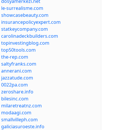
dosyamerkezi.net
le-surrealisme.com
showcasebeauty.com
insurancepolicyexpert.com
statkeycompany.com
carolinadeckbuilders.com
topinvestingblog.com
top50tools.com
the-rep.com
saltyfranks.com
annerani.com
jazzatude.com
0022pa.com
zeroshare.info
bilesinc.com
milaretreatnz.com
modaagi.com
smallvilleph.com
galiciasuroeste.info