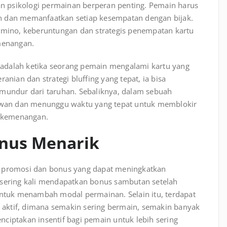
an psikologi permainan berperan penting. Pemain harus
 dan memanfaatkan setiap kesempatan dengan bijak.
mino, keberuntungan dan strategis penempatan kartu
menangan.
i adalah ketika seorang pemain mengalami kartu yang
nian dan strategi bluffing yang tepat, ia bisa
mundur dari taruhan. Sebaliknya, dalam sebuah
awan dan menunggu waktu yang tepat untuk memblokir
i kemenangan.
nus Menarik
 promosi dan bonus yang dapat meningkatkan
sering kali mendapatkan bonus sambutan setelah
ntuk menambah modal permainan. Selain itu, terdapat
 aktif, dimana semakin sering bermain, semakin banyak
enciptakan insentif bagi pemain untuk lebih sering