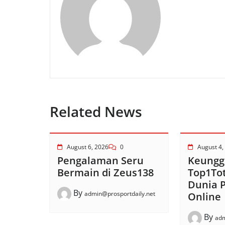
Related News
August 6, 2026
0
August 4,
Pengalaman Seru
Keungg
Bermain di Zeus138
Top1To
Dunia 
By
admin@prosportdaily.net
Online
By
adm