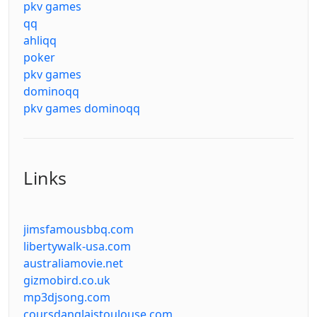
pkv games
qq
ahliqq
poker
pkv games
dominoqq
pkv games dominoqq
Links
jimsfamousbbq.com
libertywalk-usa.com
australiamovie.net
gizmobird.co.uk
mp3djsong.com
coursdanglaistoulouse.com