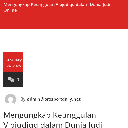
Mengungkap Keunggulan Vipjudiqq dalam Dunia Judi
Online
February
24, 2026
0
By
admin@prosportdaily.net
Mengungkap Keunggulan
Vipjudiqq dalam Dunia Judi