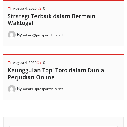
August 4, 2026
0
Strategi Terbaik dalam Bermain
Waktogel
By
admin@prosportdaily.net
August 4, 2026
0
Keunggulan Top1Toto dalam Dunia
Perjudian Online
By
admin@prosportdaily.net