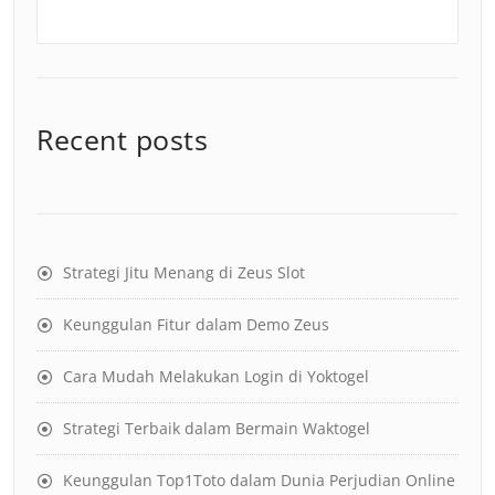
Recent posts
Strategi Jitu Menang di Zeus Slot
Keunggulan Fitur dalam Demo Zeus
Cara Mudah Melakukan Login di Yoktogel
Strategi Terbaik dalam Bermain Waktogel
Keunggulan Top1Toto dalam Dunia Perjudian Online