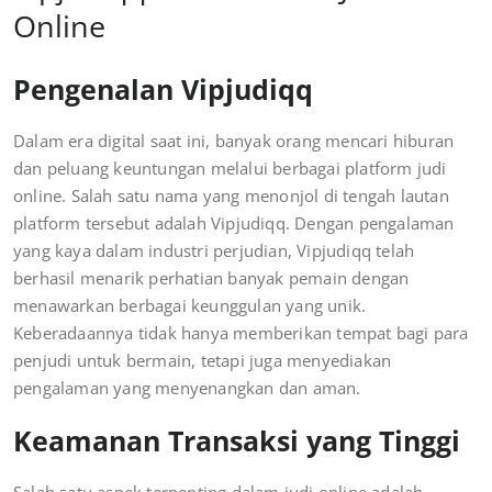
Online
Pengenalan Vipjudiqq
Dalam era digital saat ini, banyak orang mencari hiburan
dan peluang keuntungan melalui berbagai platform judi
online. Salah satu nama yang menonjol di tengah lautan
platform tersebut adalah Vipjudiqq. Dengan pengalaman
yang kaya dalam industri perjudian, Vipjudiqq telah
berhasil menarik perhatian banyak pemain dengan
menawarkan berbagai keunggulan yang unik.
Keberadaannya tidak hanya memberikan tempat bagi para
penjudi untuk bermain, tetapi juga menyediakan
pengalaman yang menyenangkan dan aman.
Keamanan Transaksi yang Tinggi