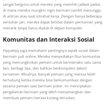
sangat berguna untuk mereka yang memiliki jadwal padat,
di mana mereka mungkin ingin bermain sambil menunggu
di antrian atau saat istirahat kerja. Dengan hanya beberapa
sentuhan jari, mereka dapat terlibat dalam permainan yang
menarik tanpa harus duduk di depan komputer.
Komunitas dan Interaksi Sosial
Vipjudiqq juga memahami pentingnya aspek sosial dalam
bermain judi online. Mereka menyediakan fitur komunitas
yang memungkinkan pemain untuk berinteraksi satu sama
lain, berbagi tips, dan bahkan berkompetisi dalam
turnamen. Misalnya, banyak pemain yang merasa lebih
terhubung ketika mereka bisa berkomunikasi dengan
sesama pemain saat bermain poker. Ini menciptakan
pengalaman bermain yang lebih menyenangkan dan
membuat pemain merasa kurang terisolasi.