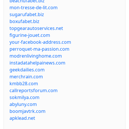
beachufabet.biz
mon-tresse-de-lit.com
sugarufabet.biz
boxufabet.biz
topgearautoservices.net
figurine-jouet.com
your-facebook-address.com
perroquet-ma-passion.com
modrenlivinghome.com
instadatahelpainews.com
geekdailies.com
merchrain.com
kmbb28.com
callreportsforum.com
sokmilya.com
abyluny.com
boomjavtrk.com
apklead.net