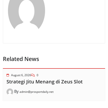
Related News
August 6, 2026
0
Strategi Jitu Menang di Zeus Slot
By
admin@prosportdaily.net