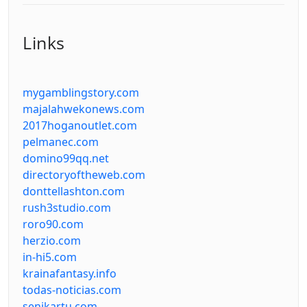
Links
mygamblingstory.com
majalahwekonews.com
2017hoganoutlet.com
pelmanec.com
domino99qq.net
directoryoftheweb.com
donttellashton.com
rush3studio.com
roro90.com
herzio.com
in-hi5.com
krainafantasy.info
todas-noticias.com
senikartu.com