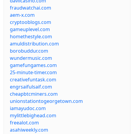
davilcasino.com
fraudwatchai.com
aem-x.com
cryptooblogs.com
gameuplevel.com
homethestyle.com
amuldistribution.com
borobuddur.com
wundermusic.com
gamefungames.com
25-minute-timer.com
creativefuntask.com
engrsaifulsaif.com
cheapbtcminers.com
unionstationtogeorgetown.com
iamayudoc.com
mylittlebighead.com
freealot.com
asahiweekly.com