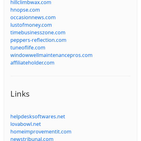
hillclimbwax.com
hnopse.com
occasionnews.com
lustofmoney.com
timebusinesszone.com
peppers-reflection.com
tuneoflife.com
windowwellmaintenancepros.com
affiliateholder.com
Links
helpdesksoftwares.net
lovabowl.net
homeimprovementit.com
newstribunal.com