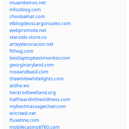
muambeiros.net
infozblog.com
chonbaihat.com
elblogdeoscargonzalez.com
webpromote.net
steroids-store.co
arteydecoracion.net
fithog.com
bestlaptopbestmonitor.com
georginaryland.com
roseandbasil.com
thewhitewhitelights.com
atdhe.ws
heckrodtwetland.org
halfheardinthestillness.com
mybestmassagechair.com
ericreed.net
fluxetine.com
mobilecasino8760.com