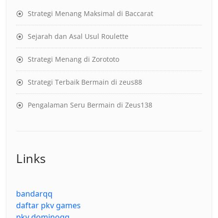
Strategi Menang Maksimal di Baccarat
Sejarah dan Asal Usul Roulette
Strategi Menang di Zorototo
Strategi Terbaik Bermain di zeus88
Pengalaman Seru Bermain di Zeus138
Links
bandarqq
daftar pkv games
pkv dominoqq