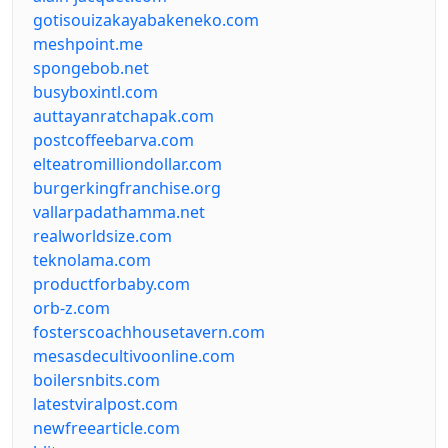
gotisouizakayabakeneko.com
meshpoint.me
spongebob.net
busyboxintl.com
auttayanratchapak.com
postcoffeebarva.com
elteatromilliondollar.com
burgerkingfranchise.org
vallarpadathamma.net
realworldsize.com
teknolama.com
productforbaby.com
orb-z.com
fosterscoachhousetavern.com
mesasdecultivoonline.com
boilersnbits.com
latestviralpost.com
newfreearticle.com