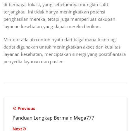
di berbagai lokasi, yang sebelumnya mungkin sulit
terjangkau. Ini tidak hanya meningkatkan potensi
penghasilan mereka, tetapi juga memperluas cakupan
layanan kesehatan yang dapat mereka berikan.
Miototo adalah contoh nyata dari bagaimana teknologi
dapat digunakan untuk meningkatkan akses dan kualitas
layanan kesehatan, menciptakan sinergi yang positif antara
penyedia layanan dan pasien.
Post
Previous
navigation
Panduan Lengkap Bermain Mega777
Next