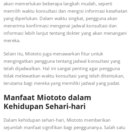
akan memerlukan beberapa langkah mudah, seperti
memilih waktu konsultasi dan mengisi informasi kesehatan
yang diperlukan. Dalam waktu singkat, pengguna akan
menerima konfirmasi mengenai jadwal konsultasi dan
informasi lebih lanjut tentang dokter yang akan menangani
mereka.
Selain itu, Miototo juga menawarkan fitur untuk
mengingatkan pengguna tentang jadwal konsultasi yang
telah dijadwalkan. Hal ini sangat penting agar pengguna
tidak melewatkan waktu konsultasi yang telah ditentukan,
terutama bagi mereka yang memiliki jadwal yang padat.
Manfaat Miototo dalam
Kehidupan Sehari-hari
Dalam kehidupan sehari-hari, Miototo memberikan
sejumlah manfaat signifikan bagi penggunanya. Salah satu