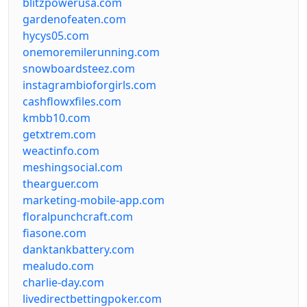
blitzpowerusa.com
gardenofeaten.com
hycys05.com
onemoremilerunning.com
snowboardsteez.com
instagrambioforgirls.com
cashflowxfiles.com
kmbb10.com
getxtrem.com
weactinfo.com
meshingsocial.com
thearguer.com
marketing-mobile-app.com
floralpunchcraft.com
fiasone.com
danktankbattery.com
mealudo.com
charlie-day.com
livedirectbettingpoker.com