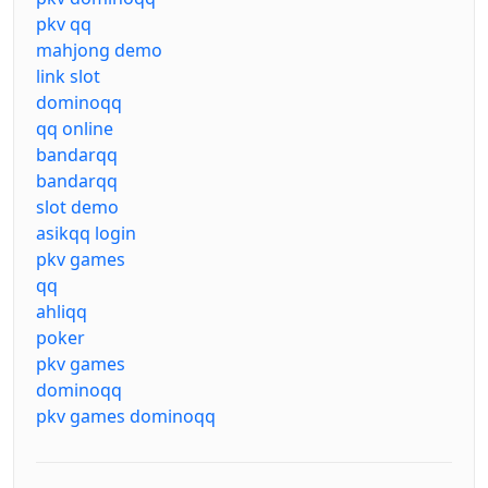
pkv qq
mahjong demo
link slot
dominoqq
qq online
bandarqq
bandarqq
slot demo
asikqq login
pkv games
qq
ahliqq
poker
pkv games
dominoqq
pkv games dominoqq