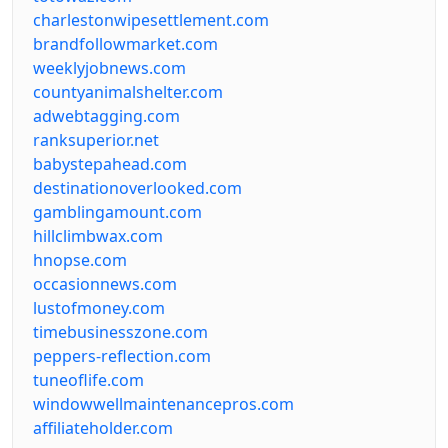
charlestonwipesettlement.com
brandfollowmarket.com
weeklyjobnews.com
countyanimalshelter.com
adwebtagging.com
ranksuperior.net
babystepahead.com
destinationoverlooked.com
gamblingamount.com
hillclimbwax.com
hnopse.com
occasionnews.com
lustofmoney.com
timebusinesszone.com
peppers-reflection.com
tuneoflife.com
windowwellmaintenancepros.com
affiliateholder.com