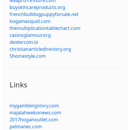
lexapro-rx-store.com
buyskincareproducts.org
frenchbulldogpuppyforsale.net
kogamasquid.com
themultiplicationtablechart.com
casinoglamour.org
dextercoin.io
christianarticledirectory.org
5homestyle.com
Links
mygamblingstory.com
majalahwekonews.com
2017hoganoutlet.com
pelmanec.com