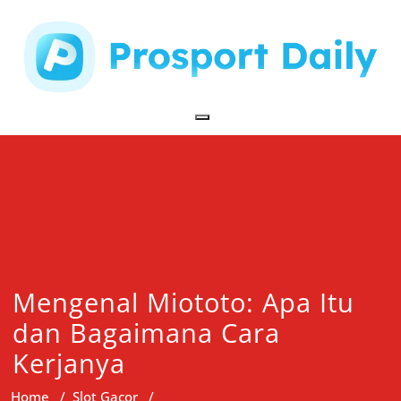
Skip
to
content
Slot Gacor di 
Toggle navigation
Dapatkan Deposit pulsa DANA
dan mainkan slot gacor di situs
judi terpercaya dengan banyak
keuntungan.
Mengenal Miototo: Apa Itu
dan Bagaimana Cara
Kerjanya
Home
/
Slot Gacor
/