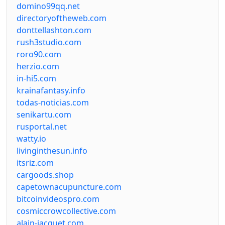
domino99qq.net
directoryoftheweb.com
donttellashton.com
rush3studio.com
roro90.com
herzio.com
in-hi5.com
krainafantasy.info
todas-noticias.com
senikartu.com
rusportal.net
watty.io
livinginthesun.info
itsriz.com
cargoods.shop
capetownacupuncture.com
bitcoinvideospro.com
cosmiccrowcollective.com
alain-jacquet.com