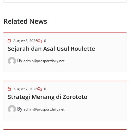
Related News
August 8, 2026
0
Sejarah dan Asal Usul Roulette
By
admin@prosportdaily.net
August 7, 2026
0
Strategi Menang di Zorototo
By
admin@prosportdaily.net