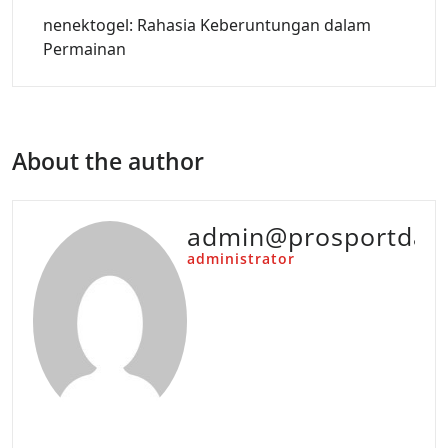
nenektogel: Rahasia Keberuntungan dalam
Permainan
About the author
admin@prosportdail
administrator