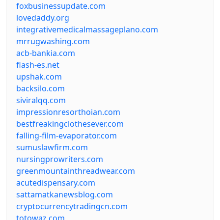
foxbusinessupdate.com
lovedaddy.org
integrativemedicalmassageplano.com
mrrugwashing.com
acb-bankia.com
flash-es.net
upshak.com
backsilo.com
siviralqq.com
impressionresorthoian.com
bestfreakingclothesever.com
falling-film-evaporator.com
sumuslawfirm.com
nursingprowriters.com
greenmountainthreadwear.com
acutedispensary.com
sattamatkanewsblog.com
cryptocurrencytradingcn.com
totowaz.com