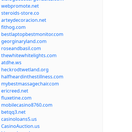
webpromote.net
steroids-store.co
arteydecoracion.net
fithog.com
bestlaptopbestmonitor.com
georginaryland.com
roseandbasil.com
thewhitewhitelights.com
atdhe.ws
heckrodtwetland.org
halfheardinthestillness.com
mybestmassagechair.com
ericreed.net
fluxetine.com
mobilecasino8760.com
betqq3.net
casinoloans5.us
CasinoAuction.us