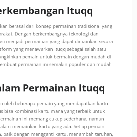
Perkembangan Ituqq
kan berasal dari konsep permainan tradisional yang
arakat. Dengan berkembangnya teknologi dan
rmasi menjadi permainan yang dapat dimainkan secara
latform yang menawarkan Ituqq sebagai salah satu
ngkinkan pemain untuk bermain dengan mudah di
 membuat permainan ini semakin populer dan mudah
alam Permainan Ituqq
an oleh beberapa pemain yang mendapatkan kartu
s bisa kombinasi kartu mana yang terbaik untuk
ermainan ini memang cukup sederhana, namun
dalam memainkan kartu yang ada. Setiap pemain
h, baik dengan mengganti kartu, menambah taruhan,