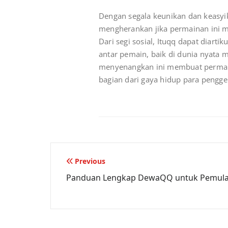
Dengan segala keunikan dan keasyi
mengherankan jika permainan ini me
Dari segi sosial, Ituqq dapat diar
antar pemain, baik di dunia nyata
menyenangkan ini membuat permainan
bagian dari gaya hidup para pengg
Post
Previous
Panduan Lengkap DewaQQ untuk Pemul
navigation