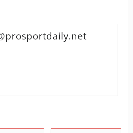
prosportdaily.net