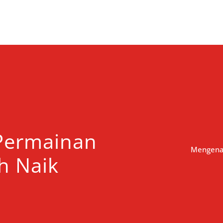
or di Situs Judi Terpercaya d
n
ulsa DANA dan mainkan slot gacor di situs judi terpercaya den
 Permainan
Mengenal
h Naik