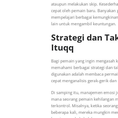
ataupun melakukan skip. Kesederha
cepat oleh pemain baru. Banyakan 
mempelajari berbagai kemungkinan 
lain untuk mengambil keuntungan.
Strategi dan T
Ituqq
Bagi pemain yang ingin mengasah k
memahami berbagai strategi dan ta
digunakan adalah membaca permain
cepat menganalisis gerak-gerik dan
Di samping itu, manajemen emosi ju
mana seorang pemain kehilangan 
terkontrol. Misalnya, ketika seoran
beberapa kali, mereka mungkin menga