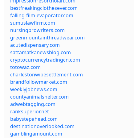
impressionresorthoian.com
bestfreakingclothesever.com
falling-film-evaporator.com
sumuslawfirm.com
nursingprowriters.com
greenmountainthreadwear.com
acutedispensary.com
sattamatkanewsblog.com
cryptocurrencytradingcn.com
totowaz.com
charlestonwipesettlement.com
brandfollowmarket.com
weeklyjobnews.com
countyanimalshelter.com
adwebtagging.com
ranksuperior.net
babystepahead.com
destinationoverlooked.com
gamblingamount.com