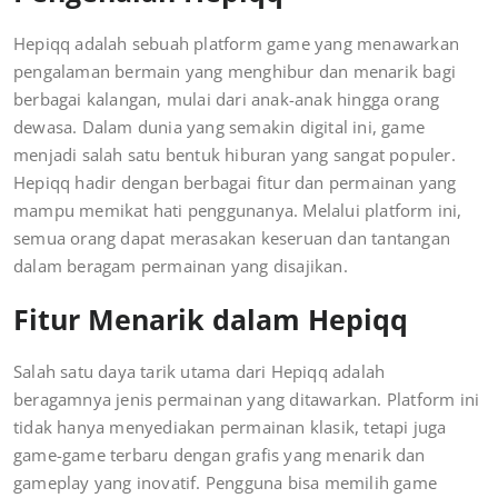
Hepiqq adalah sebuah platform game yang menawarkan
pengalaman bermain yang menghibur dan menarik bagi
berbagai kalangan, mulai dari anak-anak hingga orang
dewasa. Dalam dunia yang semakin digital ini, game
menjadi salah satu bentuk hiburan yang sangat populer.
Hepiqq hadir dengan berbagai fitur dan permainan yang
mampu memikat hati penggunanya. Melalui platform ini,
semua orang dapat merasakan keseruan dan tantangan
dalam beragam permainan yang disajikan.
Fitur Menarik dalam Hepiqq
Salah satu daya tarik utama dari Hepiqq adalah
beragamnya jenis permainan yang ditawarkan. Platform ini
tidak hanya menyediakan permainan klasik, tetapi juga
game-game terbaru dengan grafis yang menarik dan
gameplay yang inovatif. Pengguna bisa memilih game