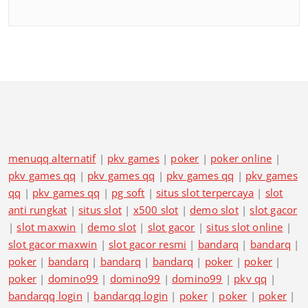
menuqq alternatif
|
pkv games
|
poker
|
poker online
|
pkv games qq
|
pkv games qq
|
pkv games qq
|
pkv games
qq
|
pkv games qq
|
pg soft
|
situs slot terpercaya
|
slot
anti rungkat
|
situs slot
|
x500 slot
|
demo slot
|
slot gacor
|
slot maxwin
|
demo slot
|
slot gacor
|
situs slot online
|
slot gacor maxwin
|
slot gacor resmi
|
bandarq
|
bandarq
|
poker
|
bandarq
|
bandarq
|
bandarq
|
poker
|
poker
|
poker
|
domino99
|
domino99
|
domino99
|
pkv qq
|
bandarqq login
|
bandarqq login
|
poker
|
poker
|
poker
|