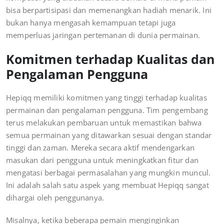
bisa berpartisipasi dan memenangkan hadiah menarik. Ini
bukan hanya mengasah kemampuan tetapi juga
memperluas jaringan pertemanan di dunia permainan.
Komitmen terhadap Kualitas dan
Pengalaman Pengguna
Hepiqq memiliki komitmen yang tinggi terhadap kualitas
permainan dan pengalaman pengguna. Tim pengembang
terus melakukan pembaruan untuk memastikan bahwa
semua permainan yang ditawarkan sesuai dengan standar
tinggi dan zaman. Mereka secara aktif mendengarkan
masukan dari pengguna untuk meningkatkan fitur dan
mengatasi berbagai permasalahan yang mungkin muncul.
Ini adalah salah satu aspek yang membuat Hepiqq sangat
dihargai oleh penggunanya.
Misalnya, ketika beberapa pemain menginginkan