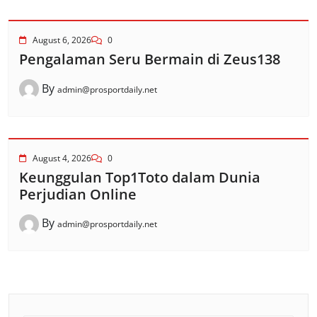
August 6, 2026
0
Pengalaman Seru Bermain di Zeus138
By
admin@prosportdaily.net
August 4, 2026
0
Keunggulan Top1Toto dalam Dunia
Perjudian Online
By
admin@prosportdaily.net