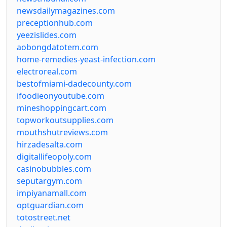
newsdailymagazines.com
preceptionhub.com
yeezislides.com
aobongdatotem.com
home-remedies-yeast-infection.com
electroreal.com
bestofmiami-dadecounty.com
ifoodieonyoutube.com
mineshoppingcart.com
topworkoutsupplies.com
mouthshutreviews.com
hirzadesalta.com
digitallifeopoly.com
casinobubbles.com
seputargym.com
impiyanamall.com
optguardian.com
totostreet.net