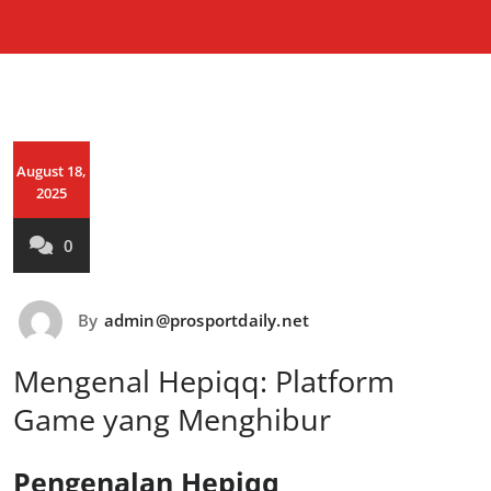
August 18,
2025
0
By
admin@prosportdaily.net
Mengenal Hepiqq: Platform
Game yang Menghibur
Pengenalan Hepiqq