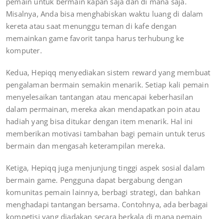
pemain untuk bermain kapan saja dan di mana saja.
Misalnya, Anda bisa menghabiskan waktu luang di dalam
kereta atau saat menunggu teman di kafe dengan
memainkan game favorit tanpa harus terhubung ke
komputer.
Kedua, Hepiqq menyediakan sistem reward yang membuat
pengalaman bermain semakin menarik. Setiap kali pemain
menyelesaikan tantangan atau mencapai keberhasilan
dalam permainan, mereka akan mendapatkan poin atau
hadiah yang bisa ditukar dengan item menarik. Hal ini
memberikan motivasi tambahan bagi pemain untuk terus
bermain dan mengasah keterampilan mereka.
Ketiga, Hepiqq juga menjunjung tinggi aspek sosial dalam
bermain game. Pengguna dapat bergabung dengan
komunitas pemain lainnya, berbagi strategi, dan bahkan
menghadapi tantangan bersama. Contohnya, ada berbagai
kompetisi yang diadakan secara berkala di mana pemain