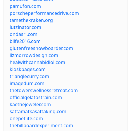
pamufon.com
porscheperformancedrive.com
tamethekraken.org
lutzinator.com
ondasrl.com
blife2016.com
glutenfreesnowboarder.com
lizmorrowdesign.com
healwithcannabidiol.com
kioskpages.com
trianglecurry.com
imagedum.com
thetowerswellnessretreat.com
officialgelatostrain.com
kaethejeweler.com
sattamatkasattaking.com
onepetlife.com
thebillboardexperiment.com