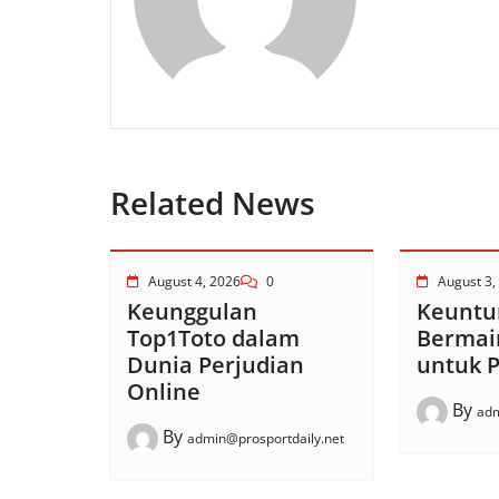
Related News
August 4, 2026
0
August 3,
Keunggulan
Keuntu
Top1Toto dalam
Bermai
Dunia Perjudian
untuk 
Online
By
adm
By
admin@prosportdaily.net