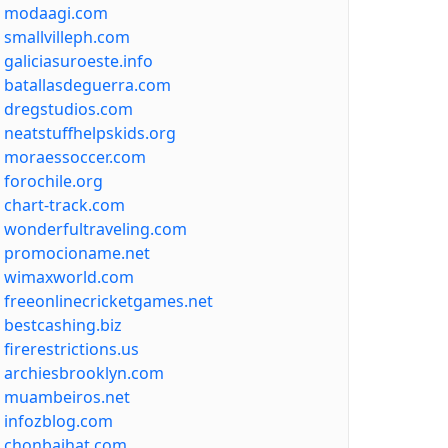
modaagi.com
smallvilleph.com
galiciasuroeste.info
batallasdeguerra.com
dregstudios.com
neatstuffhelpskids.org
moraessoccer.com
forochile.org
chart-track.com
wonderfultraveling.com
promocioname.net
wimaxworld.com
freeonlinecricketgames.net
bestcashing.biz
firerestrictions.us
archiesbrooklyn.com
muambeiros.net
infozblog.com
chonbaihat.com