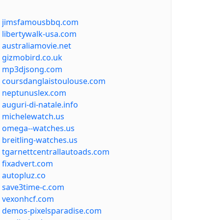
jimsfamousbbq.com
libertywalk-usa.com
australiamovie.net
gizmobird.co.uk
mp3djsong.com
coursdanglaistoulouse.com
neptunuslex.com
auguri-di-natale.info
michelewatch.us
omega--watches.us
breitling-watches.us
tgarnettcentrallautoads.com
fixadvert.com
autopluz.co
save3time-c.com
vexonhcf.com
demos-pixelsparadise.com