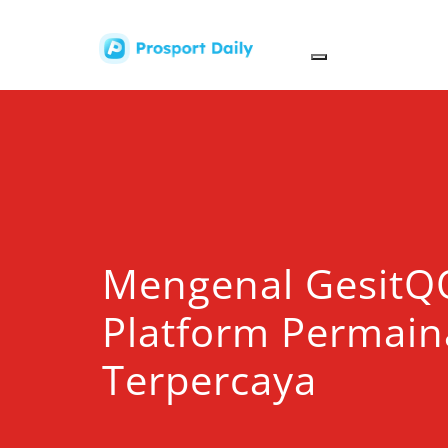
Skip
to
content
Slot Gac
Toggle navigatio
Dapatkan Deposit p
Mengenal GesitQ
Platform Permai
Terpercaya