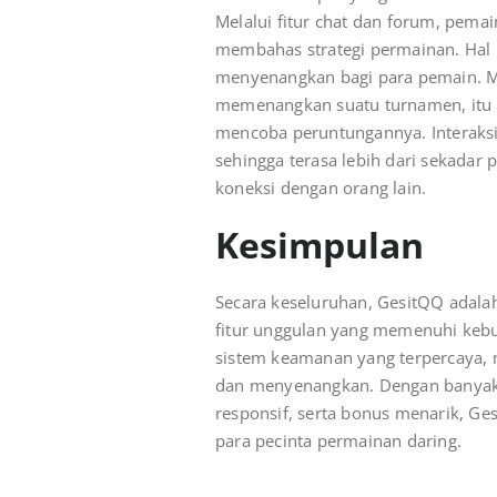
Melalui fitur chat dan forum, pemain
membahas strategi permainan. Hal 
menyenangkan bagi para pemain. M
memenangkan suatu turnamen, itu b
mencoba peruntungannya. Interaksi
sehingga terasa lebih dari sekada
koneksi dengan orang lain.
Kesimpulan
Secara keseluruhan, GesitQQ adala
fitur unggulan yang memenuhi kebu
sistem keamanan yang terpercaya,
dan menyenangkan. Dengan banyakn
responsif, serta bonus menarik, Ge
para pecinta permainan daring.