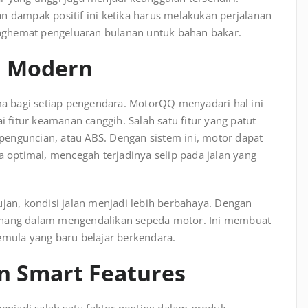
 dampak positif ini ketika harus melakukan perjalanan
enghemat pengeluaran bulanan untuk bahan bakar.
n Modern
ma bagi setiap pengendara. MotorQQ menyadari hal ini
 fitur keamanan canggih. Salah satu fitur yang patut
 penguncian, atau ABS. Dengan sistem ini, motor dapat
 optimal, mencegah terjadinya selip pada jalan yang
jan, kondisi jalan menjadi lebih berbahaya. Dengan
 tenang dalam mengendalikan sepeda motor. Ini membuat
mula yang baru belajar berkendara.
n Smart Features