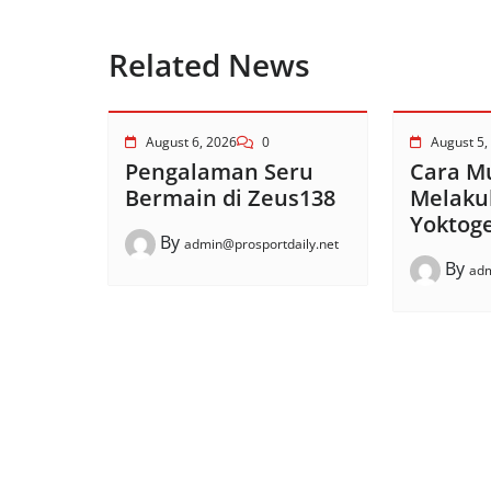
Related News
August 6, 2026
0
August 5,
Pengalaman Seru
Cara M
Bermain di Zeus138
Melakuk
Yoktoge
By
admin@prosportdaily.net
By
adm