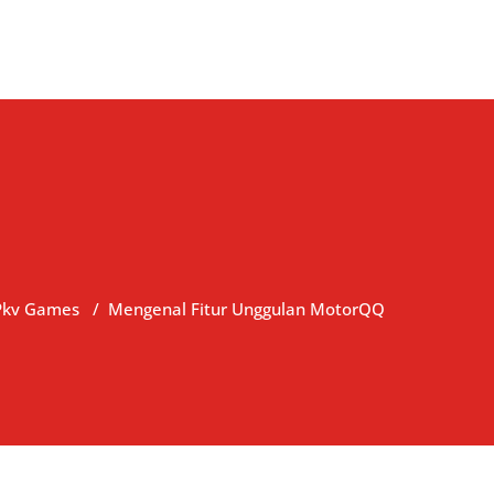
engan Fitur Deposit Pulsa DAN
gan banyak keuntungan.
Pkv Games
/
Mengenal Fitur Unggulan MotorQQ