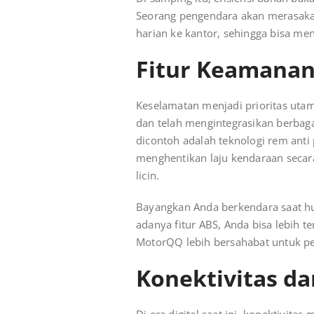
Seorang pengendara akan merasakan
harian ke kantor, sehingga bisa m
Fitur Keamana
Keselamatan menjadi prioritas uta
dan telah mengintegrasikan berbagai
dicontoh adalah teknologi rem anti
menghentikan laju kendaraan secara
licin.
Bayangkan Anda berkendara saat hu
adanya fitur ABS, Anda bisa lebih
MotorQQ lebih bersahabat untuk pe
Konektivitas da