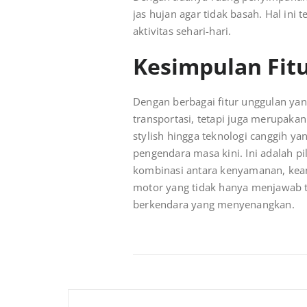
jas hujan agar tidak basah. Hal i
aktivitas sehari-hari.
Kesimpulan Fit
Dengan berbagai fitur unggulan yan
transportasi, tetapi juga merupaka
stylish hingga teknologi canggih 
pengendara masa kini. Ini adalah p
kombinasi antara kenyamanan, keam
motor yang tidak hanya menjawab t
berkendara yang menyenangkan.