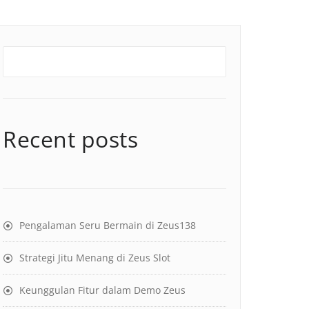
Recent posts
Pengalaman Seru Bermain di Zeus138
Strategi Jitu Menang di Zeus Slot
Keunggulan Fitur dalam Demo Zeus