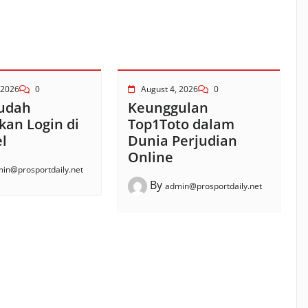
 2026
0
August 4, 2026
0
udah
Keunggulan
an Login di
Top1Toto dalam
l
Dunia Perjudian
Online
in@prosportdaily.net
By
admin@prosportdaily.net