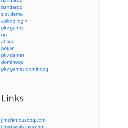
bandarqq
bandarqq
slot demo
asikqq login
pkv games
qq
ahliqq
poker
pkv games
dominoqq
pkv games dominoqq
Links
jimsfamousbbq.com
libertywalk-usa.com