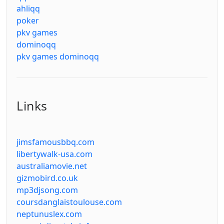
ahliqq
poker
pkv games
dominoqq
pkv games dominoqq
Links
jimsfamousbbq.com
libertywalk-usa.com
australiamovie.net
gizmobird.co.uk
mp3djsong.com
coursdanglaistoulouse.com
neptunuslex.com