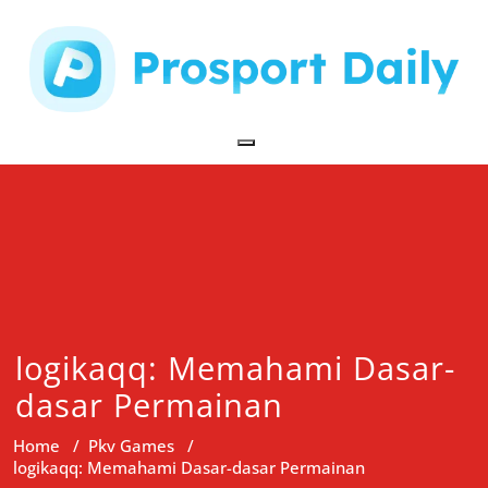
Skip
to
content
Slot Gacor di 
Toggle navigation
Dapatkan Deposit pulsa DANA
dan mainkan slot gacor di situs
judi terpercaya dengan banyak
keuntungan.
logikaqq: Memahami Dasar-
dasar Permainan
Home
/
Pkv Games
/
logikaqq: Memahami Dasar-dasar Permainan