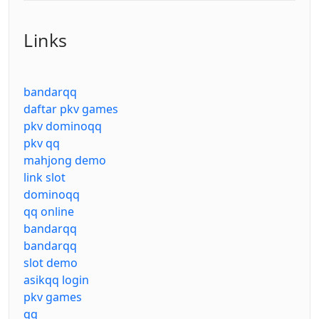
Links
bandarqq
daftar pkv games
pkv dominoqq
pkv qq
mahjong demo
link slot
dominoqq
qq online
bandarqq
bandarqq
slot demo
asikqq login
pkv games
qq