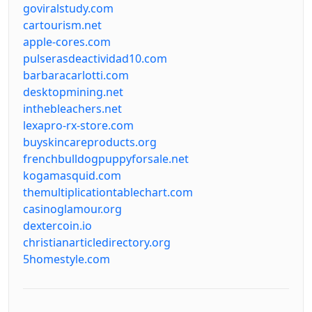
goviralstudy.com
cartourism.net
apple-cores.com
pulserasdeactividad10.com
barbaracarlotti.com
desktopmining.net
inthebleachers.net
lexapro-rx-store.com
buyskincareproducts.org
frenchbulldogpuppyforsale.net
kogamasquid.com
themultiplicationtablechart.com
casinoglamour.org
dextercoin.io
christianarticledirectory.org
5homestyle.com