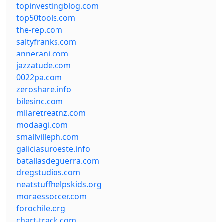
topinvestingblog.com
top50tools.com
the-rep.com
saltyfranks.com
annerani.com
jazzatude.com
0022pa.com
zeroshare.info
bilesinc.com
milaretreatnz.com
modaagi.com
smallvilleph.com
galiciasuroeste.info
batallasdeguerra.com
dregstudios.com
neatstuffhelpskids.org
moraessoccer.com
forochile.org
chart-track.com