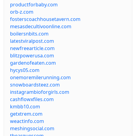
productforbaby.com
orb-z.com
fosterscoachhousetavern.com
mesasdecultivoonline.com
boilersnbits.com
latestviralpost.com
newfreearticle.com
blitzpowerusa.com
gardenofeaten.com
hycys05.com
onemoremilerunning.com
snowboardsteez.com
instagrambioforgirls.com
cashflowxfiles.com
kmbb10.com
getxtrem.com
weactinfo.com
meshingsocial.com
thearguer.com