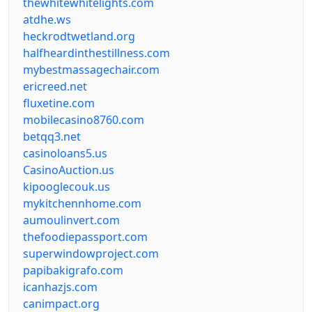
thewhitewhitelights.com
atdhe.ws
heckrodtwetland.org
halfheardinthestillness.com
mybestmassagechair.com
ericreed.net
fluxetine.com
mobilecasino8760.com
betqq3.net
casinoloans5.us
CasinoAuction.us
kipooglecouk.us
mykitchennhome.com
aumoulinvert.com
thefoodiepassport.com
superwindowproject.com
papibakigrafo.com
icanhazjs.com
canimpact.org