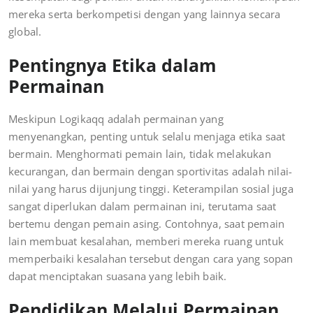
mereka serta berkompetisi dengan yang lainnya secara
global.
Pentingnya Etika dalam
Permainan
Meskipun Logikaqq adalah permainan yang
menyenangkan, penting untuk selalu menjaga etika saat
bermain. Menghormati pemain lain, tidak melakukan
kecurangan, dan bermain dengan sportivitas adalah nilai-
nilai yang harus dijunjung tinggi. Keterampilan sosial juga
sangat diperlukan dalam permainan ini, terutama saat
bertemu dengan pemain asing. Contohnya, saat pemain
lain membuat kesalahan, memberi mereka ruang untuk
memperbaiki kesalahan tersebut dengan cara yang sopan
dapat menciptakan suasana yang lebih baik.
Pendidikan Melalui Permainan