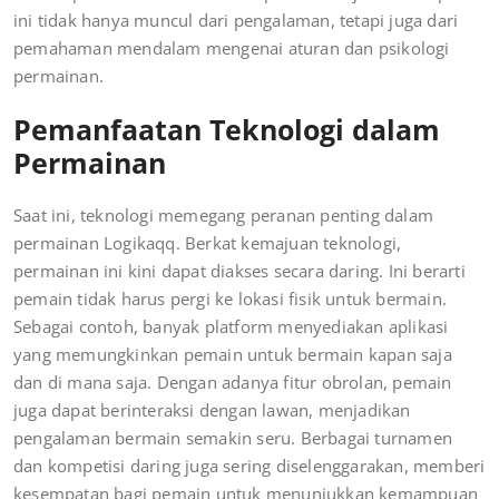
ini tidak hanya muncul dari pengalaman, tetapi juga dari
pemahaman mendalam mengenai aturan dan psikologi
permainan.
Pemanfaatan Teknologi dalam
Permainan
Saat ini, teknologi memegang peranan penting dalam
permainan Logikaqq. Berkat kemajuan teknologi,
permainan ini kini dapat diakses secara daring. Ini berarti
pemain tidak harus pergi ke lokasi fisik untuk bermain.
Sebagai contoh, banyak platform menyediakan aplikasi
yang memungkinkan pemain untuk bermain kapan saja
dan di mana saja. Dengan adanya fitur obrolan, pemain
juga dapat berinteraksi dengan lawan, menjadikan
pengalaman bermain semakin seru. Berbagai turnamen
dan kompetisi daring juga sering diselenggarakan, memberi
kesempatan bagi pemain untuk menunjukkan kemampuan