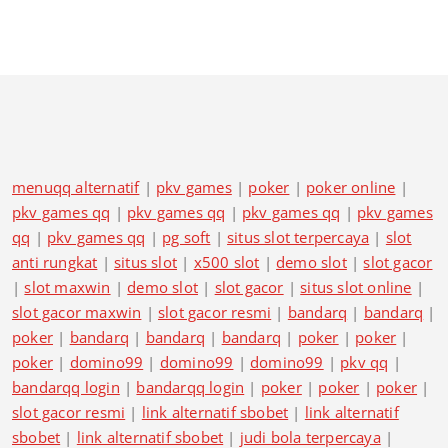
menuqq alternatif
|
pkv games
|
poker
|
poker online
|
pkv games qq
|
pkv games qq
|
pkv games qq
|
pkv games
qq
|
pkv games qq
|
pg soft
|
situs slot terpercaya
|
slot
anti rungkat
|
situs slot
|
x500 slot
|
demo slot
|
slot gacor
|
slot maxwin
|
demo slot
|
slot gacor
|
situs slot online
|
slot gacor maxwin
|
slot gacor resmi
|
bandarq
|
bandarq
|
poker
|
bandarq
|
bandarq
|
bandarq
|
poker
|
poker
|
poker
|
domino99
|
domino99
|
domino99
|
pkv qq
|
bandarqq login
|
bandarqq login
|
poker
|
poker
|
poker
|
slot gacor resmi
|
link alternatif sbobet
|
link alternatif
sbobet
|
link alternatif sbobet
|
judi bola terpercaya
|