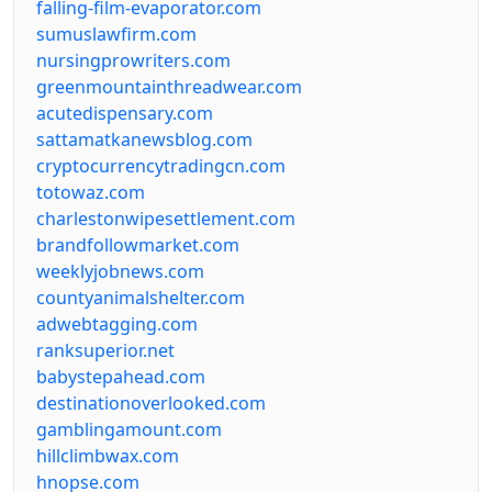
falling-film-evaporator.com
sumuslawfirm.com
nursingprowriters.com
greenmountainthreadwear.com
acutedispensary.com
sattamatkanewsblog.com
cryptocurrencytradingcn.com
totowaz.com
charlestonwipesettlement.com
brandfollowmarket.com
weeklyjobnews.com
countyanimalshelter.com
adwebtagging.com
ranksuperior.net
babystepahead.com
destinationoverlooked.com
gamblingamount.com
hillclimbwax.com
hnopse.com