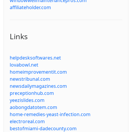
windowwellmaintenancepros.com
affiliateholder.com
Links
helpdesksoftwares.net
lovabowl.net
homeimprovementit.com
newstribunal.com
newsdailymagazines.com
preceptionhub.com
yeezislides.com
aobongdatotem.com
home-remedies-yeast-infection.com
electroreal.com
bestofmiami-dadecounty.com