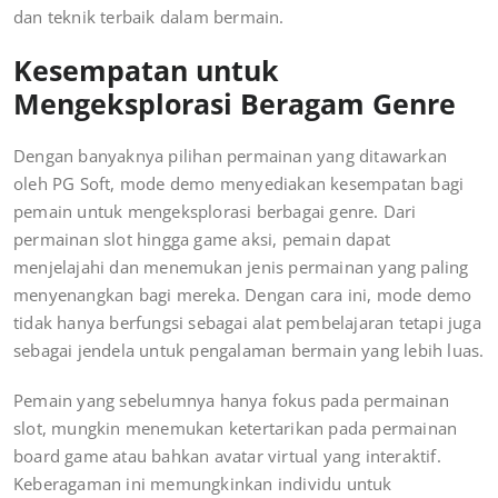
dan teknik terbaik dalam bermain.
Kesempatan untuk
Mengeksplorasi Beragam Genre
Dengan banyaknya pilihan permainan yang ditawarkan
oleh PG Soft, mode demo menyediakan kesempatan bagi
pemain untuk mengeksplorasi berbagai genre. Dari
permainan slot hingga game aksi, pemain dapat
menjelajahi dan menemukan jenis permainan yang paling
menyenangkan bagi mereka. Dengan cara ini, mode demo
tidak hanya berfungsi sebagai alat pembelajaran tetapi juga
sebagai jendela untuk pengalaman bermain yang lebih luas.
Pemain yang sebelumnya hanya fokus pada permainan
slot, mungkin menemukan ketertarikan pada permainan
board game atau bahkan avatar virtual yang interaktif.
Keberagaman ini memungkinkan individu untuk