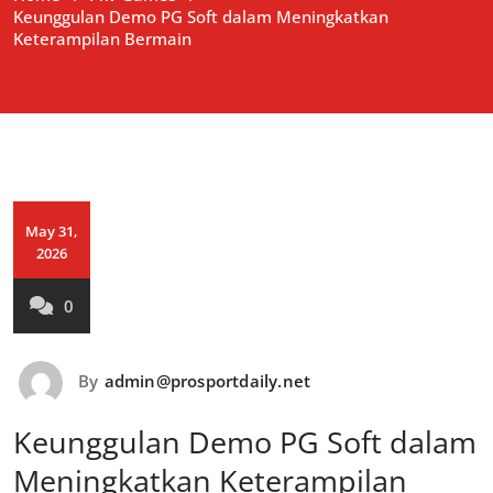
Keunggulan Demo PG Soft dalam Meningkatkan
Keterampilan Bermain
May 31,
2026
0
By
admin@prosportdaily.net
Keunggulan Demo PG Soft dalam
Meningkatkan Keterampilan