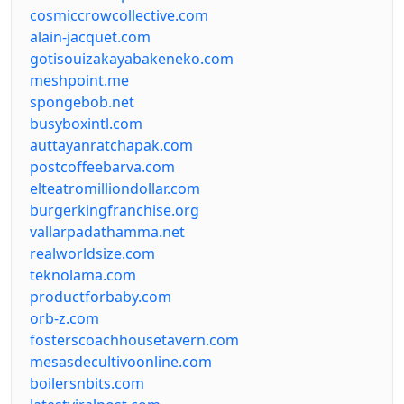
cosmiccrowcollective.com
alain-jacquet.com
gotisouizakayabakeneko.com
meshpoint.me
spongebob.net
busyboxintl.com
auttayanratchapak.com
postcoffeebarva.com
elteatromilliondollar.com
burgerkingfranchise.org
vallarpadathamma.net
realworldsize.com
teknolama.com
productforbaby.com
orb-z.com
fosterscoachhousetavern.com
mesasdecultivoonline.com
boilersnbits.com