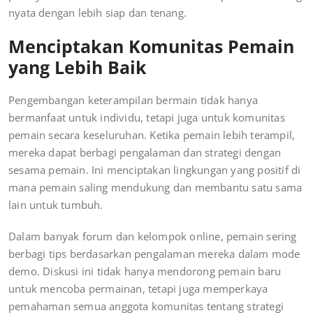
nyata dengan lebih siap dan tenang.
Menciptakan Komunitas Pemain
yang Lebih Baik
Pengembangan keterampilan bermain tidak hanya
bermanfaat untuk individu, tetapi juga untuk komunitas
pemain secara keseluruhan. Ketika pemain lebih terampil,
mereka dapat berbagi pengalaman dan strategi dengan
sesama pemain. Ini menciptakan lingkungan yang positif di
mana pemain saling mendukung dan membantu satu sama
lain untuk tumbuh.
Dalam banyak forum dan kelompok online, pemain sering
berbagi tips berdasarkan pengalaman mereka dalam mode
demo. Diskusi ini tidak hanya mendorong pemain baru
untuk mencoba permainan, tetapi juga memperkaya
pemahaman semua anggota komunitas tentang strategi