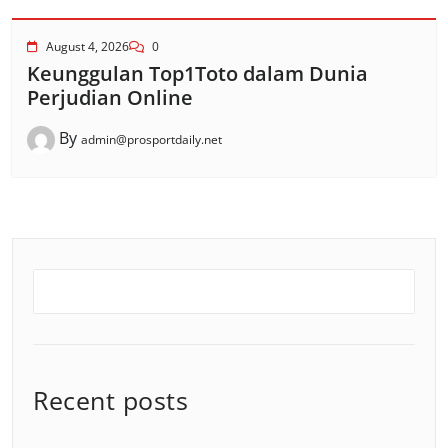
August 4, 2026
0
Keunggulan Top1Toto dalam Dunia
Perjudian Online
By
admin@prosportdaily.net
Recent posts