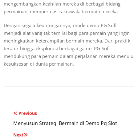
mengembangkan keahlian mereka di berbagai bidang
permainan, memperluas cakrawala bermain mereka.
Dengan segala keuntungannya, mode demo PG Soft
menjadi alat yang tak ternilai bagi para pemain yang ingin
meningkatkan keterampilan bermain mereka. Dari praktik
teratur hingga eksplorasi berbagai game, PG Soft
mendukung para pemain dalam perjalanan mereka menuju
kesuksesan di dunia permainan.
Post
Previous
navigation
Menyusun Strategi Bermain di Demo Pg Slot
Next