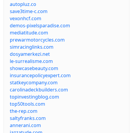
autopluz.co
save3time-c.com
vexonhcf.com
demos-pixelsparadise.com
mediatitude.com
prewarmotorcycles.com
simracinglinks.com
dosyamerkezi.net
le-surrealisme.com
showcasebeauty.com
insurancepolicyexpert.com
statkeycompany.com
carolinadeckbuilders.com
topinvestingblog.com
top50tools.com
the-rep.com
saltyfranks.com
annerani.com
jazzatude.com