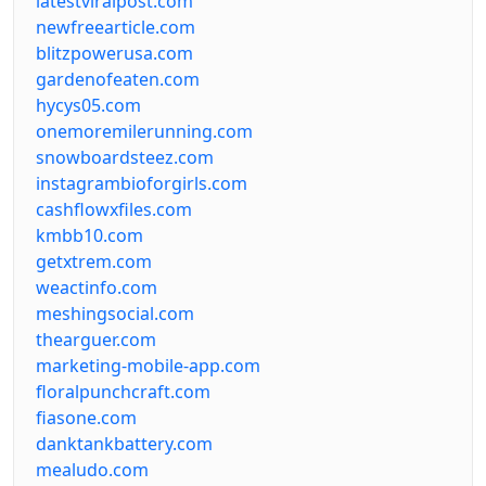
latestviralpost.com
newfreearticle.com
blitzpowerusa.com
gardenofeaten.com
hycys05.com
onemoremilerunning.com
snowboardsteez.com
instagrambioforgirls.com
cashflowxfiles.com
kmbb10.com
getxtrem.com
weactinfo.com
meshingsocial.com
thearguer.com
marketing-mobile-app.com
floralpunchcraft.com
fiasone.com
danktankbattery.com
mealudo.com