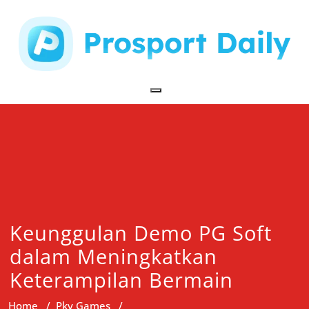
Skip
to
content
Slot Gacor di 
Toggle navigation
Dapatkan Deposit pulsa DANA
dan mainkan slot gacor di situs
judi terpercaya dengan banyak
keuntungan.
Keunggulan Demo PG Soft
dalam Meningkatkan
Keterampilan Bermain
Home
/
Pkv Games
/