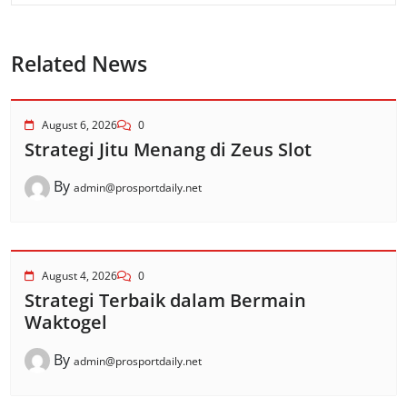
Related News
August 6, 2026
0
Strategi Jitu Menang di Zeus Slot
By
admin@prosportdaily.net
August 4, 2026
0
Strategi Terbaik dalam Bermain
Waktogel
By
admin@prosportdaily.net