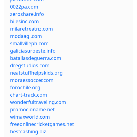
0022pa.com
zeroshare.info
bilesinc.com
milaretreatnz.com
modaagi.com
smallvilleph.com
galiciasuroeste.info
batallasdeguerra.com
dregstudios.com
neatstuffhelpskids.org
moraessoccer.com
forochile.org
chart-track.com
wonderfultraveling.com
promocioname.net
wimaxworld.com
freeonlinecricketgames.net
bestcashing.biz