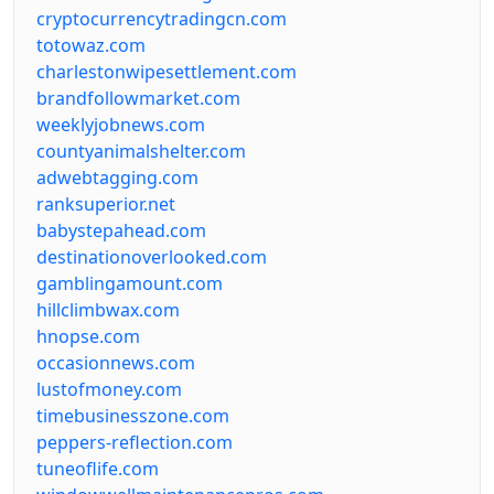
cryptocurrencytradingcn.com
totowaz.com
charlestonwipesettlement.com
brandfollowmarket.com
weeklyjobnews.com
countyanimalshelter.com
adwebtagging.com
ranksuperior.net
babystepahead.com
destinationoverlooked.com
gamblingamount.com
hillclimbwax.com
hnopse.com
occasionnews.com
lustofmoney.com
timebusinesszone.com
peppers-reflection.com
tuneoflife.com