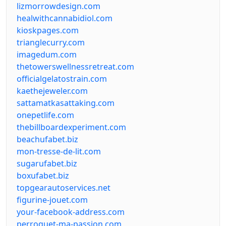
lizmorrowdesign.com
healwithcannabidiol.com
kioskpages.com
trianglecurry.com
imagedum.com
thetowerswellnessretreat.com
officialgelatostrain.com
kaethejeweler.com
sattamatkasattaking.com
onepetlife.com
thebillboardexperiment.com
beachufabet.biz
mon-tresse-de-lit.com
sugarufabet.biz
boxufabet.biz
topgearautoservices.net
figurine-jouet.com
your-facebook-address.com
perroquet-ma-passion.com