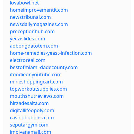
lovabowl.net
homeimprovementit.com
newstribunal.com
newsdailymagazines.com
preceptionhub.com
yeezislides.com
aobongdatotem.com
home-remedies-yeast-infection.com
electroreal.com
bestofmiami-dadecounty.com
ifoodieonyoutube.com
mineshoppingcart.com
topworkoutsupplies.com
mouthshutreviews.com
hirzadesalta.com
digitallifeopoly.com
casinobubbles.com
seputargym.com
impiyanamall.com