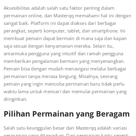
Aksesibilitas adalah salah satu faktor penting dalam
permainan online, dan Masterqq memahami hal ini dengan
sangat baik. Platform ini dapat diakses dari berbagai
perangkat, seperti komputer, tablet, dan smartphone. Ini
membuat pemain dapat bermain di mana saja dan kapan
saja sesuai dengan kenyamanan mereka. Selain itu,
antarmuka pengguna yang intuitif dan ramah pengguna
memberikan pengalaman bermain yang menyenangkan.
Pemain bisa dengan mudah menavigasi melalui berbagai
permainan tanpa merasa bingung. Misalnya, seorang
pemain yang ingin mencoba permainan baru tidak perlu
waktu lama untuk mencari dan memulai permainan yang
diinginkan.
Pilihan Permainan yang Beragam
Salah satu keunggulan besar dari Masterqq adalah variasi
permainan yang ditawarkan. Dari permainan kartu seperti