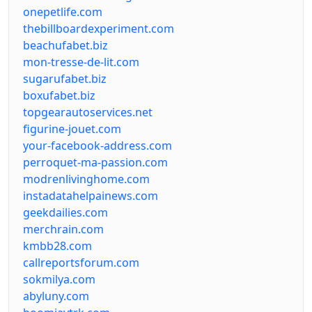
onepetlife.com
thebillboardexperiment.com
beachufabet.biz
mon-tresse-de-lit.com
sugarufabet.biz
boxufabet.biz
topgearautoservices.net
figurine-jouet.com
your-facebook-address.com
perroquet-ma-passion.com
modrenlivinghome.com
instadatahelpainews.com
geekdailies.com
merchrain.com
kmbb28.com
callreportsforum.com
sokmilya.com
abyluny.com