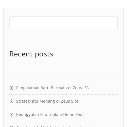
Recent posts
Pengalaman Seru Bermain di Zeus138
Strategi Jitu Menang di Zeus Slot
Keunggulan Fitur dalam Demo Zeus