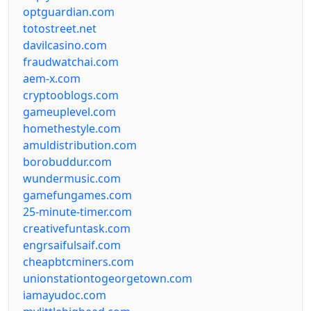
optguardian.com
totostreet.net
davilcasino.com
fraudwatchai.com
aem-x.com
cryptooblogs.com
gameuplevel.com
homethestyle.com
amuldistribution.com
borobuddur.com
wundermusic.com
gamefungames.com
25-minute-timer.com
creativefuntask.com
engrsaifulsaif.com
cheapbtcminers.com
unionstationtogeorgetown.com
iamayudoc.com