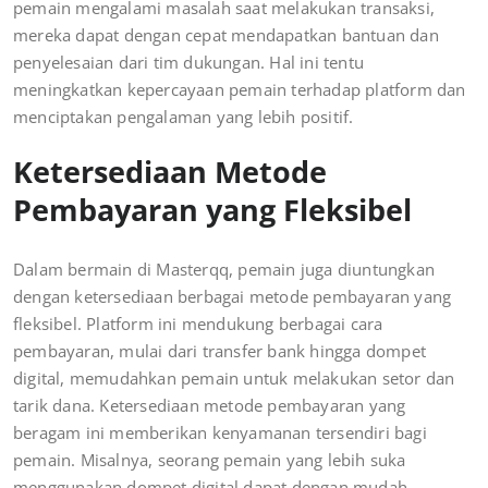
pemain mengalami masalah saat melakukan transaksi,
mereka dapat dengan cepat mendapatkan bantuan dan
penyelesaian dari tim dukungan. Hal ini tentu
meningkatkan kepercayaan pemain terhadap platform dan
menciptakan pengalaman yang lebih positif.
Ketersediaan Metode
Pembayaran yang Fleksibel
Dalam bermain di Masterqq, pemain juga diuntungkan
dengan ketersediaan berbagai metode pembayaran yang
fleksibel. Platform ini mendukung berbagai cara
pembayaran, mulai dari transfer bank hingga dompet
digital, memudahkan pemain untuk melakukan setor dan
tarik dana. Ketersediaan metode pembayaran yang
beragam ini memberikan kenyamanan tersendiri bagi
pemain. Misalnya, seorang pemain yang lebih suka
menggunakan dompet digital dapat dengan mudah