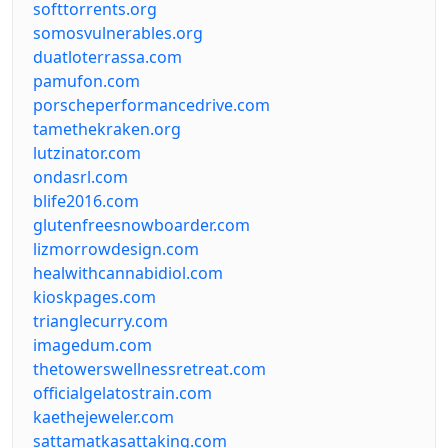
softtorrents.org
somosvulnerables.org
duatloterrassa.com
pamufon.com
porscheperformancedrive.com
tamethekraken.org
lutzinator.com
ondasrl.com
blife2016.com
glutenfreesnowboarder.com
lizmorrowdesign.com
healwithcannabidiol.com
kioskpages.com
trianglecurry.com
imagedum.com
thetowerswellnessretreat.com
officialgelatostrain.com
kaethejeweler.com
sattamatkasattaking.com