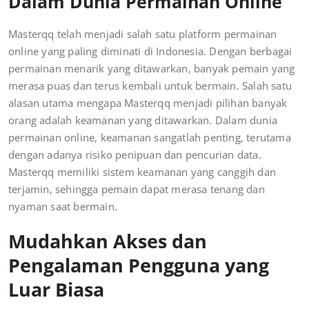
Dalam Dunia Permainan Online
Masterqq telah menjadi salah satu platform permainan
online yang paling diminati di Indonesia. Dengan berbagai
permainan menarik yang ditawarkan, banyak pemain yang
merasa puas dan terus kembali untuk bermain. Salah satu
alasan utama mengapa Masterqq menjadi pilihan banyak
orang adalah keamanan yang ditawarkan. Dalam dunia
permainan online, keamanan sangatlah penting, terutama
dengan adanya risiko penipuan dan pencurian data.
Masterqq memiliki sistem keamanan yang canggih dan
terjamin, sehingga pemain dapat merasa tenang dan
nyaman saat bermain.
Mudahkan Akses dan
Pengalaman Pengguna yang
Luar Biasa