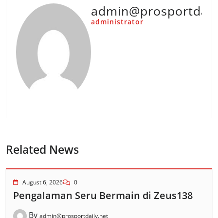
admin@prosportdail
administrator
Related News
August 6, 2026
0
Pengalaman Seru Bermain di Zeus138
By
admin@prosportdaily.net