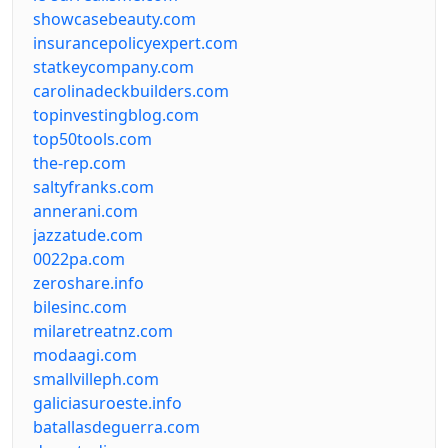
showcasebeauty.com
insurancepolicyexpert.com
statkeycompany.com
carolinadeckbuilders.com
topinvestingblog.com
top50tools.com
the-rep.com
saltyfranks.com
annerani.com
jazzatude.com
0022pa.com
zeroshare.info
bilesinc.com
milaretreatnz.com
modaagi.com
smallvilleph.com
galiciasuroeste.info
batallasdeguerra.com