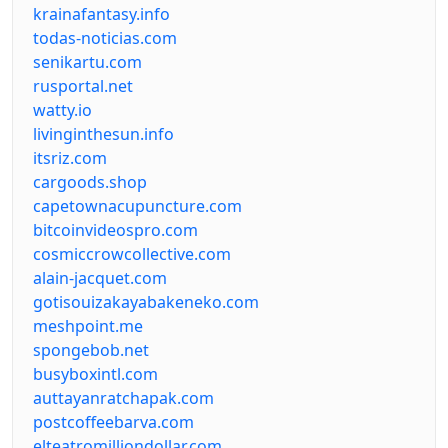
krainafantasy.info
todas-noticias.com
senikartu.com
rusportal.net
watty.io
livinginthesun.info
itsriz.com
cargoods.shop
capetownacupuncture.com
bitcoinvideospro.com
cosmiccrowcollective.com
alain-jacquet.com
gotisouizakayabakeneko.com
meshpoint.me
spongebob.net
busyboxintl.com
auttayanratchapak.com
postcoffeebarva.com
elteatromilliondollar.com