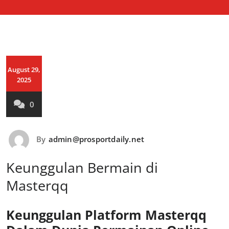
August 29,
2025
0
By
admin@prosportdaily.net
Keunggulan Bermain di
Masterqq
Keunggulan Platform Masterqq