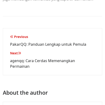
Post
Previous
navigation
PakarQQ: Panduan Lengkap untuk Pemula
Next
agenqq: Cara Cerdas Memenangkan
Permainan
About the author