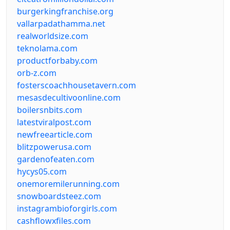
burgerkingfranchise.org
vallarpadathamma.net
realworldsize.com
teknolama.com
productforbaby.com
orb-z.com
fosterscoachhousetavern.com
mesasdecultivoonline.com
boilersnbits.com
latestviralpost.com
newfreearticle.com
blitzpowerusa.com
gardenofeaten.com
hycys05.com
onemoremilerunning.com
snowboardsteez.com
instagrambioforgirls.com
cashflowxfiles.com