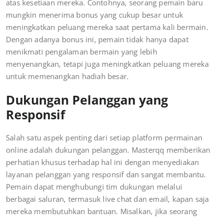
atas kesetiaan mereka. Contohnya, seorang pemain baru
mungkin menerima bonus yang cukup besar untuk
meningkatkan peluang mereka saat pertama kali bermain.
Dengan adanya bonus ini, pemain tidak hanya dapat
menikmati pengalaman bermain yang lebih
menyenangkan, tetapi juga meningkatkan peluang mereka
untuk memenangkan hadiah besar.
Dukungan Pelanggan yang
Responsif
Salah satu aspek penting dari setiap platform permainan
online adalah dukungan pelanggan. Masterqq memberikan
perhatian khusus terhadap hal ini dengan menyediakan
layanan pelanggan yang responsif dan sangat membantu.
Pemain dapat menghubungi tim dukungan melalui
berbagai saluran, termasuk live chat dan email, kapan saja
mereka membutuhkan bantuan. Misalkan, jika seorang