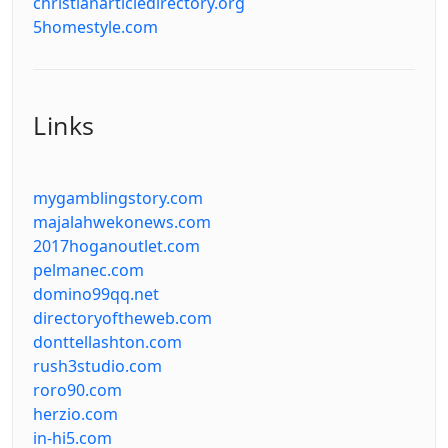
christianarticledirectory.org
5homestyle.com
Links
mygamblingstory.com
majalahwekonews.com
2017hoganoutlet.com
pelmanec.com
domino99qq.net
directoryoftheweb.com
donttellashton.com
rush3studio.com
roro90.com
herzio.com
in-hi5.com