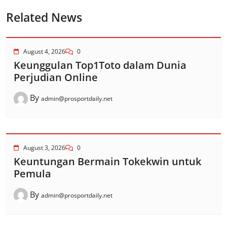
Related News
August 4, 2026
0
Keunggulan Top1Toto dalam Dunia
Perjudian Online
By
admin@prosportdaily.net
August 3, 2026
0
Keuntungan Bermain Tokekwin untuk
Pemula
By
admin@prosportdaily.net