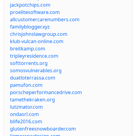
jackpotchips.com
proelitesoftware.com
allcustomercarenumbers.com
familyblogger.xyz
chrisjohnslawgroup.com
klub-vulcan-online.com
breitkamp.com
tripleyresidence.com
softtorrents.org
somosvulnerables.org
duatloterrassa.com
pamufon.com
porscheperformancedrive.com
tamethekraken.org
lutzinator.com
ondasrl.com
blife2016.com
glutenfreesnowboarder.com
lizmorrowdesign.com