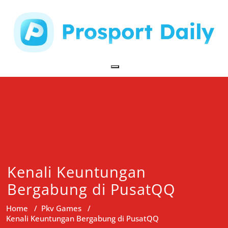
Skip
to
content
Slot Gacor di 
Toggle navigation
Dapatkan Deposit pulsa DANA
dan mainkan slot gacor di situs
judi terpercaya dengan banyak
keuntungan.
Kenali Keuntungan
Bergabung di PusatQQ
Home
/
Pkv Games
/
Kenali Keuntungan Bergabung di PusatQQ