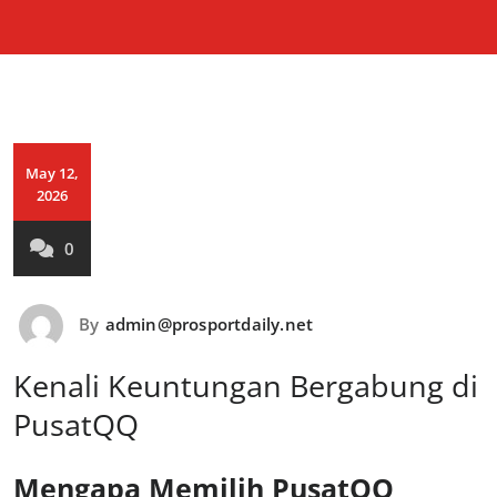
May 12,
2026
0
By
admin@prosportdaily.net
Kenali Keuntungan Bergabung di
PusatQQ
Mengapa Memilih PusatQQ