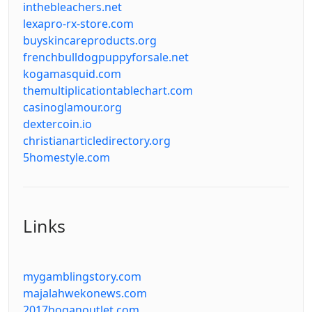
inthebleachers.net
lexapro-rx-store.com
buyskincareproducts.org
frenchbulldogpuppyforsale.net
kogamasquid.com
themultiplicationtablechart.com
casinoglamour.org
dextercoin.io
christianarticledirectory.org
5homestyle.com
Links
mygamblingstory.com
majalahwekonews.com
2017hoganoutlet.com