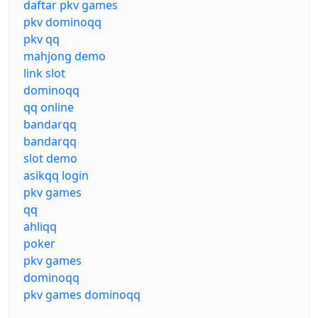
daftar pkv games
pkv dominoqq
pkv qq
mahjong demo
link slot
dominoqq
qq online
bandarqq
bandarqq
slot demo
asikqq login
pkv games
qq
ahliqq
poker
pkv games
dominoqq
pkv games dominoqq