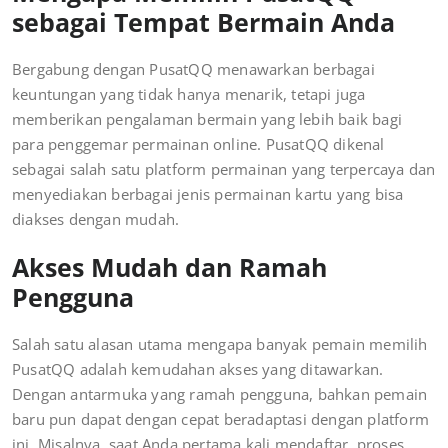
sebagai Tempat Bermain Anda
Bergabung dengan PusatQQ menawarkan berbagai
keuntungan yang tidak hanya menarik, tetapi juga
memberikan pengalaman bermain yang lebih baik bagi
para penggemar permainan online. PusatQQ dikenal
sebagai salah satu platform permainan yang terpercaya dan
menyediakan berbagai jenis permainan kartu yang bisa
diakses dengan mudah.
Akses Mudah dan Ramah
Pengguna
Salah satu alasan utama mengapa banyak pemain memilih
PusatQQ adalah kemudahan akses yang ditawarkan.
Dengan antarmuka yang ramah pengguna, bahkan pemain
baru pun dapat dengan cepat beradaptasi dengan platform
ini. Misalnya, saat Anda pertama kali mendaftar, proses