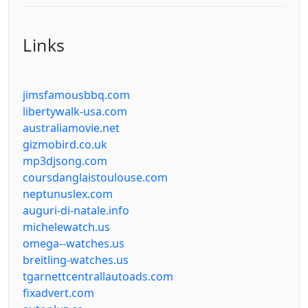
Links
jimsfamousbbq.com
libertywalk-usa.com
australiamovie.net
gizmobird.co.uk
mp3djsong.com
coursdanglaistoulouse.com
neptunuslex.com
auguri-di-natale.info
michelewatch.us
omega--watches.us
breitling-watches.us
tgarnettcentrallautoads.com
fixadvert.com