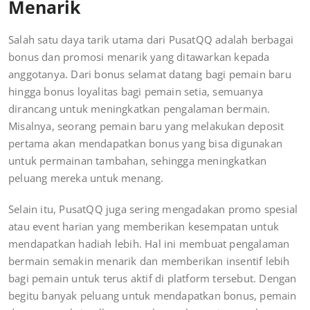
Menarik
Salah satu daya tarik utama dari PusatQQ adalah berbagai
bonus dan promosi menarik yang ditawarkan kepada
anggotanya. Dari bonus selamat datang bagi pemain baru
hingga bonus loyalitas bagi pemain setia, semuanya
dirancang untuk meningkatkan pengalaman bermain.
Misalnya, seorang pemain baru yang melakukan deposit
pertama akan mendapatkan bonus yang bisa digunakan
untuk permainan tambahan, sehingga meningkatkan
peluang mereka untuk menang.
Selain itu, PusatQQ juga sering mengadakan promo spesial
atau event harian yang memberikan kesempatan untuk
mendapatkan hadiah lebih. Hal ini membuat pengalaman
bermain semakin menarik dan memberikan insentif lebih
bagi pemain untuk terus aktif di platform tersebut. Dengan
begitu banyak peluang untuk mendapatkan bonus, pemain