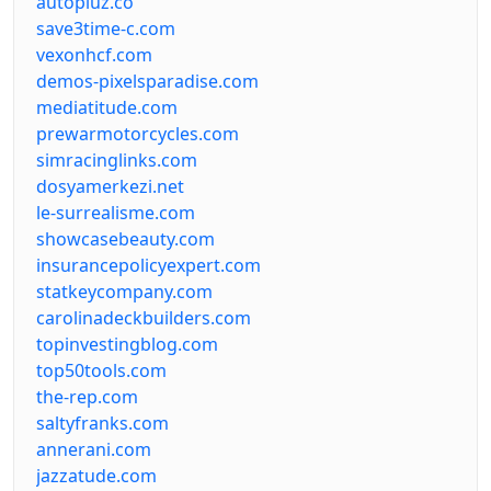
autopluz.co
save3time-c.com
vexonhcf.com
demos-pixelsparadise.com
mediatitude.com
prewarmotorcycles.com
simracinglinks.com
dosyamerkezi.net
le-surrealisme.com
showcasebeauty.com
insurancepolicyexpert.com
statkeycompany.com
carolinadeckbuilders.com
topinvestingblog.com
top50tools.com
the-rep.com
saltyfranks.com
annerani.com
jazzatude.com