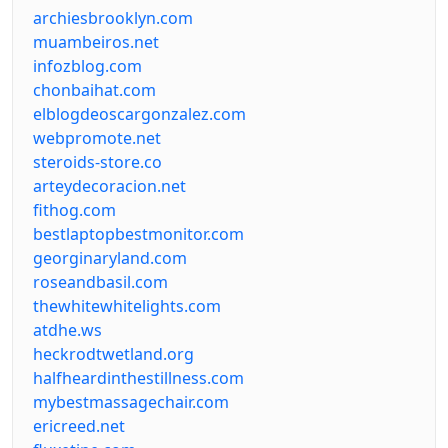
archiesbrooklyn.com
muambeiros.net
infozblog.com
chonbaihat.com
elblogdeoscargonzalez.com
webpromote.net
steroids-store.co
arteydecoracion.net
fithog.com
bestlaptopbestmonitor.com
georginaryland.com
roseandbasil.com
thewhitewhitelights.com
atdhe.ws
heckrodtwetland.org
halfheardinthestillness.com
mybestmassagechair.com
ericreed.net