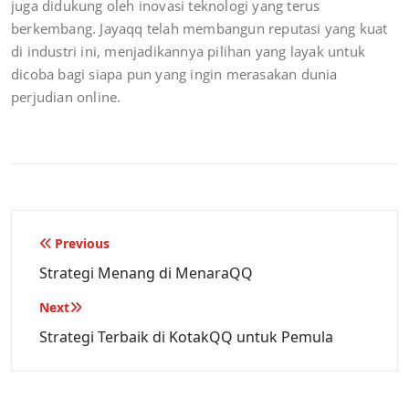
juga didukung oleh inovasi teknologi yang terus
berkembang. Jayaqq telah membangun reputasi yang kuat
di industri ini, menjadikannya pilihan yang layak untuk
dicoba bagi siapa pun yang ingin merasakan dunia
perjudian online.
Post
Previous
navigation
Strategi Menang di MenaraQQ
Next
Strategi Terbaik di KotakQQ untuk Pemula