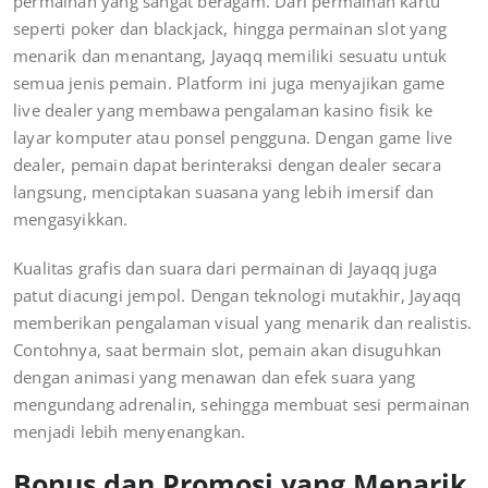
permainan yang sangat beragam. Dari permainan kartu
seperti poker dan blackjack, hingga permainan slot yang
menarik dan menantang, Jayaqq memiliki sesuatu untuk
semua jenis pemain. Platform ini juga menyajikan game
live dealer yang membawa pengalaman kasino fisik ke
layar komputer atau ponsel pengguna. Dengan game live
dealer, pemain dapat berinteraksi dengan dealer secara
langsung, menciptakan suasana yang lebih imersif dan
mengasyikkan.
Kualitas grafis dan suara dari permainan di Jayaqq juga
patut diacungi jempol. Dengan teknologi mutakhir, Jayaqq
memberikan pengalaman visual yang menarik dan realistis.
Contohnya, saat bermain slot, pemain akan disuguhkan
dengan animasi yang menawan dan efek suara yang
mengundang adrenalin, sehingga membuat sesi permainan
menjadi lebih menyenangkan.
Bonus dan Promosi yang Menarik