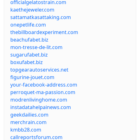
officialgelatostrain.com
kaethejeweler.com
sattamatkasattaking.com
onepetlife.com
thebillboardexperiment.com
beachufabet.biz
mon-tresse-de-lit.com
sugarufabet.biz
boxufabet.biz
topgearautoservices.net
figurine-jouet.com
your-facebook-address.com
perroquet-ma-passion.com
modrenlivinghome.com
instadatahelpainews.com
geekdailies.com
merchrain.com
kmbb28.com
callreportsforum.com