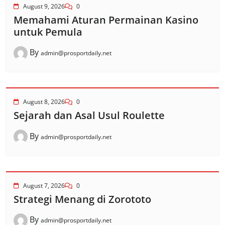
August 9, 2026
0
Memahami Aturan Permainan Kasino
untuk Pemula
By
admin@prosportdaily.net
August 8, 2026
0
Sejarah dan Asal Usul Roulette
By
admin@prosportdaily.net
August 7, 2026
0
Strategi Menang di Zorototo
By
admin@prosportdaily.net