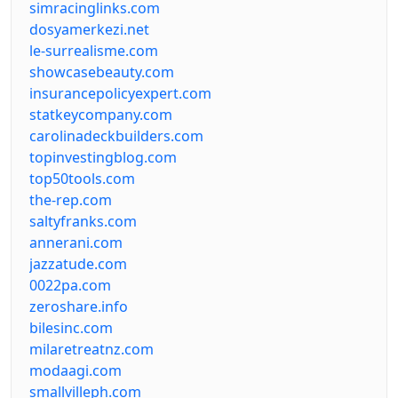
simracinglinks.com
dosyamerkezi.net
le-surrealisme.com
showcasebeauty.com
insurancepolicyexpert.com
statkeycompany.com
carolinadeckbuilders.com
topinvestingblog.com
top50tools.com
the-rep.com
saltyfranks.com
annerani.com
jazzatude.com
0022pa.com
zeroshare.info
bilesinc.com
milaretreatnz.com
modaagi.com
smallvilleph.com