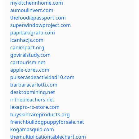
mykitchennhome.com
aumoulinvert.com
thefoodiepassport.com
superwindowproject.com
papibakigrafo.com
icanhazjs.com
canimpact.org
goviralstudy.com
cartourism.net
apple-cores.com
pulserasdeactividad10.com
barbaracarlotti.com
desktopmining.net
inthebleachers.net
lexapro-rx-store.com
buyskincareproducts.org
frenchbulldogpuppyforsale.net
kogamasquid.com
themultiplicationtablechart.com