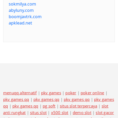
sokmilya.com
abyluny.com
boomjavtrk.com
apklead.net
menuqq alternatif
|
pkv games
|
poker
|
poker online
|
pkv games qq
|
pkv games qq
|
pkv games qq
|
pkv games
qq
|
pkv games qq
|
pg soft
|
situs slot terpercaya
|
slot
anti rungkat
|
situs slot
|
x500 slot
|
demo slot
|
slot gacor