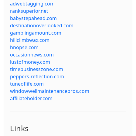
adwebtagging.com
ranksuperior.net
babystepahead.com
destinationoverlooked.com
gamblingamount.com
hillclimbwax.com
hnopse.com
occasionnews.com
lustofmoney.com
timebusinesszone.com
peppers-reflection.com
tuneoflife.com
windowwellmaintenancepros.com
affiliateholder.com
Links