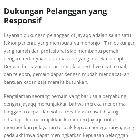
Dukungan Pelanggan yang
Responsif
Layanan dukungan pelanggan di Jayaqq adalah salah satu
faktor penentu yang membuatnya menonjol. Tim dukungan
yang ramah dan profesional siap membantu pemain
dengan pertanyaan atau masalah yang mereka hadapi.
Dengan berbagai saluran kontak seperti live chat, email,
dan telepon, pemain dapat dengan mudah mendapatkan
bantuan kapan saja mereka butuhkan.
Pengalaman seorang pemain yang baru saja bergabung
dengan Jayaqq menunjukkan bahwa mereka menerima
tanggapan cepat dan solusi tepat atas masalah yang
dihadapi. Ini menunjukkan komitmen Jayaqq untuk
memberikan pelayanan terbaik kepada penggunanya, yang
pada akhirnya dapat meningkatkan kepuasan pelanggan