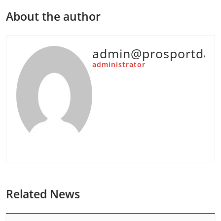
About the author
admin@prosportdail
administrator
Related News