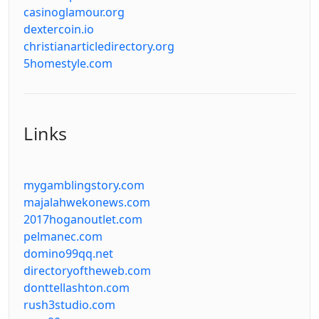
casinoglamour.org
dextercoin.io
christianarticledirectory.org
5homestyle.com
Links
mygamblingstory.com
majalahwekonews.com
2017hoganoutlet.com
pelmanec.com
domino99qq.net
directoryoftheweb.com
donttellashton.com
rush3studio.com