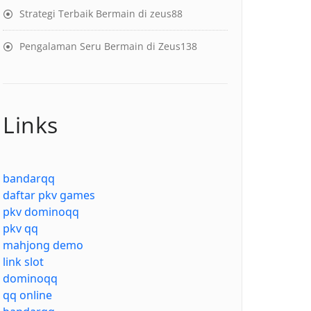
Strategi Terbaik Bermain di zeus88
Pengalaman Seru Bermain di Zeus138
Links
bandarqq
daftar pkv games
pkv dominoqq
pkv qq
mahjong demo
link slot
dominoqq
qq online