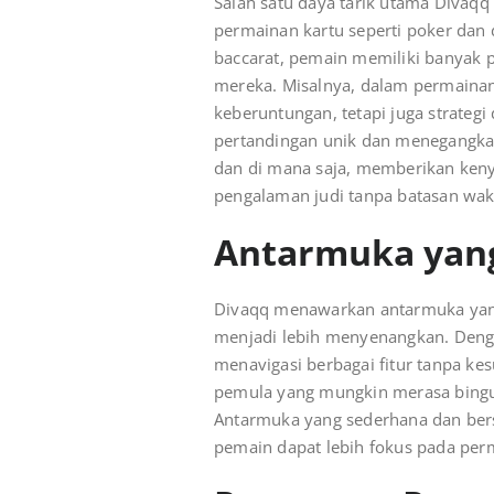
Salah satu daya tarik utama Divaq
permainan kartu seperti poker dan
baccarat, pemain memiliki banyak 
mereka. Misalnya, dalam permainan
keberuntungan, tetapi juga strate
pertandingan unik dan menegangkan.
dan di mana saja, memberikan ken
pengalaman judi tanpa batasan wak
Antarmuka yan
Divaqq menawarkan antarmuka ya
menjadi lebih menyenangkan. Denga
menavigasi berbagai fitur tanpa kes
pemula yang mungkin merasa bingun
Antarmuka yang sederhana dan bers
pemain dapat lebih fokus pada pe