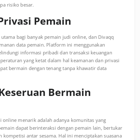
a risiko besar.
rivasi Pemain
utama bagi banyak pemain judi online, dan Divaqq
manan data pemain. Platform ini menggunakan
elindungi informasi pribadi dan transaksi keuangan
i peraturan yang ketat dalam hal keamanan dan privasi
at bermain dengan tenang tanpa khawatir data
 Keseruan Bermain
i online menarik adalah adanya komunitas yang
pemain dapat berinteraksi dengan pemain lain, bertukar
kompetisi antar sesama. Hal ini menciptakan suasana