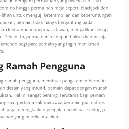
q adalah beragam permainan yang disediakan. Dari
 domino hingga permainan meja seperti blackjack dan
pilihan untuk menguji keterampilan dan keberuntungan
 poker, pemain tidak hanya bergantung pada
gi dan kemampuan membaca lawan, menjadikan setiap
 Selain itu, permainan ini dapat diakses kapan saja
yamanan bagi para pemain yang ingin menikmati
tu.
g Ramah Pengguna
ng ramah pengguna, membuat pengalaman bermain
n desain yang intuitif, pemain dapat dengan mudah
ulitan. Hal ini sangat penting, terutama bagi pemain
g saat pertama kali mencoba bermain judi online.
ih juga meningkatkan pengalaman visual, sehingga
rmainan yang mereka mainkan.