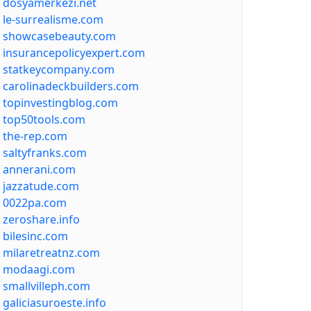
dosyamerkezi.net
le-surrealisme.com
showcasebeauty.com
insurancepolicyexpert.com
statkeycompany.com
carolinadeckbuilders.com
topinvestingblog.com
top50tools.com
the-rep.com
saltyfranks.com
annerani.com
jazzatude.com
0022pa.com
zeroshare.info
bilesinc.com
milaretreatnz.com
modaagi.com
smallvilleph.com
galiciasuroeste.info