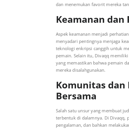
dan menemukan favorit mereka tanp
Keamanan dan P
Aspek keamanan menjadi perhatian 
menyadari pentingnya menjaga kea
teknologi enkripsi canggih untuk m
pemain. Selain itu, Divaqq memilik
yang memastikan bahwa pemain dap
mereka disalahgunakan.
Komunitas dan
Bersama
Salah satu unsur yang membuat jud
terbentuk di dalamnya. Di Divaqq, 
pengalaman, dan bahkan melakukan 