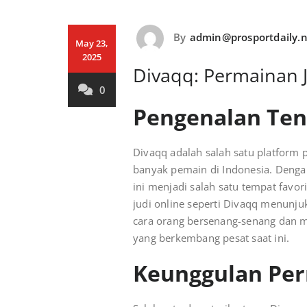
By
admin@prosportdaily.n
May 23,
2025
Divaqq: Permainan 
0
Pengenalan Ten
Divaqq adalah salah satu platform 
banyak pemain di Indonesia. Denga
ini menjadi salah satu tempat favo
judi online seperti Divaqq menunj
cara orang bersenang-senang dan me
yang berkembang pesat saat ini.
Keunggulan Per