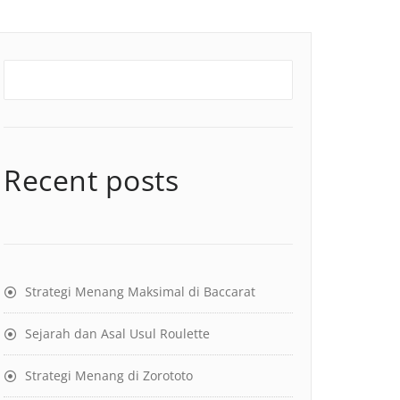
Recent posts
Strategi Menang Maksimal di Baccarat
Sejarah dan Asal Usul Roulette
Strategi Menang di Zorototo