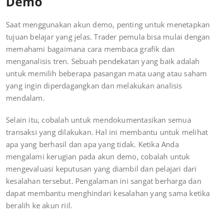
Demo
Saat menggunakan akun demo, penting untuk menetapkan
tujuan belajar yang jelas. Trader pemula bisa mulai dengan
memahami bagaimana cara membaca grafik dan
menganalisis tren. Sebuah pendekatan yang baik adalah
untuk memilih beberapa pasangan mata uang atau saham
yang ingin diperdagangkan dan melakukan analisis
mendalam.
Selain itu, cobalah untuk mendokumentasikan semua
transaksi yang dilakukan. Hal ini membantu untuk melihat
apa yang berhasil dan apa yang tidak. Ketika Anda
mengalami kerugian pada akun demo, cobalah untuk
mengevaluasi keputusan yang diambil dan pelajari dari
kesalahan tersebut. Pengalaman ini sangat berharga dan
dapat membantu menghindari kesalahan yang sama ketika
beralih ke akun riil.