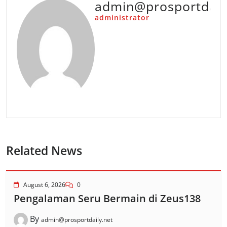
admin@prosportdail
administrator
Related News
August 6, 2026
0
Pengalaman Seru Bermain di Zeus138
By
admin@prosportdaily.net