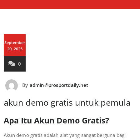
September
20, 2025
0
By
admin@prosportdaily.net
akun demo gratis untuk pemula
Apa Itu Akun Demo Gratis?
Akun demo gratis adalah alat yang sangat berguna bagi