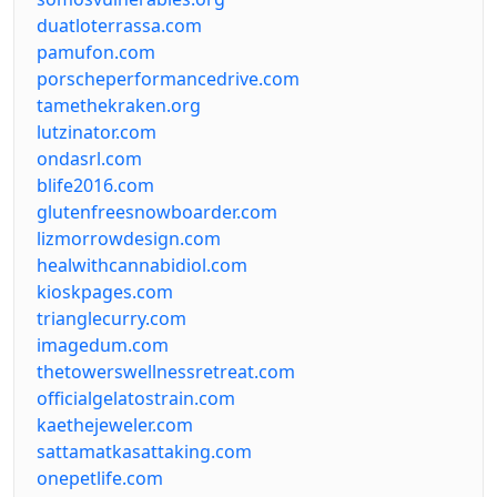
duatloterrassa.com
pamufon.com
porscheperformancedrive.com
tamethekraken.org
lutzinator.com
ondasrl.com
blife2016.com
glutenfreesnowboarder.com
lizmorrowdesign.com
healwithcannabidiol.com
kioskpages.com
trianglecurry.com
imagedum.com
thetowerswellnessretreat.com
officialgelatostrain.com
kaethejeweler.com
sattamatkasattaking.com
onepetlife.com