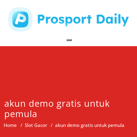
Skip
to
content
Slot Gacor di 
Toggle navigation
Dapatkan Deposit pulsa DANA
dan mainkan slot gacor di situs
judi terpercaya dengan banyak
keuntungan.
akun demo gratis untuk
pemula
Home
/
Slot Gacor
/
akun demo gratis untuk pemula