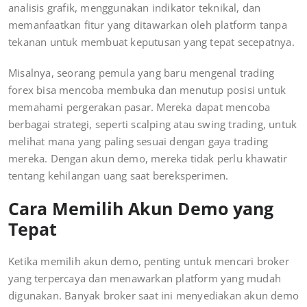
analisis grafik, menggunakan indikator teknikal, dan
memanfaatkan fitur yang ditawarkan oleh platform tanpa
tekanan untuk membuat keputusan yang tepat secepatnya.
Misalnya, seorang pemula yang baru mengenal trading
forex bisa mencoba membuka dan menutup posisi untuk
memahami pergerakan pasar. Mereka dapat mencoba
berbagai strategi, seperti scalping atau swing trading, untuk
melihat mana yang paling sesuai dengan gaya trading
mereka. Dengan akun demo, mereka tidak perlu khawatir
tentang kehilangan uang saat bereksperimen.
Cara Memilih Akun Demo yang
Tepat
Ketika memilih akun demo, penting untuk mencari broker
yang terpercaya dan menawarkan platform yang mudah
digunakan. Banyak broker saat ini menyediakan akun demo