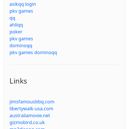
asikqq login
pkv games
qq
ahliqq
poker
pkv games
dominoqq
pkv games dominoqq
Links
jimsfamousbbq.com
libertywalk-usa.com
australiamovie.net
gizmobird.co.uk