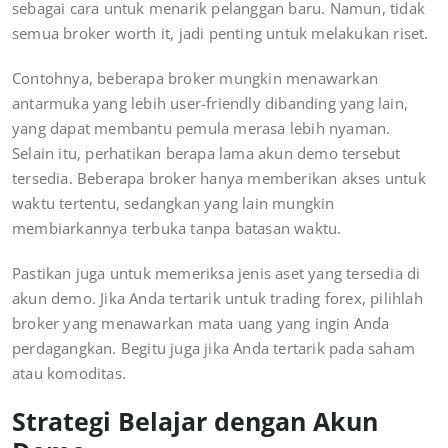
sebagai cara untuk menarik pelanggan baru. Namun, tidak
semua broker worth it, jadi penting untuk melakukan riset.
Contohnya, beberapa broker mungkin menawarkan
antarmuka yang lebih user-friendly dibanding yang lain,
yang dapat membantu pemula merasa lebih nyaman.
Selain itu, perhatikan berapa lama akun demo tersebut
tersedia. Beberapa broker hanya memberikan akses untuk
waktu tertentu, sedangkan yang lain mungkin
membiarkannya terbuka tanpa batasan waktu.
Pastikan juga untuk memeriksa jenis aset yang tersedia di
akun demo. Jika Anda tertarik untuk trading forex, pilihlah
broker yang menawarkan mata uang yang ingin Anda
perdagangkan. Begitu juga jika Anda tertarik pada saham
atau komoditas.
Strategi Belajar dengan Akun