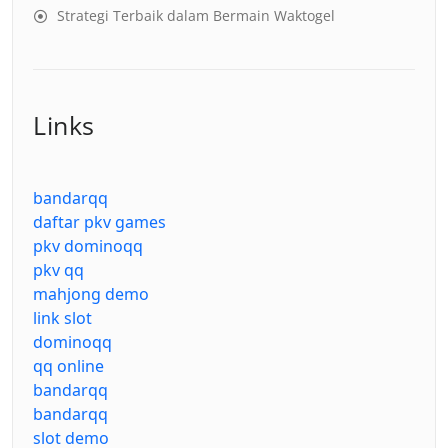
Strategi Terbaik dalam Bermain Waktogel
Links
bandarqq
daftar pkv games
pkv dominoqq
pkv qq
mahjong demo
link slot
dominoqq
qq online
bandarqq
bandarqq
slot demo