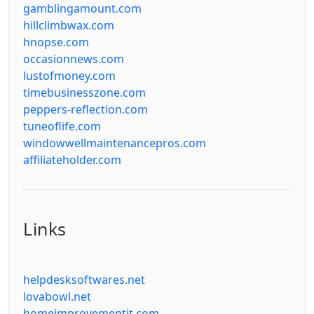
gamblingamount.com
hillclimbwax.com
hnopse.com
occasionnews.com
lustofmoney.com
timebusinesszone.com
peppers-reflection.com
tuneoflife.com
windowwellmaintenancepros.com
affiliateholder.com
Links
helpdesksoftwares.net
lovabowl.net
homeimprovementit.com