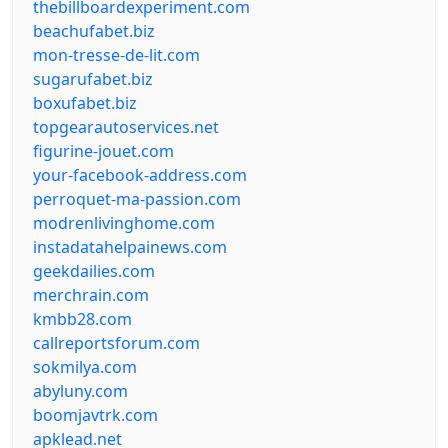
thebillboardexperiment.com
beachufabet.biz
mon-tresse-de-lit.com
sugarufabet.biz
boxufabet.biz
topgearautoservices.net
figurine-jouet.com
your-facebook-address.com
perroquet-ma-passion.com
modrenlivinghome.com
instadatahelpainews.com
geekdailies.com
merchrain.com
kmbb28.com
callreportsforum.com
sokmilya.com
abyluny.com
boomjavtrk.com
apklead.net