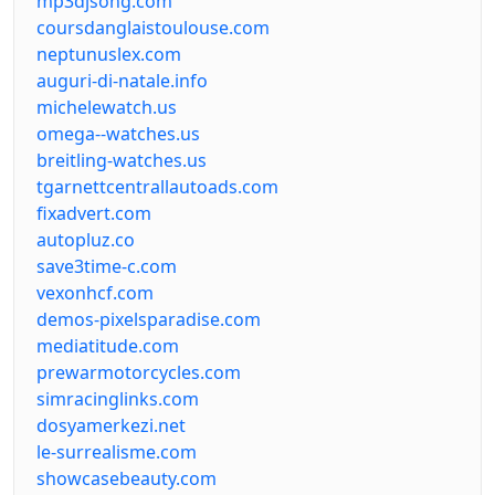
mp3djsong.com
coursdanglaistoulouse.com
neptunuslex.com
auguri-di-natale.info
michelewatch.us
omega--watches.us
breitling-watches.us
tgarnettcentrallautoads.com
fixadvert.com
autopluz.co
save3time-c.com
vexonhcf.com
demos-pixelsparadise.com
mediatitude.com
prewarmotorcycles.com
simracinglinks.com
dosyamerkezi.net
le-surrealisme.com
showcasebeauty.com