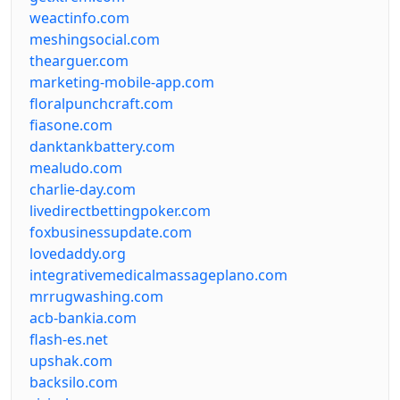
weactinfo.com
meshingsocial.com
thearguer.com
marketing-mobile-app.com
floralpunchcraft.com
fiasone.com
danktankbattery.com
mealudo.com
charlie-day.com
livedirectbettingpoker.com
foxbusinessupdate.com
lovedaddy.org
integrativemedicalmassageplano.com
mrrugwashing.com
acb-bankia.com
flash-es.net
upshak.com
backsilo.com